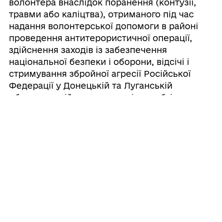
волонтера внаслідок поранення (контузії,
травми або каліцтва), отриманого під час
надання волонтерської допомоги в районі
проведення антитерористичної операції,
здійснення заходів із забезпечення
національної безпеки і оборони, відсічі і
стримування збройної агресії Російської
Федерації у Донецькій та Луганській
областях, здійснення заходів, необхідних для
забезпечення оборони України, захисту
безпеки населення та інтересів держави у
зв’язку з військовою агресією Російської
Федерації проти України та/або іншої країни
проти України, бойових дій та збройного
конфлікту
Інформація про послугу:
У разі
встановлення інвалідності волонтера
внаслідок поранення (контузії, травми або