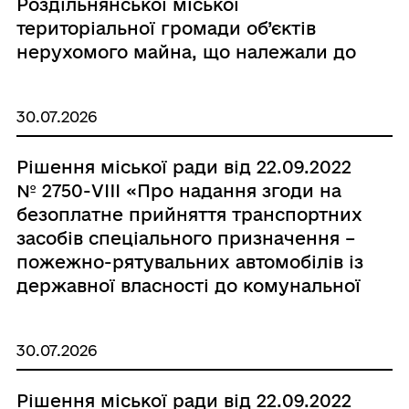
Роздільнянської міської
територіальної громади об’єктів
нерухомого майна, що належали до
комунальної власності
територіальної громади Кам’янської
30.07.2026
сільської ради, але не увійшли до
передавального акту під час
Рішення міської ради від 22.09.2022
реорганізації Кам’янської сільської
№ 2750-VIII «Про надання згоди на
ради Роздільнянського району»
безоплатне прийняття транспортних
засобів спеціального призначення –
пожежно-рятувальних автомобілів із
державної власності до комунальної
власності Роздільнянської міської
територіальної громади»
30.07.2026
Рішення міської ради від 22.09.2022