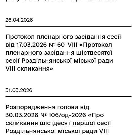
шістдесят другої позачергової сесії
Роздільнянської міської ради VIІІ
26.04.2026
скликання»»
Протокол пленарного засідання сесії
від 17.03.2026 № 60-VІІІ «Протокол
пленарного засідання шістдесятої
сесії Роздільнянської міської ради
VІІІ скликання»
31.03.2026
Розпорядження голови від
30.03.2026 № 106/од-2026 «Про
скликання шістдесят першої сесії
Роздільнянської міської ради VIІІ