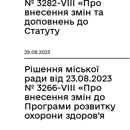
№ 3282-VIII «Про
внесення змін та
доповнень до
Статуту
Комунального
некомерційного
29.08.2023
Трансляції
Ген
підприємства
«Роздільнянський
Рішення міської
міський центр
ради від 23.08.2023
первинної медико-
№ 3266-VIII «Про
санітарної
внесення змін до
допомоги»
Програми розвитку
Роздільнянської
охорони здоров’я
міської ради»
Роздільнянської