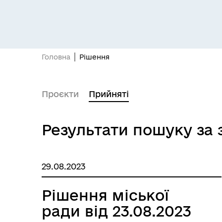
Засідання постійних комісій
Цив
Головна
Рішення
Проєкти
Прийняті
Результати пошуку за
29.08.2023
Засідання виконавчого
Рад
комітету
Рішення міської
ради від 23.08.2023