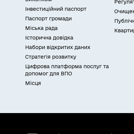
Регуля
Роздільнянський
Інвестиційний паспорт
Очищен
район, Одеська
Паспорт громади
Публічн
область (код
Міська рада
Кварти
ЄДРПОУ 01998851)»
Історична довідка
Набори відкритих даних
Стратегія розвитку
Цифрова платформа послуг та
допомог для ВПО
Місця