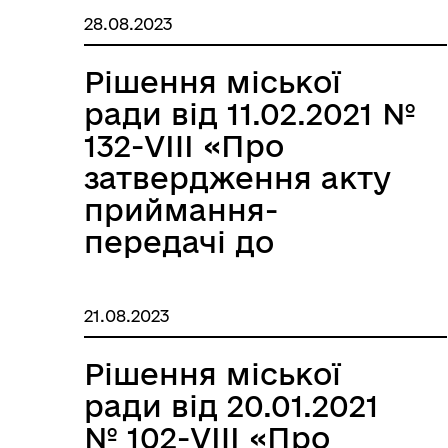
міської
Інф
28.08.2023
Графіки прийому громадян
тех
територіальної
громади на 2021-
Рішення міської
2023 роки»
ради від 11.02.2021 №
132-VIII «Про
затвердження акту
приймання-
передачі до
комунальної
власності
Колегіальні органи (ради,
Рад
21.08.2023
робочі групи, комісії)
Роздільнянської
міської
Рішення міської
територіальної
ради від 20.01.2021
громади зі спільної
№ 102-VIII «Про