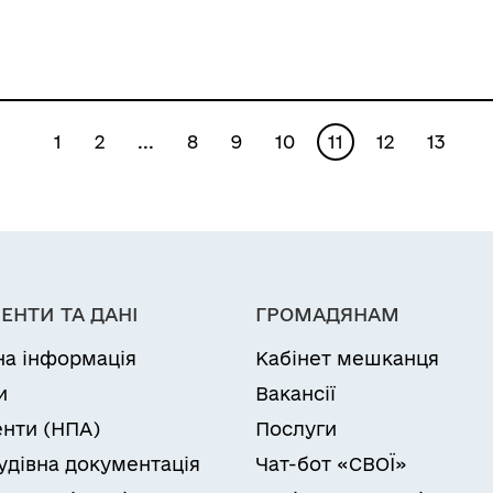
первинної медико-
територіальної
санітарної
громади на 2021-
допомоги», що
2023 роки»
знаходиться за
1
2
...
8
9
10
11
12
13
адресою: вул.
Привокзальна, 15, м.
Роздільна,
Роздільнянський
район, Одеська
ЕНТИ ТА ДАНІ
ГРОМАДЯНАМ
область (код
на інформація
Кабінет мешканця
ЄДРПОУ 38407455)»
и
Вакансії
нти (НПА)
Послуги
удівна документація
Чат-бот «СВОЇ»