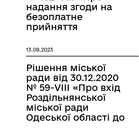
власності
надання згоди на
територіальних
безоплатне
громад
прийняття
Роздільнянського
медичного
району Одеської
обладнання зі
13.08.2023
області майна
спільної власності
Комунального
територіальних
Рішення міської
некомерційного
громад сіл, селищ,
ради від 30.12.2020
підприємства
міст Одеської
№ 59-VIII «Про вхід
спільної власності
області до
Роздільнянської
територіальних
комунальної
міської ради
громад
власності
Одеської області до
Роздільнянського
Роздільнянської
складу засновників
району
міської
Комунального