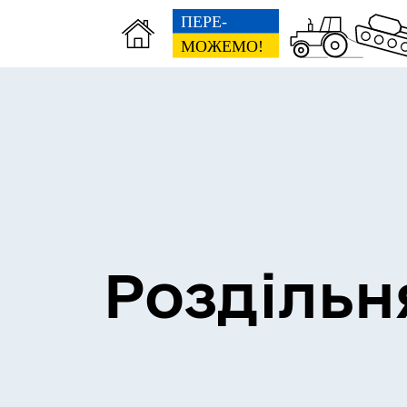
Сесії міської ради
Пун
Роздільн