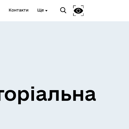
Контакти
Ще
и
Розклад електричок
торіальна