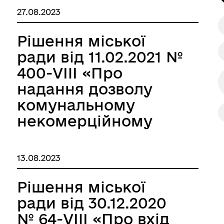
власності
ормаційна безпека та
Військовослужбовцям,
27.08.2023
нічний захист інформації
ветеранам та їхнім родина
Роздільнянської
міської
Рішення міської
територіальної
ради від 11.02.2021 №
громади зі спільної
400-VIII «Про
власності
надання дозволу
територіальних
комунальному
громад
некомерційному
Роздільнянського
підприємству
району Одеської
«Роздільнянська
іаційний фон
Електронна черга в ТЦК
13.08.2023
області майна
багатопрофільна
Комунального
лікарня»
Рішення міської
некомерційного
Роздільнянської
ради від 30.12.2020
підприємства
міської ради на
№ 64-VIII «Про вхід