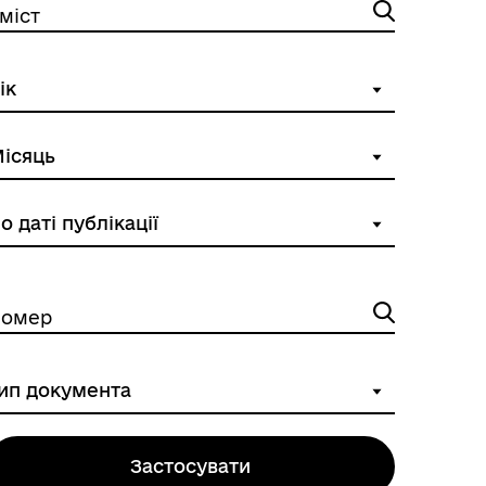
міст
Розклад автобусів Роздільна-
Лиманське
омер
Застосувати