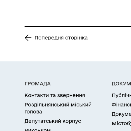
«Роздільнянська
територіальної
некомерційного
центральна районна
громади»
підприємства
лікарня», що
спільної власності
знаходиться за
територіальних
Попередня сторінка
адресою: вул.
громад
Європейська, 1, м.
Роздільнянського
Роздільна,
району
Роздільнянський
«Роздільнянська
район, Одеська
центральна районна
ГРОМАДА
ДОКУМ
область (код
лікарня», що
Контакти та звернення
Публіч
ЄДРПОУ 01998851)»
знаходиться за
Роздільнянський міський
Фінанс
адресою: вул.
голова
Докуме
Європейська, 1, м.
Депутатський корпус
Містоб
Роздільна,
Виконком