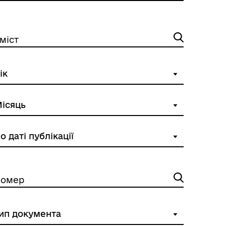
міст
Розклад автобусів Роздільна-
Лиманське
омер