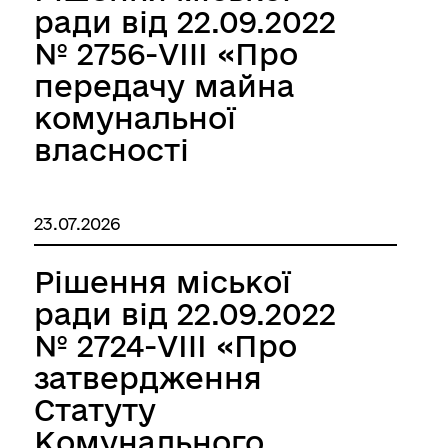
територіальної
ради від 22.09.2022
громади»
№ 2756-VIII «Про
передачу майна
комунальної
власності
Роздільнянської
міської
23.07.2026
територіальної
громади в
Рішення міської
оперативне
ради від 22.09.2022
управління КНП
№ 2724-VIII «Про
«Роздільнянська
затвердження
багатопрофільна
Статуту
лікарня»
Комунального