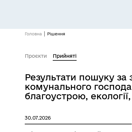
Засідання постійних комісій
Цив
Головна
Рішення
Проєкти
Прийняті
Результати пошуку за 
комунального господа
благоустрою, екології
Засідання виконавчого
Рад
комітету
30.07.2026