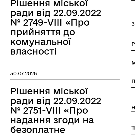
Рішення міської
ради від 22.09.2022
№ 2749-VIII «Про
З
прийняття до
комунальної
власності
Роздільнянської
Книга пам'яті полеглих за
дерна рівність
Україну
міської
30.07.2026
територіальної
ненерго»»
громади об’єктів
Рішення міської
нерухомого майна,
ради від 22.09.2022
що належали до
Н
№ 2751-VIII «Про
комунальної
надання згоди на
власності
безоплатне