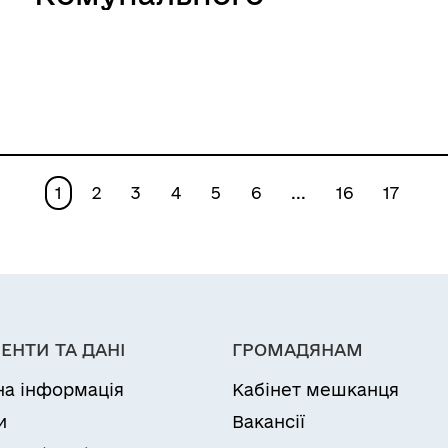
Роздільнянської
підприємства
міської ради»
«Роздільнянський
міський водоканал»
в новій редакції»
1
2
3
4
5
6
...
16
17
ЕНТИ ТА ДАНІ
ГРОМАДЯНАМ
на інформація
Кабінет мешканця
и
Вакансії