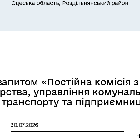
Одеська область, Роздільнянський район
Квитки на потяг для
ільний захист населення
військовослужбовців та їх
сімей
запитом «Постійна комісія 
рства, управління комунал
, транспорту та підприємни
а безбар’єрності
Учасникам бойових дій
30.07.2026
Н