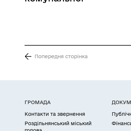
(надання
власності
соціальних послуг)
Роздільнянської
Роздільнянської
міської
міської ради»»
територіальної
громади в
оперативне
Попередня сторінка
управління Службі у
справі дітей
Роздільнянської
міської ради»
ГРОМАДА
ДОКУМ
Контакти та звернення
Публіч
Роздільнянський міський
Фінанс
голова