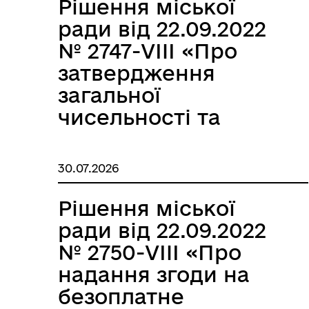
Рішення міської
ради від 22.09.2022
№ 2747-VIII «Про
затвердження
загальної
чисельності та
структури
Трансляції
Ген
Комунального
30.07.2026
підприємства
«Роздільнатеплокому
Рішення міської
ради від 22.09.2022
№ 2750-VIII «Про
надання згоди на
безоплатне