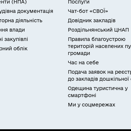
нти (НПА)
Послуги
удівна документація
Чат-бот «СВОЇ»
торна діяльність
Довідник закладів
ня влади
Роздільнянський ЦНАП
і закупівлі
Правила благоустрою
територій населених пу
рний облік
громади
Час на себе
Подача заявок на реєст
до закладів дошкільної 
Одещина туристична у
смартфоні
Ми у соцмережах