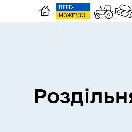
Сесії міської ради
Пун
Роздільн