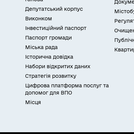
Докуме
Депутатський корпус
Містоб
Виконком
Регуля
Інвестиційний паспорт
Очищен
Паспорт громади
Публічн
Міська рада
Кварти
Історична довідка
Набори відкритих даних
Стратегія розвитку
Цифрова платформа послуг та
допомог для ВПО
Місця