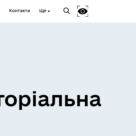
Контакти
Ще
и
Розклад електричок
торіальна