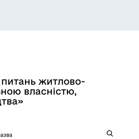
Розклад пасажирських потягів
з питань житлово-
ьною власністю,
цтва»
Розклад автобусів Одеса-
Роздільна
азва