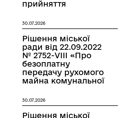
прийняття
транспортних
Інф
Графіки прийому громадян
тех
засобів
30.07.2026
спеціального
призначення –
Рішення міської
пожежно-
ради від 22.09.2022
рятувальних
№ 2752-VIII «Про
автомобілів із
безоплатну
державної власності
передачу рухомого
до комунальної
майна комунальної
власності
Колегіальні органи (ради,
власності
Рад
робочі групи, комісії)
Роздільнянської
Роздільнянської
30.07.2026
міської
міської
територіальної
територіальної
Рішення міської