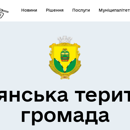
Новини
Рішення
Послуги
Муніципалітет
кти незламності
Пам’яті військових громад
янська тери
громада