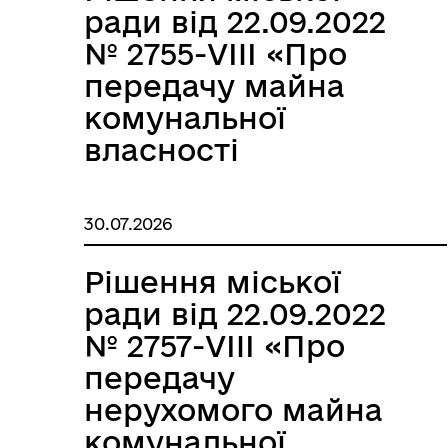
громади»
громади – ліжок
ради від 22.09.2022
дорослих, у
№ 2755-VIII «Про
державну
передачу майна
власність»
комунальної
власності
Роздільнянської
міської
30.07.2026
територіальної
громади в
Рішення міської
оперативне
ради від 22.09.2022
управління КУ
№ 2757-VIII «Про
«Територіальний
передачу
центр соціального
нерухомого майна
обслуговування
комунальної