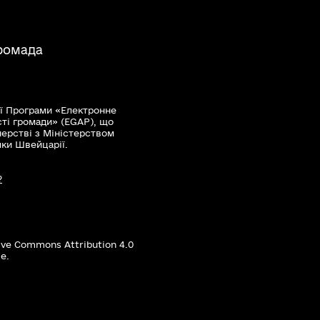
громада
ї Програми «Електронне
сті громади» (EGAP), що
нерстві з Міністерством
мки Швейцарії.
?
ive Commons Attribution 4.0
е.