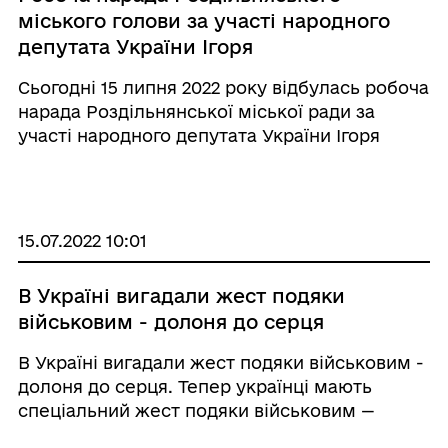
міського голови за участі народного
депутата України Ігоря
Васильковського
Сьогодні 15 липня 2022 року відбулась робоча
нарада Роздільнянської міської ради за
участі народного депутата України Ігоря
Васильковського, Роздільнянського міського
голови Валерія Шовкалюка та голови «КП
Роздільнатеплокомуненерго» ...
15.07.2022 10:01
В Україні вигадали жест подяки
військовим - долоня до серця
В Україні вигадали жест подяки військовим -
долоня до серця. Тепер українці мають
спеціальний жест подяки військовим —
долоню, прикладену до серця. Таким чином