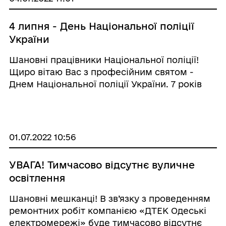
4 липня - День Національної поліції
України
Шановні працівники Національної поліції!
Щиро вітаю Вас з професійним святом -
Днем Національної поліції України. 7 років
тому в Україні народилася нова поліція, а
українці отримали надійних захисників
закону і порядку. Це справжня поліція
європе ...
01.07.2022 10:56
УВАГА! Тимчасово відсутнє вуличне
освітлення
Шановні мешканці! В зв’язку з проведенням
ремонтних робіт компанією «ДТЕК Одеські
електромережі» буде тимчасово відсутнє