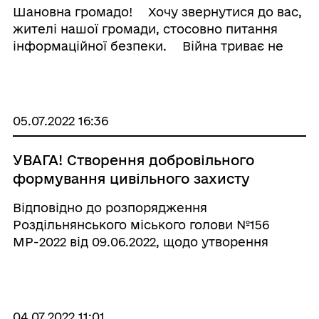
Шановна громадо! ⠀ Хочу звернутися до вас,
жителі нашої громади, стосовно питання
інформаційної безпеки. ⠀ Війна триває не
лише за території, а й за наші з вами мізки.
Ви бачите, що ворог постійно проводить
інформаційні атаки, перекручуючи будь-яку
ін ...
05.07.2022 16:36
УВАГА! Створення добровільного
формування цивільного захисту
Відповідно до розпорядження
Роздільнянського міського голови №156
МР-2022 від 09.06.2022, щодо утворення
добровільного формування цивільного
захисту, на території Роздільнянської міської
територіальної громади проводиться набір
громадян до добровільного ф ...
04.07.2022 11:01