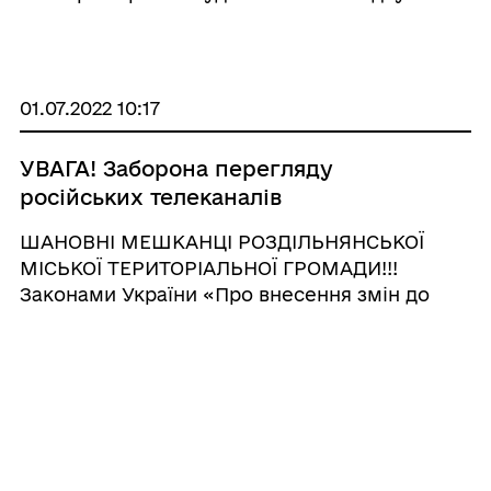
вуличне освітлення по ділянкам вулиць:
вул. «Затишна» (від вул. «Толстого» д ...
01.07.2022 10:17
УВАГА! Заборона перегляду
російських телеканалів
ШАНОВНІ МЕШКАНЦІ РОЗДІЛЬНЯНСЬКОЇ
МІСЬКОЇ ТЕРИТОРІАЛЬНОЇ ГРОМАДИ!!!
Законами України «Про внесення змін до
деяких законів України щодо заборони
виготовлення та поширення інформаційної
продукції, спрямованої на пропагування дій
держави-агресор ...
28.06.2022 15:16
28 Червня - День Конституції