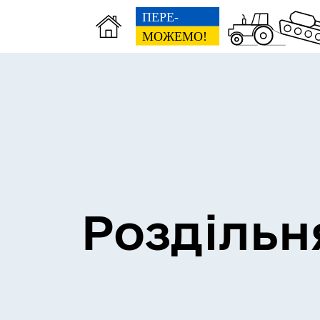
Сесії міської ради
Пун
Роздільн