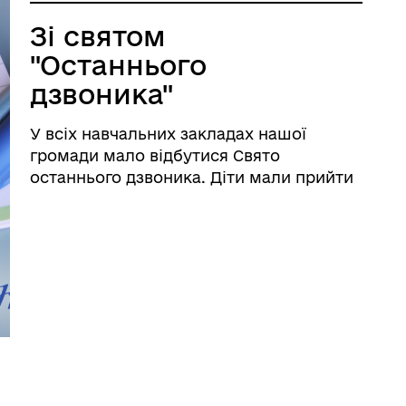
Зі святом
"Останнього
дзвоника"
У всіх навчальних закладах нашої
громади мало відбутися Свято
останнього дзвоника. Діти мали прийти
на святкову лінійку, отримати відзнаки
за успішне навчання в навчанні,
попрощатися зі школою, хтось на час
літніх канікул, а хтось – назавжди,
вируши ...