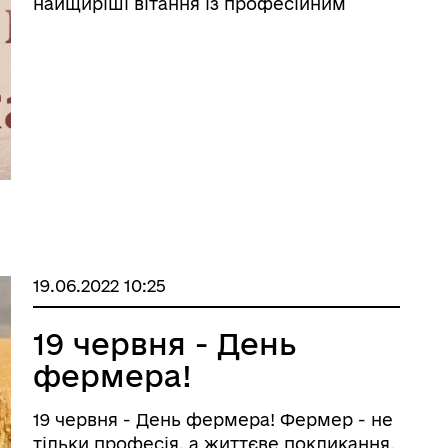
найщиріші вітання із професійним
дерна рівність
Україну
святом. Ви представляєте одну з
найшляхетніших професій, адже
оберігаєте найбільший Господній дар –
людське життя! І тому у повсякденній ...
19.06.2022 10:25
19 червня - День
ормаційна безпека та
Військовослужбовцям,
фермера!
нічний захист інформації
ветеранам та їхнім родина
19 червня - День фермера! Фермер - не
тільки професія, а життєве покликання.