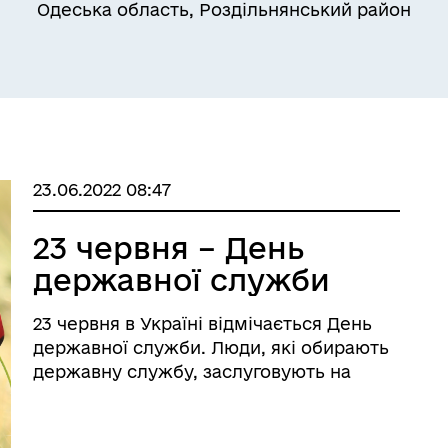
Одеська область, Роздільнянський район
Квитки на потяг для
ільний захист населення
військовослужбовців та їх
23.06.2022 08:47
сімей
23 червня – День
державної служби
23 червня в Україні відмічається День
державної служби. Люди, які обирають
державну службу, заслуговують на
глибоку повагу за їхню клопітку роботу.
Державні службовці не лише
виконують свої обов'язки, а й несуть