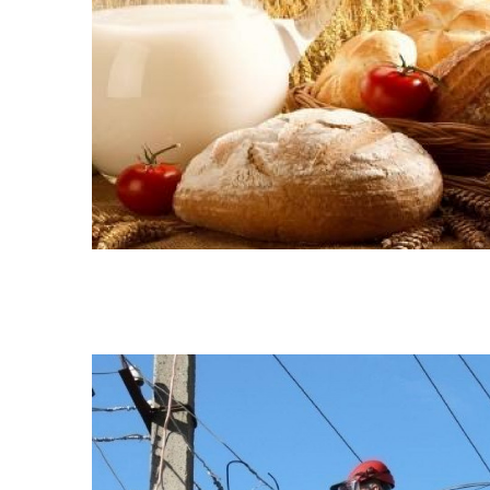
Колегіальні органи (ради,
Рад
робочі групи, комісії)