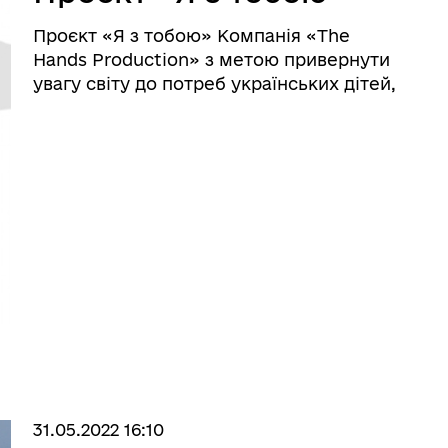
Проєкт «Я з тобою» Компанія «The
Hands Production» з метою привернути
увагу світу до потреб українських дітей,
які постраждали від повномасштабної
війни рф проти України,
ініціювала проєкт «Я з тобою». Для зб ...
31.05.2022 16:10