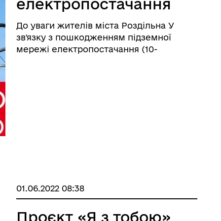
електропостачання
по вул. Молодіжна,
До уваги жителів міста Роздільна У
будинки 36 та 38.
зв'язку з пошкодженням підземної
Ведуться роботи.
мережі електропостачання (10-
кіловольтного кабелю), яку обслуговує
Укрзалізниця, буде тимчасово відсутня
електроенергія у наступних будинках:
вулиця Молодіжна, будинки 36 та 38. ...
01.06.2022 08:38
Проєкт «Я з тобою»