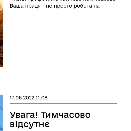
Ваша праця - не просто робота на
землі, а дбайливе господарювання,
спосіб життя, колосальна напруга сил і
повна самовіддача. У фермерстві
втілилися кращі риси господарювання
& ...
іаційний фон
Електронна черга в ТЦК
17.06.2022 11:08
Увага! Тимчасово
відсутнє