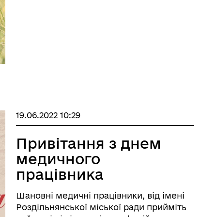
відповідальність за добробут та
майбутн ...
а безбар’єрності
Учасникам бойових дій
19.06.2022 10:29
Привітання з днем
медичного
працівника
Шановні медичні працівники, від імені
Роздільнянської міської ради прийміть
Книга пам'яті полеглих за