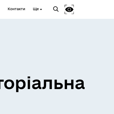
Контакти
Ще
и
Розклад електричок
торіальна