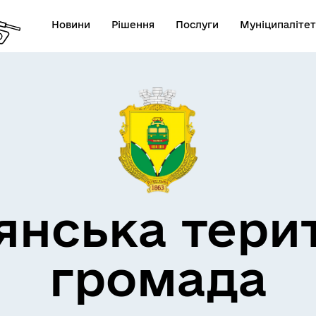
Новини
Рішення
Послуги
Муніципалітет
кти незламності
Пам’яті військових громад
янська тери
громада