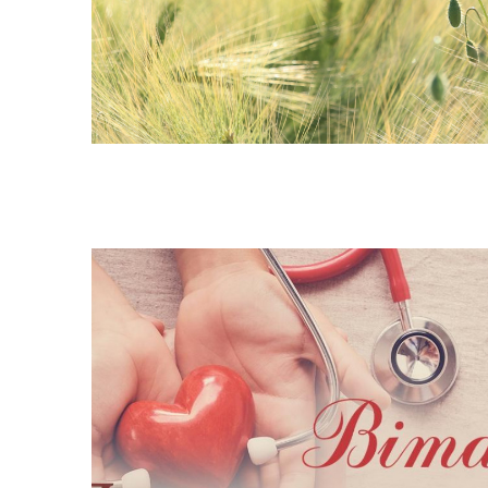
Засідання виконавчого
Рад
комітету