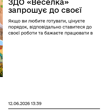
ЗДО «Веселка»
запрошує до своєї
команди
Якщо ви любите готувати, цінуєте
порядок, відповідально ставитеся до
своєї роботи та бажаєте працювати в
дружньому колективі — ця вакансія
саме для вас! 🔹 Наразі відкрито
вакансії: 👩‍🍳 кухар — 2 вакансії; 👩‍🍳
помічник кухаря. ...
іаційний фон
Електронна черга в ТЦК
12.06.2026 13:39