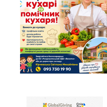
Колегіальні органи (ради,
Рад
робочі групи, комісії)