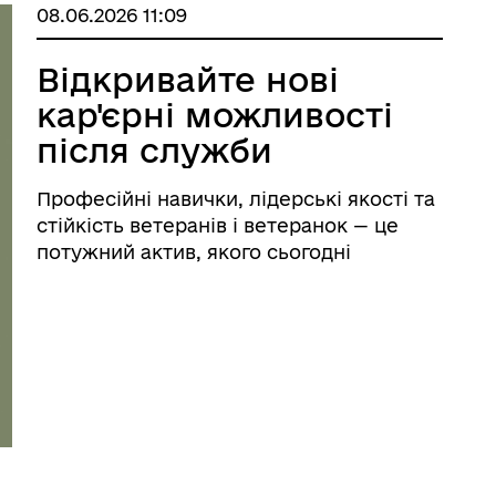
08.06.2026 11:09
Відкривайте нові
кар'єрні можливості
після служби
Професійні навички, лідерські якості та
стійкість ветеранів і ветеранок — це
потужний актив, якого сьогодні
потребує український ринок праці.
Платформа «Кар’єра ветерана»
впевнено масштабується, щоб
забезпечити надійний простір для ...