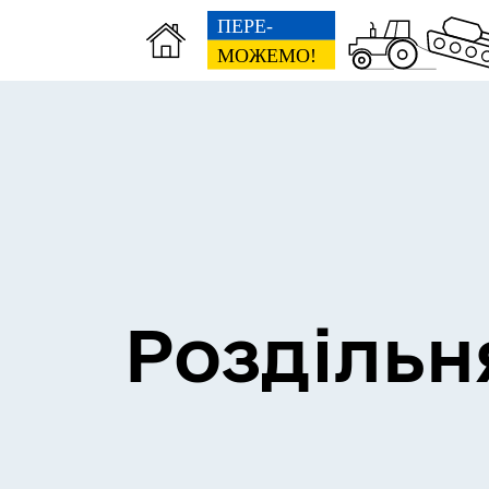
Сесії міської ради
Пун
Роздільн