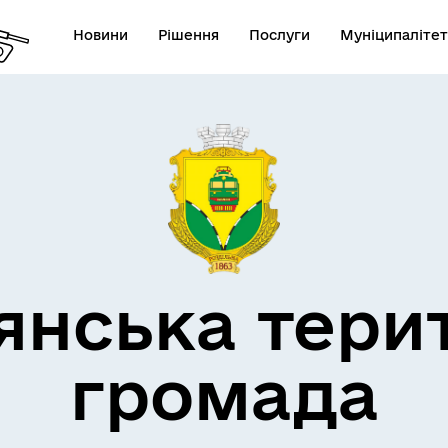
Новини
Рішення
Послуги
Муніципалітет
кти незламності
Пам’яті військових громад
янська тери
громада