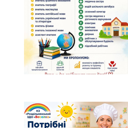
Трансляції
Ген
Інф
Графіки прийому громадян
тех