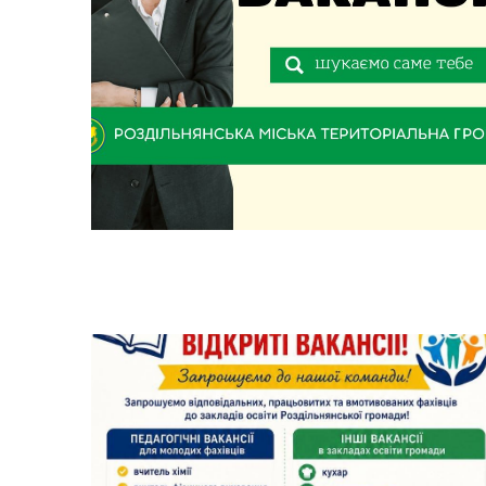
Засідання виконавчого
Рад
комітету