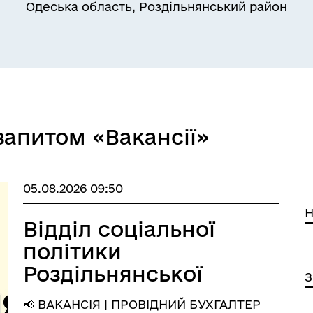
Одеська область, Роздільнянський район
Квитки на потяг для
ільний захист населення
військовослужбовців та їх
запитом «Вакансії»
сімей
05.08.2026 09:50
Н
Відділ соціальної
політики
Роздільнянської
З
міської ради
📢 ВАКАНСІЯ | ПРОВІДНИЙ БУХГАЛТЕР ⠀