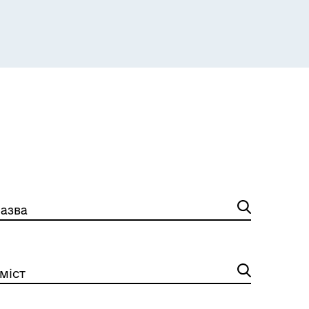
Розклад пасажирських потягів
азва
міст