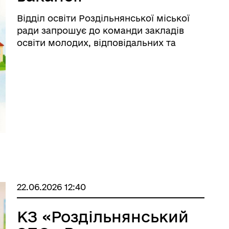
дерна рівність
Україну
Відділ освіти Роздільнянської міської
ради запрошує до команди закладів
освіти молодих, відповідальних та
вмотивованих фахівців, які прагнуть
професійного розвитку та бажають
зробити свій внесок у розвиток освіти
громади. ⠀ Відкриті педагогічні вакансії
...
ормаційна безпека та
Військовослужбовцям,
22.06.2026 12:40
нічний захист інформації
ветеранам та їхнім родина
КЗ «Роздільнянський