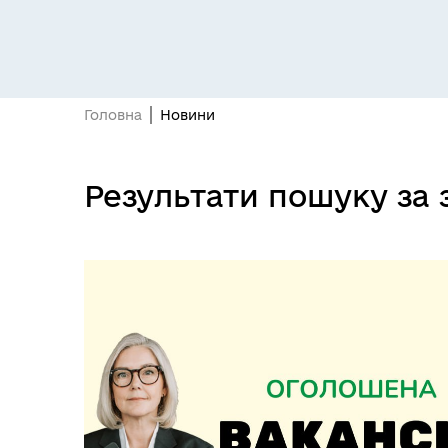
Головна
Новини
Засідання постійних комісій
Цив
Результати пошуку за 