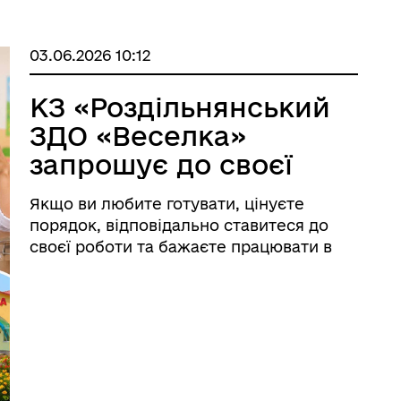
03.06.2026 10:12
КЗ «Роздільнянський
ЗДО «Веселка»
запрошує до своєї
команди
Якщо ви любите готувати, цінуєте
порядок, відповідально ставитеся до
своєї роботи та бажаєте працювати в
дружньому колективі — ця вакансія
саме для вас! 🔹 Наразі відкрито
вакансії: 👩‍🍳 кухар — 2 вакансії; 👩‍🍳
помічник кухаря. ...