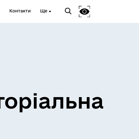
Контакти
Ще
и
Розклад електричок
торіальна