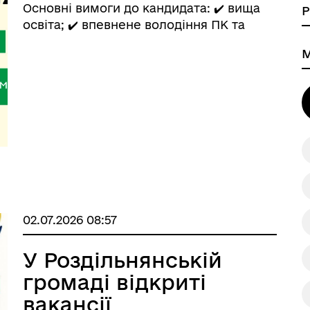
запрошує до своєї
Основні вимоги до кандидата: ✔️ вища
команди спеціаліста
освіта; ✔️ впевнене володіння ПК та
офісними програмами; ✔️ знання
І категорії
діловодства та вміння працювати з
а безбар’єрності
Учасникам бойових дій
нормативно-правовими актами; ✔️
відповідальність, уважність,
комунікабельн ...
02.07.2026 08:57
У Роздільнянській
громаді відкриті
вакансії
Книга пам'яті полеглих за