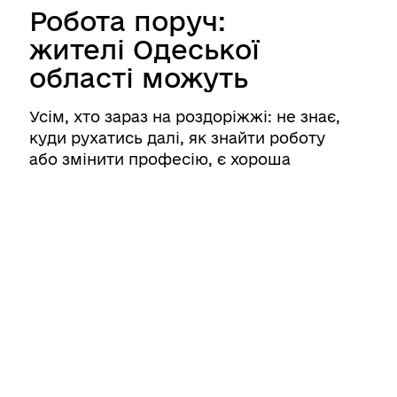
Робота поруч:
жителі Одеської
області можуть
безкоштовно
Усім, хто зараз на роздоріжжі: не знає,
отримати карʼєрні
куди рухатись далі, як знайти роботу
консультації
або змінити професію, є хороша
новина. На Одещині працює безоплатна
програма індивідуальних кар’єрних
консультацій від благодійного фонду
«СпівДія». ⠀ Ви отри ...