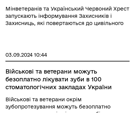
Мінветеранів та Український Червоний Хрест
запускають інформування Захисників і
Захисниць, які повертаються до цивільного
життя. Повертаючись до мирного життя,
ветерани й ветеранки стикаються з новими
труднощами. Деякі з них доводиться долати
самостійн ...
03.09.2024 10:44
Військові та ветерани можуть
безоплатно лікувати зуби в 100
стоматологічних закладах України
Військові та ветерани окрім
зубопротезування можуть безоплатно
отримати послуги із лікування зубів в межах
пілотного проєкту “Зубопротезування
окремих категорій осіб, які захищали