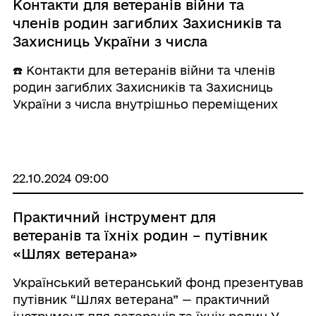
Контакти для ветеранів війни та
членів родин загиблих Захисників та
Захисниць України з числа
внутрішньо переміщених осіб
☎️ Контакти для ветеранів війни та членів
родин загиблих Захисників та Захисниць
України з числа внутрішньо переміщених
осіб у Роздільнянському районі:
🔹 0506449197, Чавчанідзе Ліна Дмитрівна –
начальник відділу з питань ветеранської пол
...
22.10.2024 09:00
Практичний інструмент для
ветеранів та їхніх родин – путівник
«Шлях ветерана»
Український ветеранський фонд презентував
путівник “Шлях ветерана” — практичний