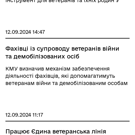
інструмент для ветеранів та їхніх родин У
Києві відбулася презентація путівника
«Шлях ветерана», який насамперед
покликаний спростити процес з ...
12.09.2024 14:47
Фахівці із супроводу ветеранів війни
та демобілізованих осіб
КМУ визначив механізм забезпечення
діяльності фахівців, які допомагатимуть
ветеранам війни та демобілізованим особам
перейти від військової служби до цивільного
життя. Розроблено, вимоги до кандидатів у
фахівці із супроводу, організацію їхньої про
...
12.09.2024 11:17
Працює Єдина ветеранська лінія