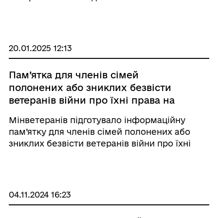
Фомінчук Анна. Головна мета її роботи –
всебічно сприяти ветеранам,
демобілізованим особам та членам їхніх
родин ...
20.01.2025 12:13
Пам’ятка для членів сімей
полонених або зниклих безвісти
ветеранів війни про їхні права на
отримання соціальної підтримки
Мінветеранів підготувало інформаційну
пам’ятку для членів сімей полонених або
зниклих безвісти ветеранів війни про їхні
права на отримання соціальної підтримки. У
ній детально розповідається про пенсійне
забезпечення, виплату грошового
забезпечення, ...
04.11.2024 16:23