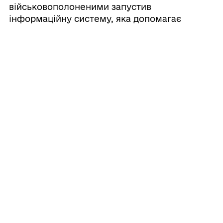
військовополоненими запустив
інформаційну систему, яка допомагає
родинам отримувати актуальні відомості про
своїх рідних. Через особистий кабінет можна
онлайн дізнатися: чи перебуває людина в
полоні ...
30.03.2026 13:49
Податкові пільги
Військовослужбовці, демобілізовані
учасники бойових дій, особи з інвалідністю
внаслідок війни та члени сімей загиблих
Захисників і Захисниць України мають низку
податкових пільг. Звільнення від ПДФО
деяких видів доходів. Вам не потрібно
сплачувати пода ...
30.03.2026 13:16
Як у громадах Одещини піклуються