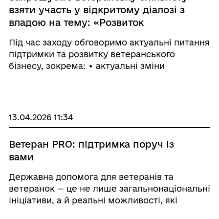
взяти участь у відкритому діалозі з
владою на тему: «Розвиток
ветеранського підприємництва:
Під час заходу обговоримо актуальні питання
законодавчі новації, грантові
підтримки та розвитку ветеранського
можливості та податковий супровід»
бізнесу, зокрема: • актуальні зміни
законодавства у сфері ветеранського
підприємництва; • грантові можливості для
ветеранів та членів їх сімей; • податковий ...
13.04.2026 11:34
Ветеран PRO: підтримка поруч із
вами
Державна допомога для ветеранів та
ветеранок — це не лише загальнонаціональні
ініціативи, а й реальні можливості, які
надають регіони та громади. На платформі