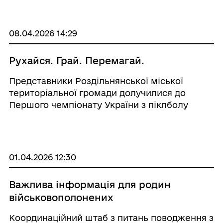
працює розділ «Регіональні можливості», де
зібрано програми підтримки за місце ...
08.04.2026 14:29
Рухайся. Грай. Перемагай.
Представники Роздільнянської міської
територіальної громади долучилися до
Першого чемпіонату України з піклболу
серед ветеранів, що відбувся у місті Київ. ⠀
Участі у змаганнях передувало навчання, яке
проходило з 31 березня по 2 квітня, а вже 3-4
квітня ...
01.04.2026 12:30
Важлива інформація для родин
військовополонених
Координаційний штаб з питань поводження з