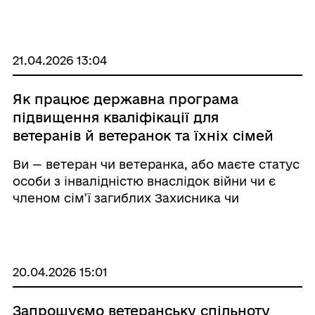
особисту свободу внаслідок збройної агресії
проти України, осіб, що зникли безвісти за
особливих обставин, а також для їхніх ...
21.04.2026 13:04
Як працює державна програма
підвищення кваліфікації для
ветеранів й ветеранок та їхніх сімей
Ви — ветеран чи ветеранка, або маєте статус
особи з інвалідністю внаслідок війни чи є
членом сім’ї загиблих Захисника чи
Захисниці — ви можете безплатно пройти
професійне навчання або підвищити
кваліфікацію за державною програмою. ...
20.04.2026 15:01
Запрошуємо ветеранську спільноту