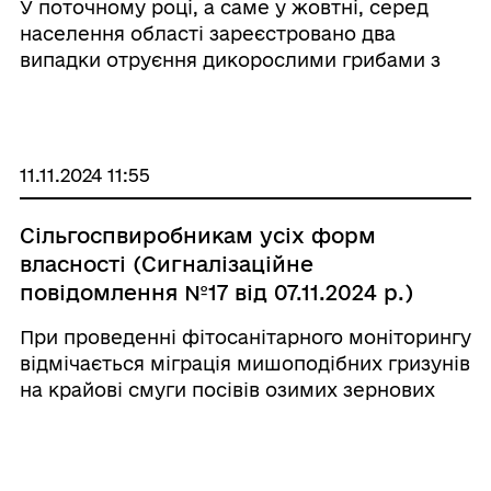
У поточному році, а саме у жовтні, серед
населення області зареєстровано два
випадки отруєння дикорослими грибами з
п’ятьма постраждалими, двоє з яких діти
віком дев’яти років. Отруєння зареєстровані
у мешканців сіл Левадівка Березівського рай
...
11.11.2024 11:55
Сільгоспвиробникам усіх форм
власності (Сигналізаційне
повідомлення №17 від 07.11.2024 р.)
При проведенні фітосанітарного моніторингу
відмічається міграція мишоподібних гризунів
на крайові смуги посівів озимих зернових
культур, озимого ріпаку та на багаторічні
трави. Ранні, дружні сходи пшениці і ячменю,
а отже наявність достатньої кормової баз ...