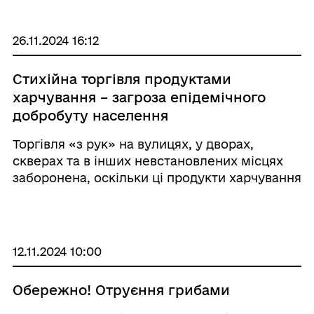
застосування пестицидів або з проведенням
робіт із транспортування, зберігання, з ...
26.11.2024 16:12
Стихійна торгівля продуктами
харчування – загроза епідемічного
добробуту населення
Торгівля «з рук» на вулицях, у дворах,
скверах та в інших невстановлених місцях
заборонена, оскільки ці продукти харчування
не відповідають санітарним нормам.
Придбані продукти харчування у
невстановленому місці, у випадкової
людини, в умов ...
12.11.2024 10:00
Обережно! Отруєння грибами