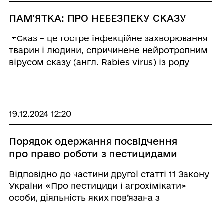
ПАМ'ЯТКА: ПРО НЕБЕЗПЕКУ СКАЗУ
📌Сказ – це гостре інфекційне захворювання
тварин і людини, спричинене нейротропним
вірусом сказу (англ. Rabies virus) із роду
Lyssavirus. Характеризується розвитком
своєрідного енцефаліту зі стрімким
ушкодженням центральної нервової
системи. У разі ...
19.12.2024 12:20
Порядок одержання посвідчення
про право роботи з пестицидами
Відповідно до частини другої статті 11 Закону
України «Про пестициди і агрохімікати»
особи, діяльність яких пов’язана з
організацією робіт із зберігання та