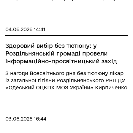
порівнянні з попереднім тижнем (7 випадків
проти 3). У віковій структурі захворюваності
частка дітей віком 0-17 років становить ...
04.06.2026 14:41
Здоровий вибір без тютюну: у
Роздільнянській громаді провели
інформаційно-просвітницький захід
З нагоди Всесвітнього дня без тютюну лікар
із загальної гігієни Роздільнянського РВП ДУ
«Одеський ОЦКПХ МОЗ України» Кирпиченко
Костянтин Петрович провів інформаційно-
просвітницький захід у Комунальному
закладі «Роздільнянська публічна б ...
03.06.2026 16:44