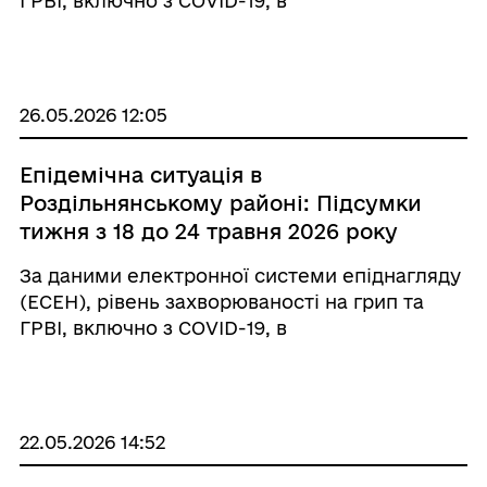
ГРВІ, включно з COVID-19, в
Роздільнянському районі у порівняні з
попереднім тижнем знизився на 8,5%. ⠀
Інтенсивний показник становить 293,9 на 100
тис. населення, що ...
26.05.2026 12:05
Епідемічна ситуація в
Роздільнянському районі: Підсумки
тижня з 18 до 24 травня 2026 року
За даними електронної системи епіднагляду
(ЕСЕН), рівень захворюваності на грип та
ГРВІ, включно з COVID-19, в
Роздільнянському районі у порівняні з
попереднім тижнем знизився на 15,3%.
Інтенсивний показник становить 322,4 на 100
тис. населення, що на 39, ...
22.05.2026 14:52