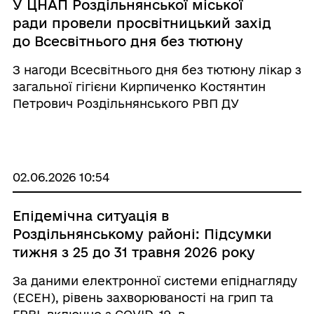
У ЦНАП Роздільнянської міської
ради провели просвітницький захід
до Всесвітнього дня без тютюну
З нагоди Всесвітнього дня без тютюну лікар з
загальної гігієни Кирпиченко Костянтин
Петрович Роздільнянського РВП ДУ
"Одеський ОЦКПХ МОЗ" провів у Центрі
надання адміністративних послуг
Роздільнянської міської ради інформаційно-
просвітницький за ...
02.06.2026 10:54
Епідемічна ситуація в
Роздільнянському районі: Підсумки
тижня з 25 до 31 травня 2026 року
За даними електронної системи епіднагляду
(ЕСЕН), рівень захворюваності на грип та