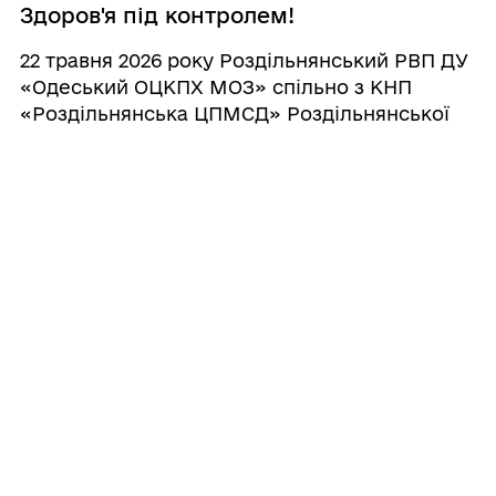
Здоров'я під контролем!
22 травня 2026 року Роздільнянський РВП ДУ
«Одеський ОЦКПХ МОЗ» спільно з КНП
«Роздільнянська ЦПМСД» Роздільнянської
міської ради на базі Кам’янської амбулаторії
загальної практики – сімейної медицини
провели важли ...
19.05.2026 13:34
Епідемічна ситуація в
Роздільнянському районі: підсумки
тижня з 11 до 17 травня 2026 року
За даними електронної системи епіднагляду
(ЕСЕН), рівень захворюваності на грип та
ГРВІ, включно з COVID-19, в
Роздільнянському районі у порівняні з