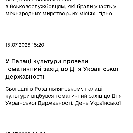
військовослужбовцям, які брали участь у
міжнародних миротворчих місіях, гідно
представляючи Україну та виконуючи
важливу місію зі збереження миру й
безпеки. Висловлюємо щиру вдячність усім
українським миротворцям за мужність,
15.07.2026 15:20
профес ...
У Палаці культури провели
тематичний захід до Дня Української
Державності
Сьогодні в Роздільнянському палаці
культури відбувся тематичний захід до Дня
Української Державності. День Української
Державності символізує спадкоємність
понад тисячолітньої історії нашої держави.
Це нагода згадати шлях України від Київської
Русі, че ...