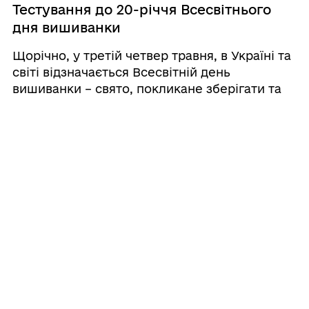
Тестування до 20-річчя Всесвітнього
дня вишиванки
Щорічно, у третій четвер травня, в Україні та
світі відзначається Всесвітній день
вишиванки – свято, покликане зберігати та
популяризувати українські традиції,
національну ідентичність і культурну
спадщину нашого народу. У 2026 році
Всесвітній день ...
19.05.2026 15:05
Флеш‑семінар у бібліотеці:
формуємо патріотичну свідомість
19 травня на базі медіацентру
Роздільнянської центральної міської
бібліотеки відбувся флеш‑семінар для
бібліотечних працівників під назвою