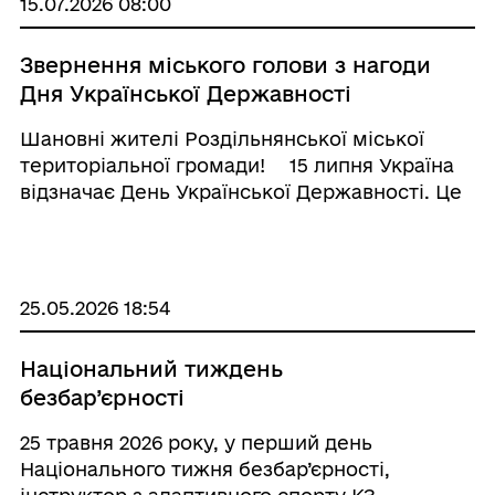
15.07.2026 08:00
Звернення міського голови з нагоди
Дня Української Державності
Шановні жителі Роздільнянської міської
територіальної громади! ⠀ 15 липня Україна
відзначає День Української Державності. Це
свято нагадує про понад тисячолітню історію
нашого державотворення, спадкоємність
поколінь та незмінне прагнення українців
жити ...
25.05.2026 18:54
Національний тиждень
безбар’єрності
25 травня 2026 року, у перший день
Національного тижня безбар’єрності,