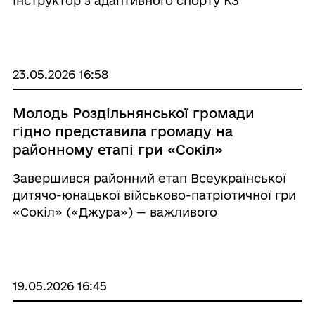
інструктор з адаптивного спорту КЗ
«Роздільнянський стадіон «Спартак», голова
громадської організації «Воля Ветеранів»
Владислав Камінський провів з ...
23.05.2026 16:58
Молодь Роздільнянської громади
гідно представила громаду на
районному етапі гри «Сокіл»
(«Джура»)
Завершився районний етап Всеукраїнської
дитячо-юнацької військово-патріотичної гри
«Сокіл» («Джура») — важливого
патріотичного проєкту, який виховує у
молоді любов до України, повагу до її історії,
традицій та національних ці ...
19.05.2026 16:45