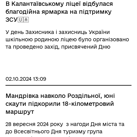
В Калантаївському ліцеї відбулася
благодійна ярмарка на підтримку
ЗСУ🇺🇦
У день Захисника і захисниць України
шкільною родиною ліцею було організовано
та проведено захід, присвячений Дню
захисників і захисниць України, а також Дню
українського козацтва. Шкільне подвір’я
перетворилося на справжній осередок
єднання, ...
02.10.2024 13:09
Мандрівка навколо Роздільної, юні
скаути підкорили 18-кілометровий
маршрут
28 вересня 2024 року з нагоди Дня міста та
до Всесвітнього Дня туризму група