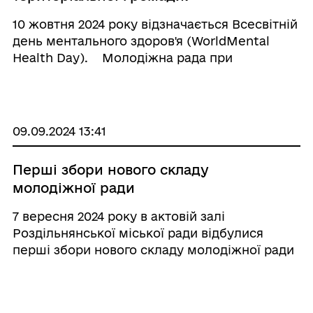
10 жовтня 2024 року відзначається Всесвітній
день ментального здоров'я (WorldMental
Health Day). Молодіжна рада при
Роздільнянській міській раді планує
провести онлайн-виставку на тему «Емоції»,
приурочену до цієї дати, та за ...
09.09.2024 13:41
Перші збори нового складу
молодіжної ради
7 вересня 2024 року в актовій залі
Роздільнянської міської ради відбулися
перші збори нового складу молодіжної ради
при Роздільнянській міській раді. ⠀ На
зборах були присутні секретар
Роздільнянської міської ради Тетяна