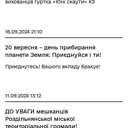
вихованців гуртка «Юні скаути» КЗ
«Роздільнянський центр творчості дітей та
молоді» (директор Берш А.Є.) під
керівництвом Железняка М.Л. та за підтр ...
16.09.2024 21:10
20 вересня – день прибирання
планети Земля: Приєднуйся і ти!
Приєднутесь! Вашого вкладу бракує!
11.09.2024 13:12
ДО УВАГИ мешканців
Роздільнянської міської
територіальної громади!