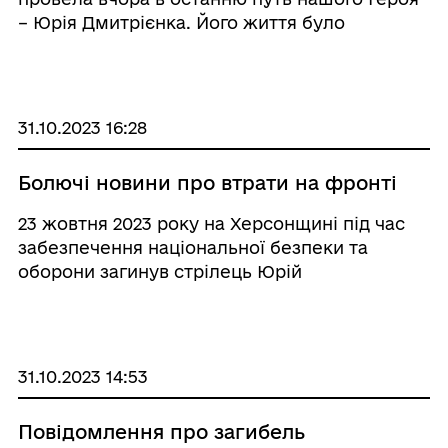
– Юрія Дмитрієнка. Його життя було
прикладом найвищої відваги та
самопожертви. Він віддав своє серце і душу,
захищаючи кожного з нас, захищаючи нашу
рідну неньку Україну. ...
31.10.2023 16:28
Болючі новини про втрати на фронті
23 жовтня 2023 року на Херсонщині під час
забезпечення національної безпеки та
оборони загинув стрілець Юрій
Олександрович Дмитрієнко
31.10.2023 14:53
Повідомлення про загибель