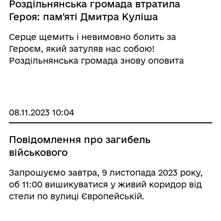
Роздільнянська громада втратила
Героя: пам'яті Дмитра Куліша
Серце щемить і невимовно болить за
Героєм, який затуляв нас собою!
Роздільнянська громада знову оповита
чорними хмарами, пронизана жалобою за
славним сином своєї Батьківщини, вже не з
нами Дмитро Куліш. Сьогодні ми разом
провели Дмитра в останню путь. ...
08.11.2023 10:04
Повідомлення про загибель
військового
Запрошуємо завтра, 9 листопада 2023 року,
об 11:00 вишикуватися у живий коридор від
стели по вулиці Європейській.