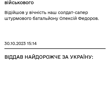
військового
Відійшов у вічність наш солдат-сапер
штурмового батальйону Олексій Федоров.
30.10.2023 15:14
ВІДДАВ НАЙДОРОЖЧЕ ЗА УКРАЇНУ:
РОЗДІЛЬНЯНЦІ ЗУСТРІЛИ ЗЕМЛЯКА
«НА ЩИТІ»
Сьогодні в Роздільній громада провела в
останню путь свого справжнього Героя –
солдата Віталія Єпішко. Він загинув 17 січня
2023 року, виконуючи бойове завдання на
Донеччині. Рідні, близькі, знайомі та
небайдужі мешканці громади зібралися, аби