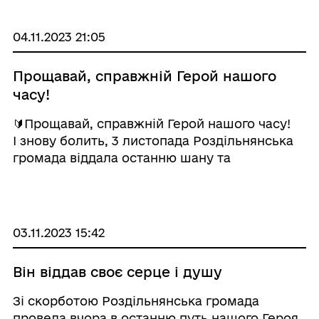
04.11.2023 21:05
Прощавай, справжній Герой нашого
часу!
🔰Прощавай, справжній Герой нашого часу! ⠀
І знову болить, 3 листопада Роздільнянська
громада віддала останню шану та
попрощалася із мужнім сином, воїном-
захисником Олексієм Федоровим, який
сміливо пройшов найважче випробування
життя – війну. ⠀ ...
03.11.2023 15:42
Він віддав своє серце і душу
Зі скорботою Роздільнянська громада
провела вчора в останню путь нашого Героя