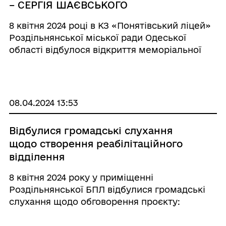
– СЕРГІЯ ШАЄВСЬКОГО
8 квітня 2024 році в КЗ «Понятівський ліцей»
Роздільнянської міської ради Одеської
області відбулося відкриття меморіальної
дошки на честь Героя – Сергія Шаєвського,
випускника цього навчального закладу, який
загинув 10 серпня 2023 року ...
08.04.2024 13:53
Відбулися громадські слухання
щодо створення реабілітаційного
відділення
8 квітня 2024 року у приміщенні
Роздільнянської БПЛ відбулися громадські
слухання щодо обговорення проєкту:
«Капітальний ремонт приміщень головного
корпусу КНП «Роздільнянська