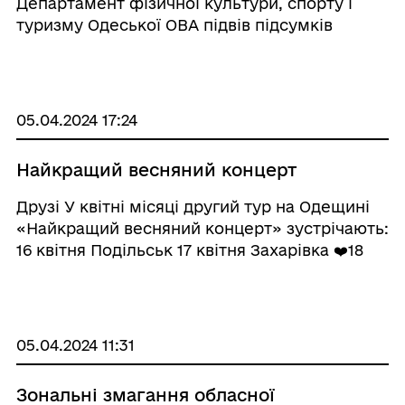
Департамент фізичної культури, спорту і
туризму Одеської ОВА підвів підсумків
роботи сфери фізичної культури і спорту в
Одеській області за 2023 рік! На цьому заході
були нагороджено кращі спортивні громади
за ...
05.04.2024 17:24
Найкращий весняний концерт
Друзі У квітні місяці другий тур на Одещині
«Найкращий весняний концерт» зустрічають:
16 квітня Подільськ 17 квітня Захарівка ❤️18
квітня Роздільна о 18:00 19 квітня Біляївка 20
квітня Саврань 21 квітня Кодима «Найкращий
весняни ...
05.04.2024 11:31
Зональні змагання обласної