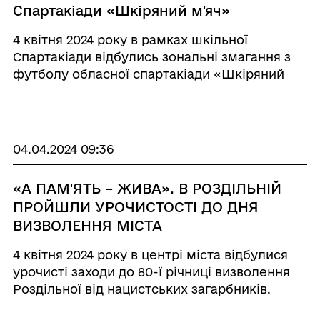
Спартакіади «Шкіряний м'яч»
4 квітня 2024 року в рамках шкільної
Спартакіади відбулись зональні змагання з
футболу обласної спартакіади «Шкіряний
м’яч». На шкільному подвір’ї Кам’янського
ліцею відбулось урочисте відкриття змагань
за участі заступника Р ...
04.04.2024 09:36
«А ПАМ'ЯТЬ – ЖИВА». В РОЗДІЛЬНІЙ
ПРОЙШЛИ УРОЧИСТОСТІ ДО ДНЯ
ВИЗВОЛЕННЯ МІСТА
4 квітня 2024 року в центрі міста відбулися
урочисті заходи до 80-ї річниці визволення
Роздільної від нацистських загарбників.
Участь в яких брали Роздільнянський