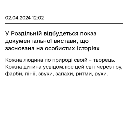
міський голова Валерій Шовкалюк,
начальник Роздільнянської РВА Сергій
Приходько, начал ...
02.04.2024 12:02
У Роздільній відбудеться показ
документальної вистави, що
заснована на особистих історіях
митців/мисткинь, які служать в ЗСУ
Кожна людина по природі своїй – творець.
Кожна дитина усвідомлює цей світ через гру,
фарби, лінії, звуки, запахи, ритми, рухи.
Підростаючи, більшість втрачає жагу до
створення своєї реальності і приймає
правила життя з їхніми обмеженнями в
соціумі ...
01.04.2024 17:11
Обласні змагання «Козацький гарт»