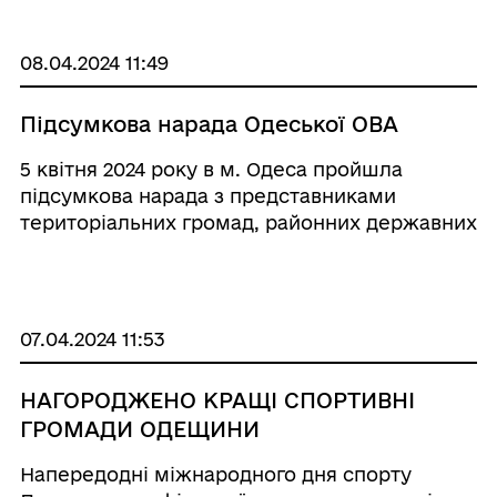
багатопрофільна лікарня» за адресою: м.
Роздільна, вул. Європ ...
08.04.2024 11:49
Підсумкова нарада Одеської ОВА
5 квітня 2024 року в м. Одеса пройшла
підсумкова нарада з представниками
територіальних громад, районних державних
адміністрацій, фізкультурно-спортивних
організацій та дитячо-юнацьких спортивних
шкіл Одеської області за результатами
розвитку фізичної кул ...
07.04.2024 11:53
НАГОРОДЖЕНО КРАЩІ СПОРТИВНІ
ГРОМАДИ ОДЕЩИНИ
Напередодні міжнародного дня спорту