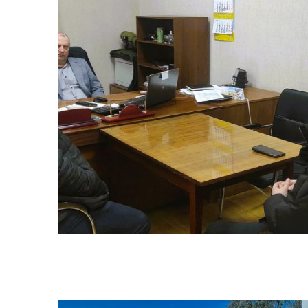
Колегіальні органи (ради,
Рад
робочі групи, комісії)