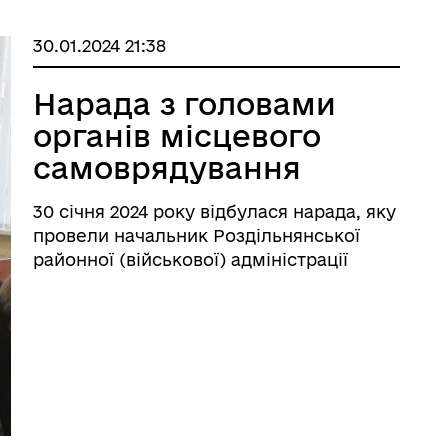
30.01.2024 21:38
Нарада з головами
органів місцевого
самоврядування
30 січня 2024 року відбулася нарада, яку
провели начальник Роздільнянської
районної (військової) адміністрації
Сергій Приходько та заступник
начальника Наталія Шличок, за участі
Роздільнянського міського голови
Валерія Шовкалюка спільно з головами
органів ...