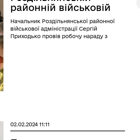
дерна рівність
районній військовій
Україну
адміністрації щодо
Начальник Роздільнянської районної
питань мобілізації
військової адміністрації Сергій
ресурсів
Приходько провів робочу нараду з
керівниками Роздільнянського
районного територіального центру
комплектування та соціальної
підтримки, правоохоронних органів та
територіальної оборони щодо ...
ормаційна безпека та
Військовослужбовцям,
нічний захист інформації
ветеранам та їхнім родина
02.02.2024 11:11