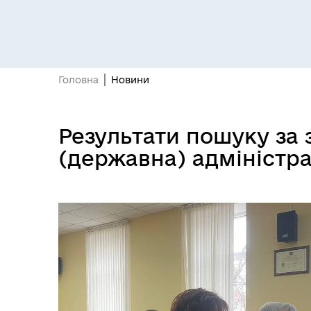
Головна
Новини
Засідання постійних комісій
Цив
Результати пошуку за 
(державна) адміністра