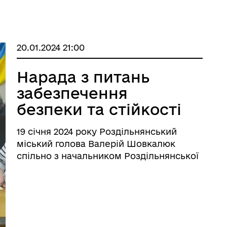
20.01.2024 21:00
Нарада з питань
забезпечення
безпеки та стійкості
об’єктів критичної
19 січня 2024 року Роздільнянський
інфраструктури
міський голова Валерій Шовкалюк
спільно з начальником Роздільнянської
районної військової адміністрації
Сергієм Приходько, заступником
начальника Наталією Шличок, головами
громад району, представниками
районного відділу ...