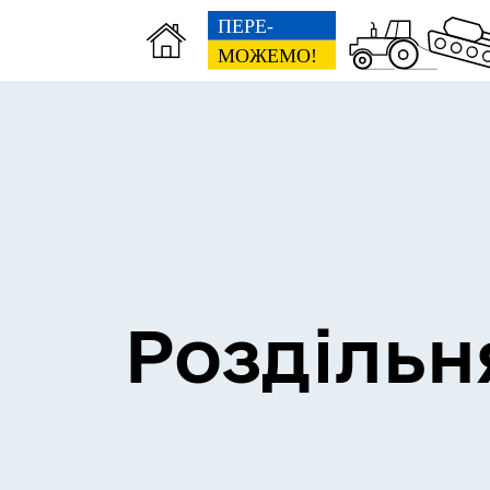
Сесії міської ради
Пун
Роздільн