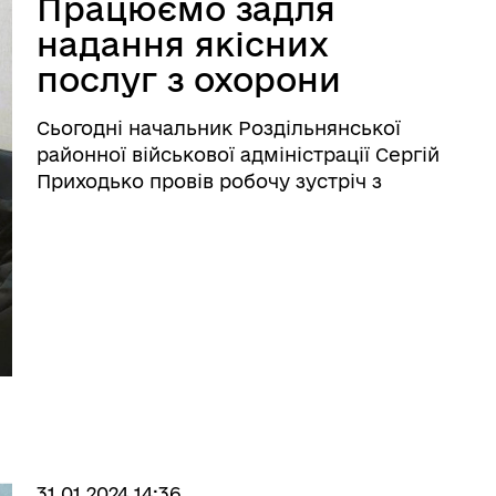
Працюємо задля
надання якісних
послуг з охорони
здоров’я
Сьогодні начальник Роздільнянської
районної військової адміністрації Сергій
Приходько провів робочу зустріч з
Роздільнянським міським головою
Валерієм Шовкалюком та Генеральним
директором КНП «Роздільнянська
багатопрофільна лікарня» Роздільнян ...
іаційний фон
Електронна черга в ТЦК
31.01.2024 14:36