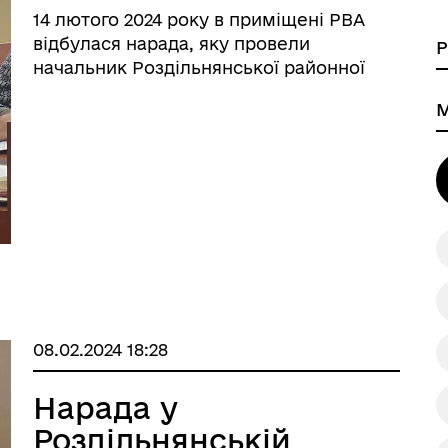
14 лютого 2024 року в приміщені РВА
відбулася нарада, яку провели
начальник Роздільнянської районної
(військової) адміністрації Сергій
а безбар’єрності
Учасникам бойових дій
Приходько, директор служби місцевих
автомобільних доріг Андрій Смоляров,
начальник управління головної інспекції
Головно ...
08.02.2024 18:28
Нарада у
Роздільнянській
Книга пам'яті полеглих за