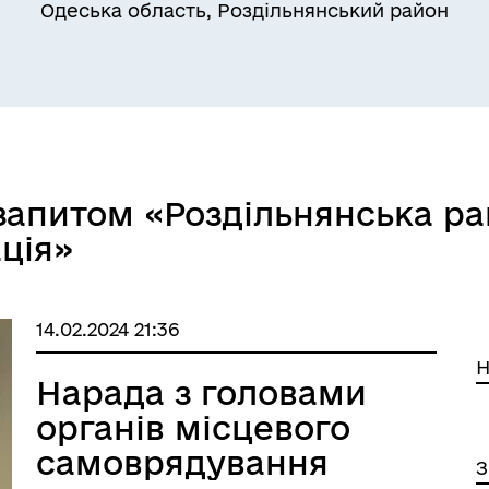
Одеська область, Роздільнянський район
Квитки на потяг для
ільний захист населення
військовослужбовців та їх
запитом «Роздільнянська ра
сімей
ція»
14.02.2024 21:36
Н
Нарада з головами
органів місцевого
самоврядування
З