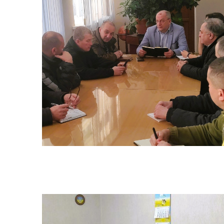
Трансляції
Ген
Інф
Графіки прийому громадян
тех