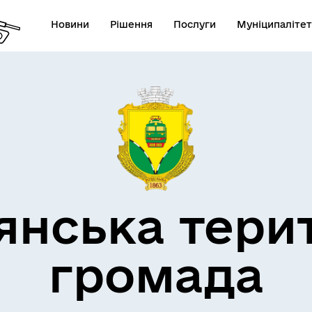
Новини
Рішення
Послуги
Муніципалітет
кти незламності
Пам’яті військових громад
янська тери
громада