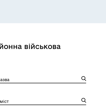
Розклад пасажирських потягів
йонна військова
азва
міст