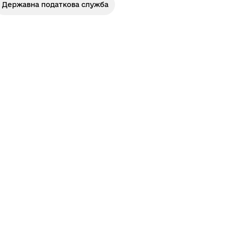
Державна податкова служба
Лиманське
м