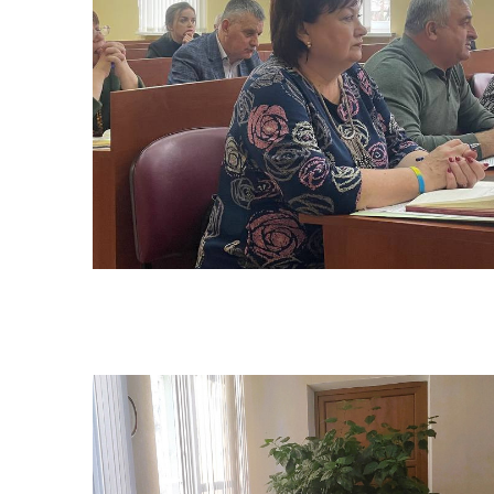
Засідання виконавчого
Рад
комітету