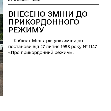
ВНЕСЕНО ЗМІНИ ДО
ПРИКОРДОННОГО
РЕЖИМУ
ОФОРМЛЕННЯ
⠀ Кабінет Міністрів уніс зміни до
ДОЗВОЛІВ
постанови від 27 липня 1998 року № 1147
«Про прикордонний режим».
Відповідна постанова від 7 грудня 2023
року № 1292 набрала чинності 14 грудня.
Державна прикордонна служба
пояснила, що змінилося: З ...