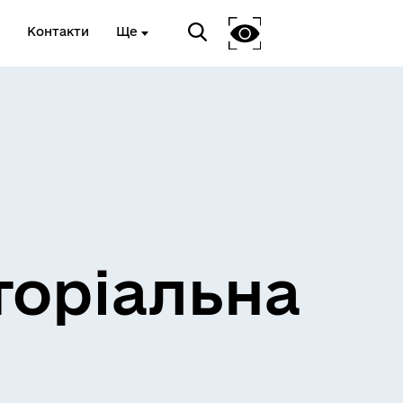
Контакти
Ще
и
Розклад електричок
торіальна