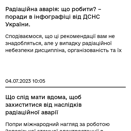
Радіаційна аварія: що робити? –
поради в інфографіці від ДСНС
України.
Сподіваємося, що ці рекомендації вам не
знадобляться, але у випадку радіаційної
небезпеки дисципліна, організованість та їх
виконання значно зменшать променеве
навантаження і будуть сприяти збереженню
вашого здоров'я. Громада у соцмережах: &nb
...
04.07.2023 10:05
Що слід мати вдома, щоб
захиститися від наслідків
радіаційної аварії
Попри міжнародний нагляд за роботою