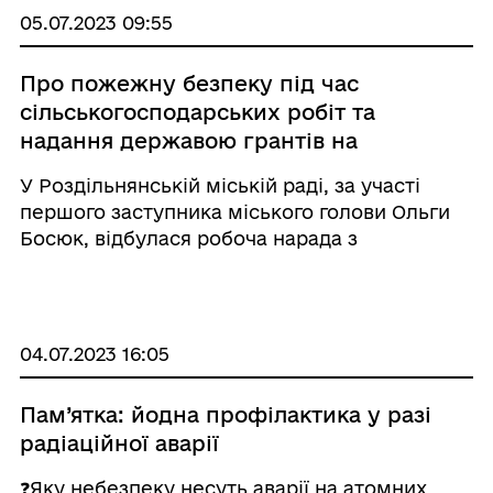
номерами т ...
05.07.2023 09:55
Про пожежну безпеку під час
сільськогосподарських робіт та
надання державою грантів на
підтримку малого та середнього
У Роздільнянській міській раді, за участі
підприємництва
першого заступника міського голови Ольги
Босюк, відбулася робоча нарада з
представниками сільгосппідприємств
Роздільнянської міської територіальної
громади щодо пожежної безпеки під час
проведення робіт влітку. Зо ...
04.07.2023 16:05
Пам’ятка: йодна профілактика у разі
радіаційної аварії
❓️Яку небезпеку несуть аварії на атомних