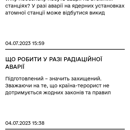
станціях? У разі аварії на ядерних установках
атомної станції може відбутися викид
радіоізотопів йоду, цезію, стронцію та інших
радіонуклідів. В результаті викиду може
утворитися радіаційна хмара, яка по своїй ...
04.07.2023 15:59
ЩО РОБИТИ У РАЗІ РАДІАЦІЙНОЇ
АВАРІЇ
Підготовлений – значить захищений.
Зважаючи на те, що країна-терорист не
дотримується жодних законів та правил
ведення війни, кожен українець повинен
знати базові правила поведінки у випадку
надзвичайної ситуації будь-якого характеру.
Одразу з ...
04.07.2023 15:38