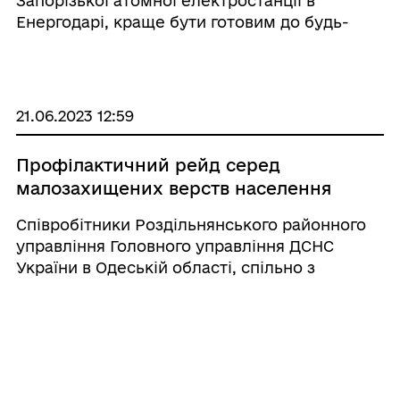
Запорізької атомної електростанції в
Енергодарі, краще бути готовим до будь-
яких надзвичайних ситуацій, зокрема і
пов’язаних з поширенням радіації.
Попередньо Міністерство охорони здоров’я
уже підготувало ...
21.06.2023 12:59
Профілактичний рейд серед
малозахищених верств населення
Співробітники Роздільнянського районного
управління Головного управління ДСНС
України в Одеській області, спільно з
соціальними працівниками Роздільнянської
територіальної громади, провели
профілактичний рейд серед малозахищених
верств населення. Під ч ...
15.06.2023 21:09