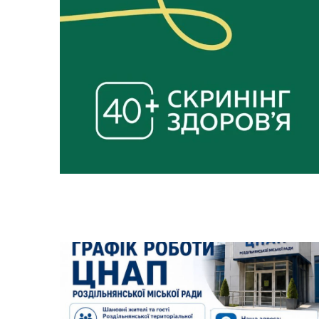
Засідання виконавчого
Рад
комітету