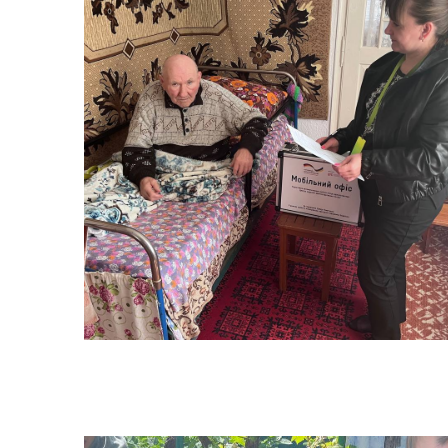
Колегіальні органи (ради,
Рад
робочі групи, комісії)