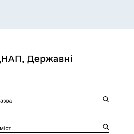
Розклад пасажирських потягів
ЦНАП, Державні
азва
міст