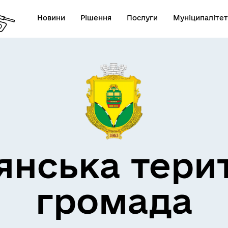
Новини
Рішення
Послуги
Муніципалітет
кти незламності
Пам’яті військових громад
янська тери
громада