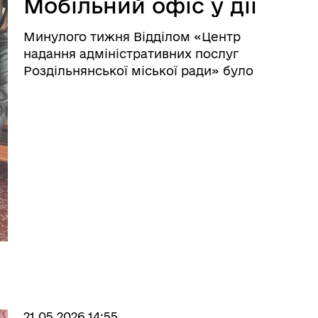
Мобільний офіс у дії
Минулого тижня Відділом «Центр
надання адміністративних послуг
Роздільнянської міської ради» було
надано адміністративні послуги
мешканцям м.Роздільна. Завдяки ПАРМ
«Мобільний адміністратор» вдається
надати послуги наступним кат ...
іаційний фон
Електронна черга в ТЦК
21.05.2026 14:55