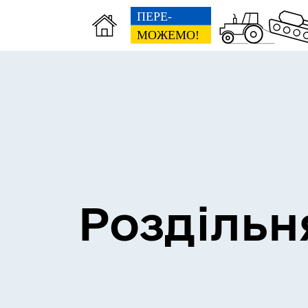
Сесії міської ради
Пун
Роздільн