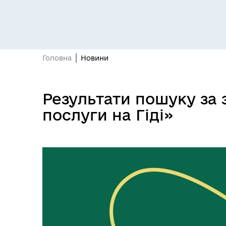
Головна
Новини
Засідання постійних комісій
Цив
Результати пошуку за
послуги на Гіді»