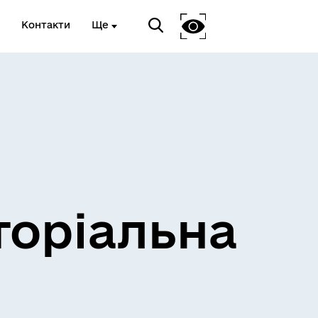
Контакти
Ще
и
Розклад електричок
торіальна