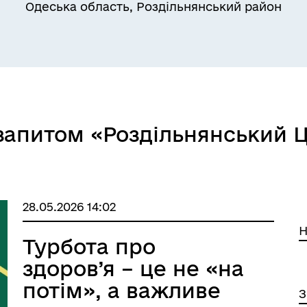
Одеська область, Роздільнянський район
Квитки на потяг для
ільний захист населення
військовослужбовців та їх
 запитом «Роздільнянський 
сімей
28.05.2026 14:02
Н
Турбота про
здоров’я – це не «на
потім», а важливе
З