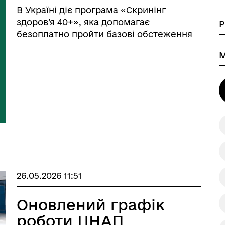
рішення вже
В Україні діє програма «Скринінг
сьогодні
здоров’я 40+», яка допомагає
безоплатно пройти базові обстеження
для раннього виявлення серцево-
а безбар’єрності
Учасникам бойових дій
судинних захворювань, цукрового
діабету та порушень ментального
здоров’я. Програма доступна для
громад ...
26.05.2026 11:51
Оновлений графік
роботи ЦНАП
Книга пам'яті полеглих за