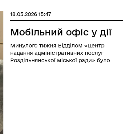
18.05.2026 15:47
Мобільний офіс у дії
Минулого тижня Відділом «Центр
надання адміністративних послуг
Роздільнянської міської ради» було
надано адміністративні послуги
мешканцям міста Роздільна. Завдяки
ПАРМ «Мобільний адміністратор»
вдається надати послуги наступним ...