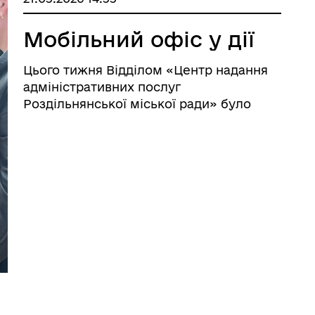
Мобільний офіс у дії
Цього тижня Відділом «Центр надання
адміністративних послуг
Роздільнянської міської ради» було
надано адміністративні послуги
мешканцям міста Роздільна. Завдяки
ПАРМ «Мобільний адміністратор»
вдається надати послуги наступним ка
...