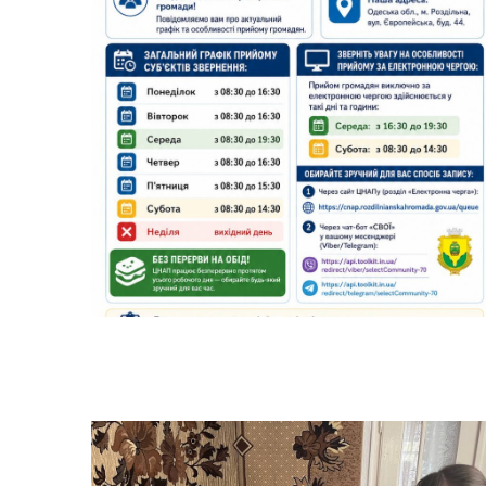
Трансляції
Ген
Інф
Графіки прийому громадян
тех