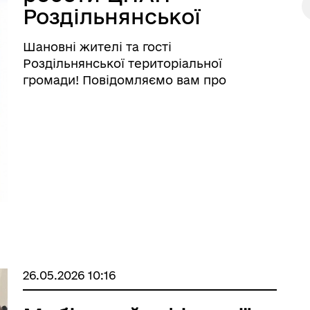
дерна рівність
Роздільнянської
Україну
міської ради
Шановні жителі та гості
Роздільнянської територіальної
громади! Повідомляємо вам про
актуальний графік та особливості
прийому громадян. Наша
адреса: Одеська обл., м. Роздільна, вул.
Європейська, буд. 44. Загальний графік
прийому ...
ормаційна безпека та
Військовослужбовцям,
нічний захист інформації
ветеранам та їхнім родина
26.05.2026 10:16