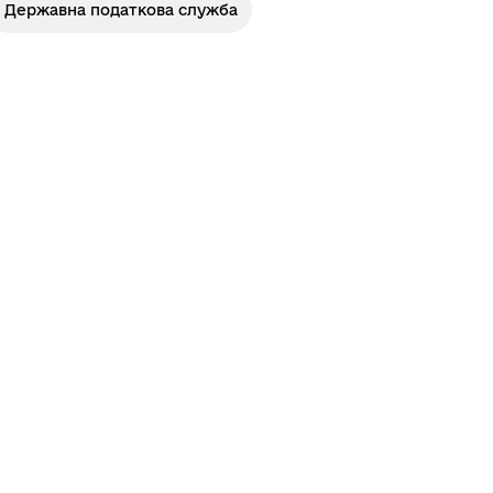
Державна податкова служба
Лиманське
м