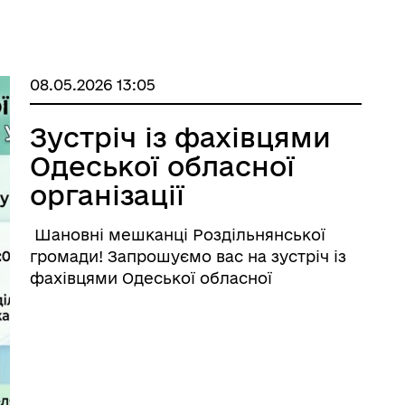
08.05.2026 13:05
Зустріч із фахівцями
Одеської обласної
організації
Українського
Шановні мешканці Роздільнянської
товариства глухих
громади! Запрошуємо вас на зустріч із
(УТОГ).
фахівцями Одеської обласної
організації Українського товариства
глухих (УТОГ). Якщо вам або вашим
рідним потрібна консультація,
допомога чи роз’яснення щодо послуг
дл ...