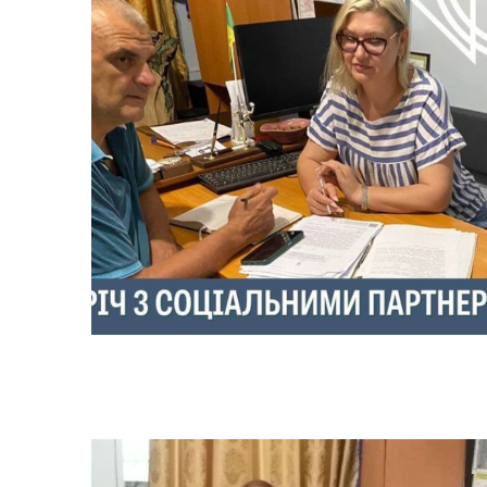
Колегіальні органи (ради,
Рад
робочі групи, комісії)