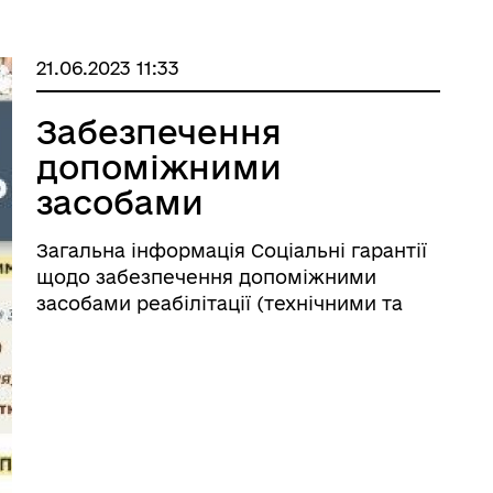
21.06.2023 11:33
Забезпечення
допоміжними
засобами
реабілітації
Загальна інформація Соціальні гарантії
(технічними та
щодо забезпечення допоміжними
іншими засобами
засобами реабілітації (технічними та
іншими засобами реабілітації) осіб з
реабілітації)
інвалідністю в Україні визначено
Законом України „Про реабілітацію осіб
з інвалідністю в Україні” ...