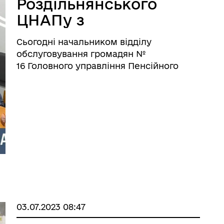
Роздільнянського
ЦНАПу з
представником
Сьогодні начальником відділу
Головного
обслуговування громадян №
управління
16 Головного управління Пенсійного
фонду України в Одеській області —
Пенсійного фонду
Лілією Єгоровою проведено зустріч з
України в Одеській
керівником Роздільнянського ЦНАПу
області
Віталієм Писаревським, з метою
обговорення нагаль ...
іаційний фон
Електронна черга в ТЦК
03.07.2023 08:47