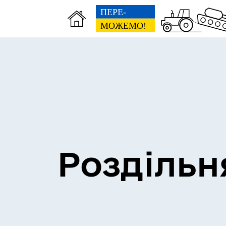
Сесії міської ради
Пун
Роздільн