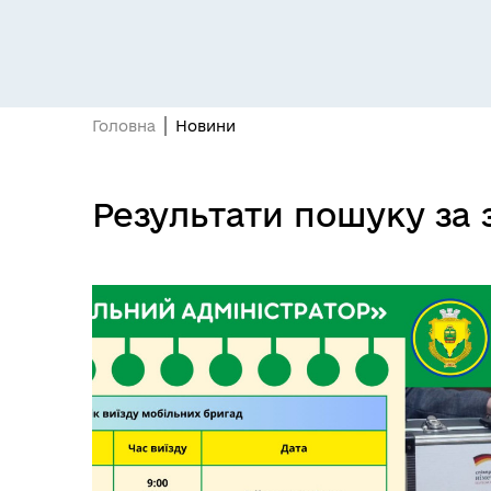
Головна
Новини
Засідання постійних комісій
Цив
Результати пошуку за