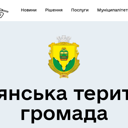
Новини
Рішення
Послуги
Муніципалітет
кти незламності
Пам’яті військових громад
янська тери
громада