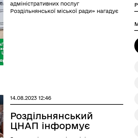
адміністративних послуг
Роздільнянської міської ради» нагадує
про можливість скористатись послугою
«Мобільний адміністратор», яка значно
а безбар’єрності
Учасникам бойових дій
полегшить громадянам певних
категорій отримання необхідних
адміністратив ...
14.08.2023 12:46
Роздільнянський
ЦНАП інформує
Книга пам'яті полеглих за