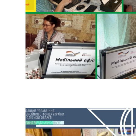
Трансляції
Ген
Інф
Графіки прийому громадян
тех