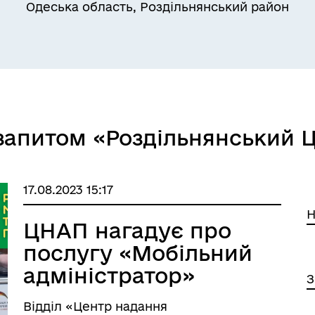
Одеська область, Роздільнянський район
Квитки на потяг для
ільний захист населення
військовослужбовців та їх
 запитом «Роздільнянський
сімей
17.08.2023 15:17
Н
ЦНАП нагадує про
послугу «Мобільний
адміністратор»
З
Відділ «Центр надання