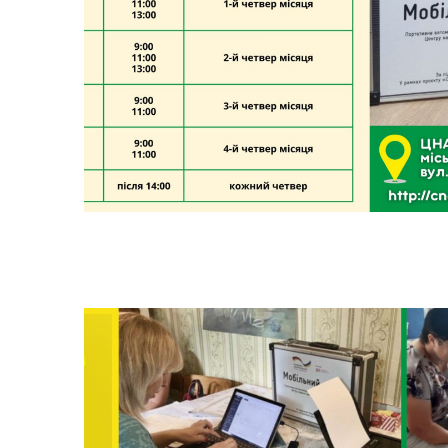
Засідання виконавчого
Рад
комітету