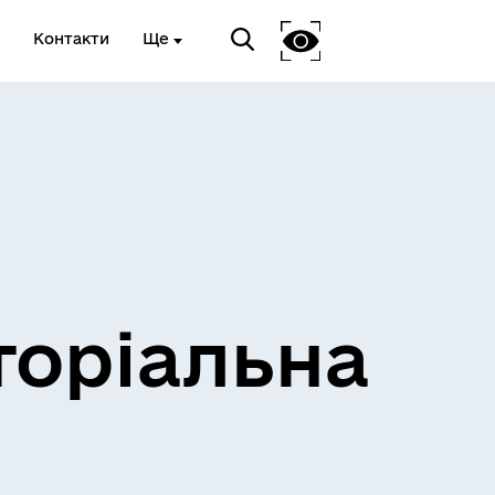
Контакти
Ще
и
Розклад електричок
торіальна