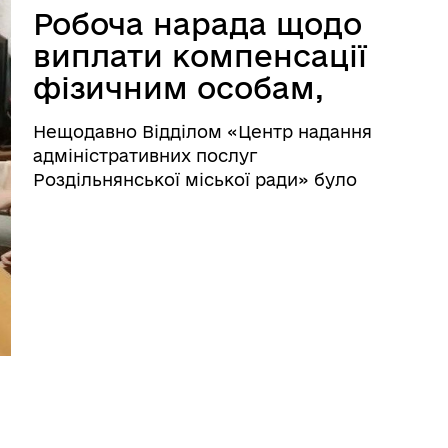
Робоча нарада щодо
виплати компенсації
фізичним особам,
які надають
Нещодавно Відділом «Центр надання
соціальні послуги з
адміністративних послуг
догляду на
Роздільнянської міської ради» було
проведено робочу нараду спільно з
непрофесійній
начальником відділу соціальної
основі
політики Наталією Єлізаровою. На
нараді були обговорені порядок
подання та оформлення ...