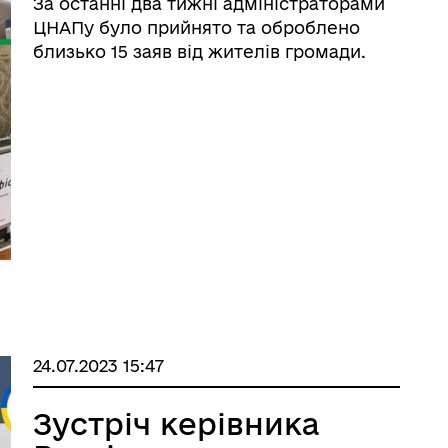
За останні два тижні адміністраторами
дерна рівність
Україну
ЦНАПу було прийнято та оброблено
близько 15 заяв від жителів громади.
ормаційна безпека та
Військовослужбовцям,
24.07.2023 15:47
нічний захист інформації
ветеранам та їхнім родина
Зустріч керівника