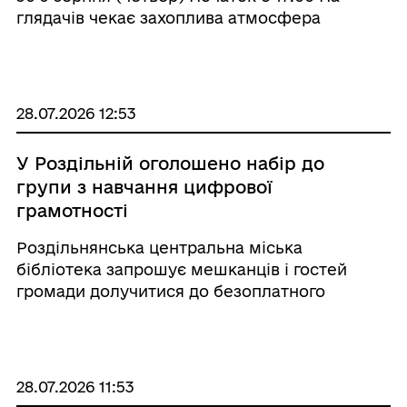
глядачів чекає захоплива атмосфера
справжнього циркового мистецтва: світло,
музика, емоції, ризик та видовищні номери,
що об’єднаються в одному ритмі неза ...
28.07.2026 12:53
У Роздільній оголошено набір до
групи з навчання цифрової
грамотності
Роздільнянська центральна міська
бібліотека запрошує мешканців і гостей
громади долучитися до безоплатного
навчання у групі «Будь сучасним!». Заняття
проводитимуться у межах проєкту
«Створення багатофункціонального
простору “Біб ...
28.07.2026 11:53