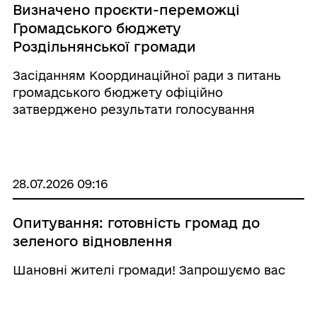
Визначено проєкти-переможці
Громадського бюджету
Роздільнянської громади
Засіданням Координаційної ради з питань
громадського бюджету офіційно
затверджено результати голосування
мешканців та підсумковий рейтинг
громадських ініціатив. Електронна
платформа зафіксувала активність
мешканців, які віддавали свої голоси за
28.07.2026 09:16
винесен ...
Опитування: готовність громад до
зеленого відновлення
Шановні жителі громади! Запрошуємо вас
долучитися до опитування, яке проводить
CARE Ukraine у межах проєкту Green