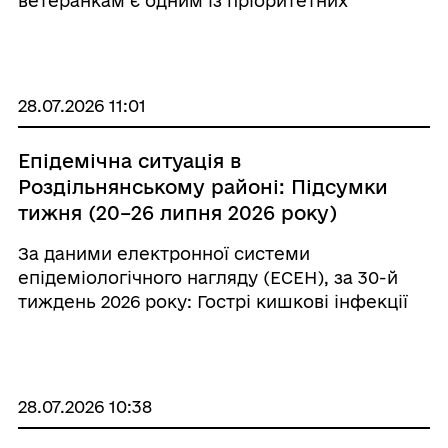
ветеранкам є одним із пріоритетних
напрямів роботи. Для тих, хто через стан
здоров'я або тривале лікування не має
можливості особисто відвідати Центр
надання адміністративних послуг (ЦНА ...
28.07.2026 11:01
Епідемічна ситуація в
Роздільнянському районі: Підсумки
тижня (20–26 липня 2026 року)
За даними електронної системи
епідеміологічного нагляду (ЕСЕН), за 30-й
тиждень 2026 року: Гострі кишкові інфекції
(ГКІ) Захворюваність, порівняно з
попереднім тижнем, зросла у 2,7 рази —
зареєстровано 8 випадків проти 3. Серед
захворілих 6 ...
28.07.2026 10:38