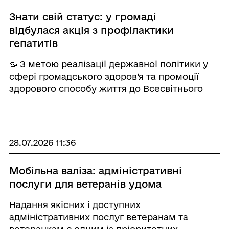
Знати свій статус: у громаді
відбулася акція з профілактики
гепатитів
🦠 З метою реалізації державної політики у
сфері громадського здоров’я та промоції
здорового способу життя до Всесвітнього
дня боротьби з вірусними гепатитами для
населення Роздільнянського району
Роздільнянським РВП ДУ «Одеський ОЦКПХ
МОЗ&raq ...
28.07.2026 11:36
Мобільна валіза: адміністративні
послуги для ветеранів удома
Надання якісних і доступних
адміністративних послуг ветеранам та