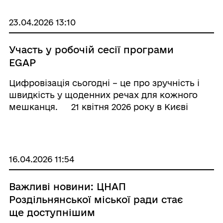
«Мобільний адміністратор» вдається ...
23.04.2026 13:10
Участь у робочій сесії програми
EGAP
Цифровізація сьогодні – це про зручність і
швидкість у щоденних речах для кожного
мешканця. ⠀ 21 квітня 2026 року в Києві
відбулася фасилітована робоча сесія «Нові
цифрові сервіси для громад» у межах
Програми EGAP (Електронне уря ...
16.04.2026 11:54
Важливі новини: ЦНАП
Роздільнянської міської ради стає
ще доступнішим