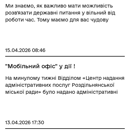
Ми знаємо, як важливо мати можливість
розв'язати державні питання у вільний від
роботи час. Тому маємо для вас чудову
новину! 💫 🗓 Відтепер ми працюємо і в
суботу! Графік роботи у вихідний: з 09:00 до
14:00. Щоб ваш візит був максимально
комфортн ...
15.04.2026 08:46
"Мобільний офіс" у дії !
На минулому тижні Відділом «Центр надання
адміністративних послуг Роздільнянської
міської ради» було надано адміністративні
послуги мешканцям міста Роздільна.
Завдяки ПАРМ «Мобільний адміністратор»
вдається надати послуги наступ ...
13.04.2026 17:30