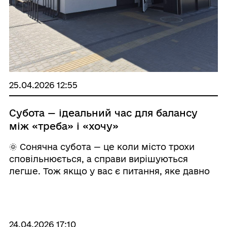
25.04.2026 12:55
Субота — ідеальний час для балансу
між «треба» і «хочу»
🌞 Сонячна субота — це коли місто трохи
сповільнюється, а справи вирішуються
легше. Тож якщо у вас є питання, яке давно
чекало «після роботи», «на наступному
тижні» або «якось потім» — сьогодні саме
той д ...
24.04.2026 17:10