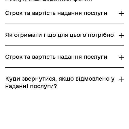
Строк та вартість надання послуги
Інформаційна картка
Технологічна картка
Протягом 24 годин після надходження
Як отримати і що для цього потрібно
документів, крім святкових та вихідних
днів
Де отримати
Строк та вартість надання послуги
Адміністративний збір: Безоплатне надання /
0 UAH /
Районні, районні у місті Києві (у разі
Строк надання: 1 день (робочі)
утворення) та місті Севастополі ради
Районні, районні у містах Києві та
Протягом 24 годин після надходження
Куди звернутися, якщо відмовлено у
Севастополі державні адміністрації
документів, крім святкових та вихідних
наданні послуги?
Виконавчі органи сільських, селищних,
днів
міських рад
Нормативна база
Адміністративний збір: Безоплатне надання /
0 UAH /
Підстави для відмови у наданні послуги:
Хто і як може подати заяву:
Строк надання: 1 день (робочі)
Документи подано особою, яка не має на це
заявник: письмово; поштою
повноважень; у Єдиному державному
Нормативні документи, що регулюють
(рекомендованим листом), особисто
реєстрі юридичних осіб, фізичних осіб –
надання послуги: