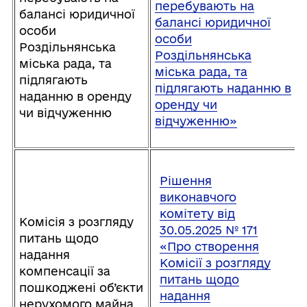
перебувають на
балансі юридичної
балансі юридичної
особи
особи
Роздільнянська
Роздільнянська
міська рада, та
міська рада, та
підлягають
підлягають наданню в
наданню в оренду
оренду чи
чи відчуженню
відчуженню»
Рішення
виконавчого
комітету від
Комісія з розгляду
30.05.2025 № 171
питань щодо
«Про створення
надання
Комісії з розгляду
компенсації за
питань щодо
пошкоджені об’єкти
надання
нерухомого майна