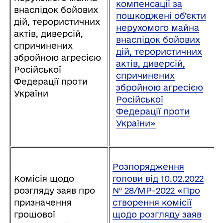
компенсації за
внаслідок бойових
пошкоджені об’єкти
дій, терористичних
нерухомого майна
актів, диверсій,
внаслідок бойових
спричинених
дій, терористичних
збройною агресією
актів, диверсій,
Російської
спричинених
Федерації проти
збройною агресією
України
Російської
Федерації проти
України»
Розпорядження
Комісія щодо
голови від 10.02.2022
розгляду заяв про
№ 28/MP-2022 «Про
призначення
створення комісії
грошової
щодо розгляду заяв