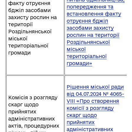
факту отруєння
попередження та
бджіл засобами
встановлення факту
захисту рослин на
отруєння бджіл
території
засобами захисту
Роздільнянської
рослин на території
міської
Роздільнянської
територіальної
міської
громади
територіальної
громади»
Рішення міської ради
від 04.07.2024 № 4065-
Комісія з розгляду
VIIІ «Про створення
скарг щодо
комісії з розгляду
прийнятих
скарг щодо
адміністративних
прийнятих
актів, процедурних
адміністративних