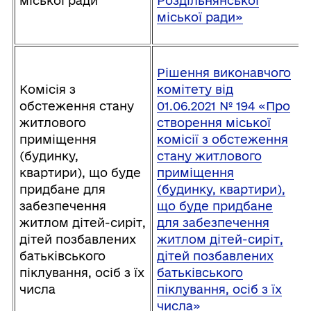
міської ради
Роздільнянської
міської ради»
Рішення виконавчого
Комісія з
комітету від
обстеження стану
01.06.2021 № 194 «Про
житлового
створення міської
приміщення
комісії з обстеження
(будинку,
стану житлового
квартири), що буде
приміщення
придбане для
(будинку, квартири),
забезпечення
що буде придбане
житлом дітей-сиріт,
для забезпечення
дітей позбавлених
житлом дітей-сиріт,
батьківського
дітей позбавлених
піклування, осіб з їх
батьківського
числа
піклування, осіб з їх
числа»