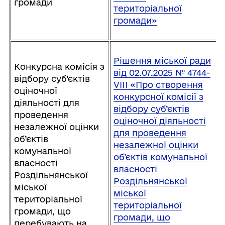
громади
територіальної
громади»
Рішення міської ради
Конкурсна комісія з
від 02.07.2025 № 4744-
відбору суб’єктів
VIIІ «Про створення
оціночної
конкурсної комісії з
діяльності для
відбору суб’єктів
проведення
оціночної діяльності
незалежної оцінки
для проведення
об’єктів
незалежної оцінки
комунальної
об’єктів комунальної
власності
власності
Роздільнянської
Роздільнянської
міської
міської
територіальної
територіальної
громади, що
громади, що
перебувають на