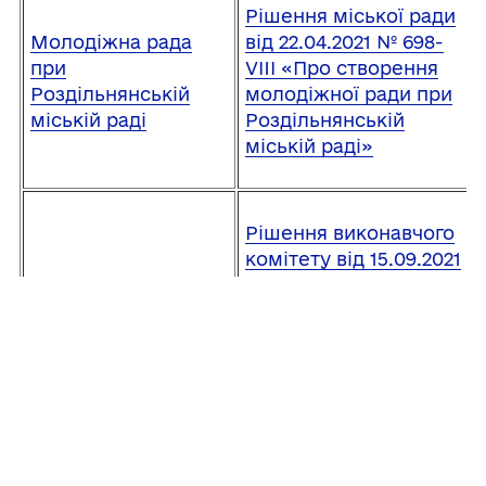
Рішення міської ради
Молодіжна рада
від 22.04.2021 № 698-
при
VIII «Про створення
Роздільнянській
молодіжної ради при
міській раді
Роздільнянській
міській раді»
Рішення виконавчого
комітету від 15.09.2021
№ 318 «Про
створення
Консультативна
Консультативної ради
рада у справах
у справах ветеранів
ветеранів війни,
війни, сімей загиблих
сімей загиблих
(померлих)
(померлих)
захисників України та
захисників України
затвердження