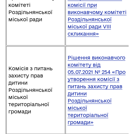
комітеті
комісії при
Роздільнянської
виконавчому комітеті
міської ради
Роздільнянської
міської ради VІІІ
скликання»
Рішення виконавчого
комітету від
Комісія з питань
05.07.2021 № 254 «Про
захисту прав
утворення комісії з
дитини
питань захисту прав
Роздільнянської
дитини
міської
Роздільнянської
територіальної
міської
громади
територіальної
громади»