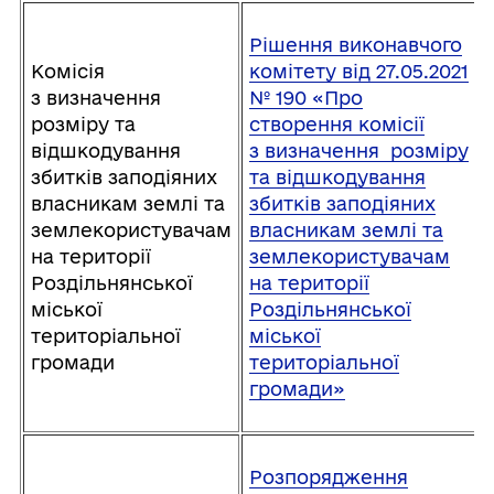
Рішення виконавчого
Комісія
комітету від 27.05.2021
з визначення
№ 190 «Про
розміру та
створення комісії
відшкодування
з визначення розміру
збитків заподіяних
та відшкодування
власникам землі та
збитків заподіяних
землекористувачам
власникам землі та
на території
землекористувачам
Роздільнянської
на території
міської
Роздільнянської
територіальної
міської
громади
територіальної
громади»
Розпорядження