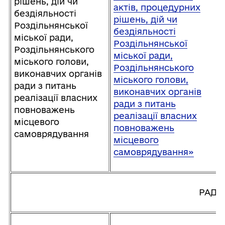
рішень, дій чи
актів, процедурних
бездіяльності
рішень, дій чи
Роздільнянської
бездіяльності
міської ради,
Роздільнянської
Роздільнянського
міської ради,
міського голови,
Роздільнянського
виконавчих органів
міського голови,
ради з питань
виконавчих органів
реалізації власних
ради з питань
повноважень
реалізації власних
місцевого
повноважень
самоврядування
місцевого
самоврядування»
РАДИ