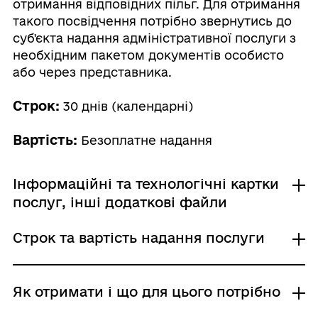
отримання відповідних пільг. Для отримання
такого посвідчення потрібно звернутись до
суб'єкта надання адміністративної послуги з
необхідним пакетом документів особисто
або через представника.
Строк:
30 днів (календарні)
Вартість:
Безоплатне надання
Інформаційні та технологічні картки
послуг, інші додаткові файли
Строк та вартість надання послуги
Інформаційна картка
Технологічна картка
Звичайне надання
Як отримати і що для цього потрібно
Адміністративний збір: Безоплатне надання /