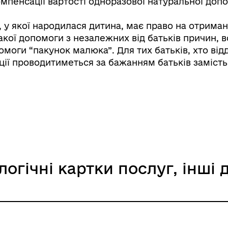
пенсації вартості одноразової натуральної доп
, у якої народилася дитина, має право на отрима
такої допомоги з незалежних від батьків причин,
Книга пам'яті полеглих за
и “пакунок малюка”. Для тих батьків, хто від­дає п
дерна рівність
Україну
ації проводитиметься за бажанням батьків заміст
логічні картки послуг, інші
ормаційна безпека та
Військовослужбовцям,
нічний захист інформації
ветеранам та їхнім родина