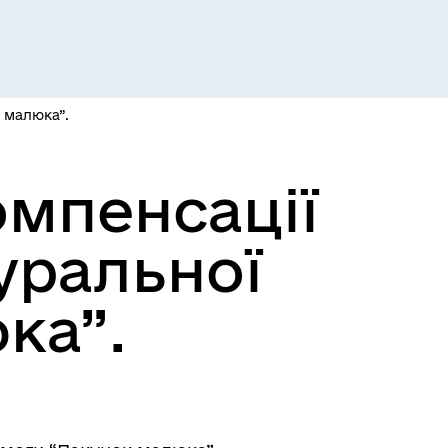
Розклад пасажирських потягів
 малюка”.
омпенсації
уральної
Розклад автобусів Одеса-
Роздільна
ка”.