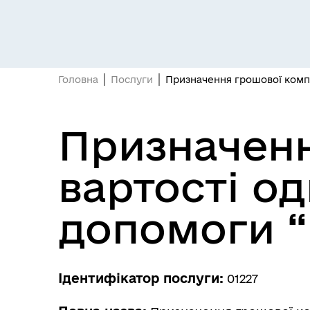
Засідання постійних комісій
Цив
Головна
Послуги
Призначення грошової компе
Призначенн
вартості о
Засідання виконавчого
Рад
комітету
допомоги “
Ідентифікатор послуги:
01227