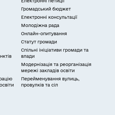
Електронні петиції
ї картки платника податків та
Громадський бюджет
Електронні консультації
Молодіжна рада
х відсутності – патронатні вихователі,
о батьки відмовилися від
Онлайн-опитування
ому центрі) і забезпечують створення
Статут громади
сації необхідно подати документи та/
Спільні ініціативи громади та
кументи та/або відомості можуть бути
нктів
влади
комунікаційними системами та
мості не подаються, а в заяві
Модернізація та реорганізація
их реєстрів і надання грошової
мережі закладів освіти
рацію
Перейменування вулиць,
го фонду України повідомляє заявника,
освіти
провулків та сіл
ів.