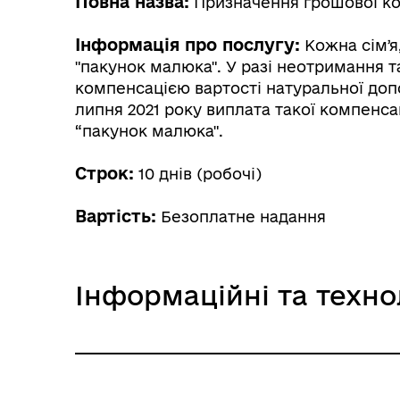
Повна назва:
Призначення грошової ком
Інформація про послугу:
Кожна сімʼя
"пакунок малюка". У разі неотримання 
компенсацією вартості натуральної допомог
Трансляції
Ген
липня 2021 року виплата такої компенс
“пакунок малюка".
Строк:
10 днів (робочі)
Вартість:
Безоплатне надання
Інформаційні та техно
Інф
Графіки прийому громадян
тех
Інформаційна картка