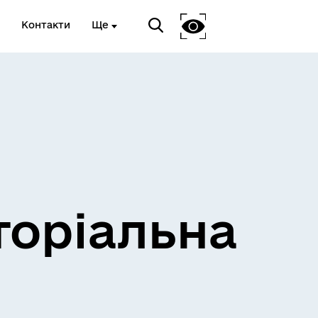
Контакти
Ще
и
Розклад електричок
торіальна