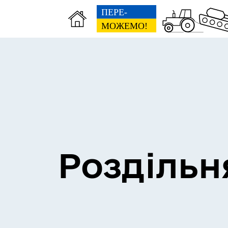
Сесії міської ради
Пун
Роздільн