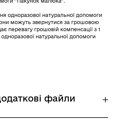
омоги “Пакунок малюка”.
ння одноразової натуральної допомоги
 вони можуть звернутися за грошовою
Розклад автобусів Роздільна-
е­ре­ва­гу гро­шо­вій ком­пенса­ції з 1
Лиманське
ь одноразової натуральної допомоги
 додаткові файли
м