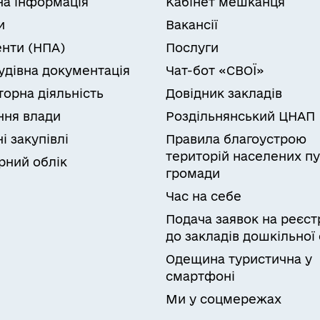
на інформація
Кабінет мешканця
ся від прийняття реєстраційного номера обліково
и
Вакансії
люючому органу і мають відмітку в паспорті).
нти (НПА)
Послуги
удівна документація
Чат-бот «СВОЇ»
луги:Батьки, у яких народилася дитина, а в разі ї
синовлювачі, опікуни новонародженої дитини (якщ
торна діяльність
Довідник закладів
динку (відділенні), перинатальному, неонатальн
ня влади
Роздільнянський ЦНАП
ї виховання.Якщо для отримання грошової компен
і закупівлі
Правила благоустрою
ійно-комунікаційних системах, або якщо такі до
територій населених пу
онної інформаційної взаємодії з інформаційно-
рний облік
громади
нів державної влади, такі документи та/або відо
верифікації особи та отримання даних з відповідн
Час на себе
Подача заявок на реєст
хідні документи та/або відомості, орган Пенсійно
до закладів дошкільної 
ути подані додатково протягом 30 календарних дн
Одещина туристична у
смартфоні
мання результату
рошової компенсації
Ми у соцмережах
омпенсації.