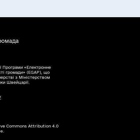
громада
ї Програми «Електронне
сті громади» (EGAP), що
нерстві з Міністерством
мки Швейцарії.
?
ive Commons Attribution 4.0
е.