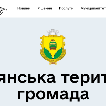
Новини
Рішення
Послуги
Муніципалітет
кти незламності
Пам’яті військових громад
янська тери
громада