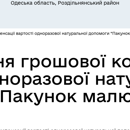
Одеська область, Роздільнянський район
Квитки на потяг для
ільний захист населення
військовослужбовців та їх
сімей
нсації вартості одноразової натуральної допомоги “Пакунок
я грошової к
дноразової нат
а безбар’єрності
Учасникам бойових дій
Пакунок малю