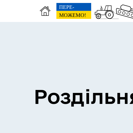
Сесії міської ради
Пун
Роздільн