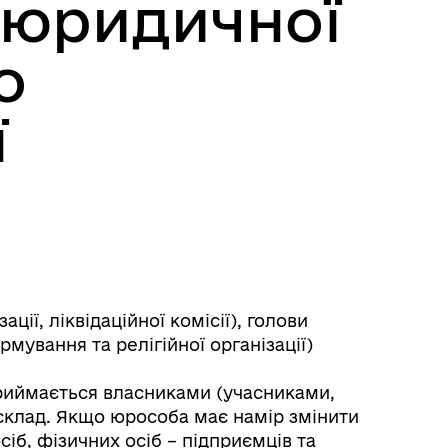
 юридичної
о
ї
Розклад автобусів Роздільна-
Лиманське
ції, ліквідаційної комісії), голови
мування та релігійної організації)
приймається власниками (учасниками,
 склад. Якщо юрособа має намір змінити
іб, фізичних осіб – підприємців та