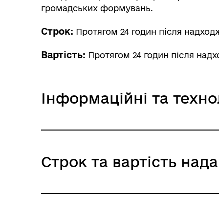
Інф
громадських формувань.
Графіки прийому громадян
тех
Строк:
Протягом 24 годин після надходже
Вартість:
Протягом 24 годин після надх
Інформаційні та техно
Колегіальні органи (ради,
Інформаційна картка
Рад
робочі групи, комісії)
Строк та вартість над
Технологічна картка
Протягом 24 годин після над