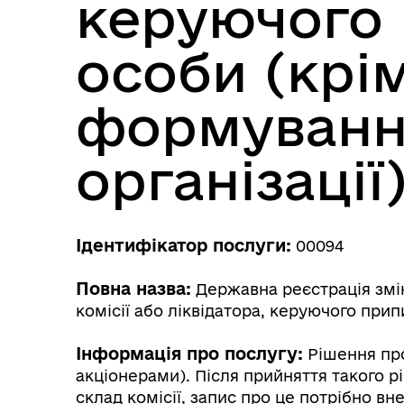
керуючого
особи (крі
формування
організації
Трансляції
Ген
Ідентифікатор послуги:
00094
Повна назва:
Державна реєстрація зміни 
комісії або ліквідатора, керуючого при
Інформація про послугу:
Рішення про
акціонерами). Після прийняття такого р
склад комісії, запис про це потрібно в