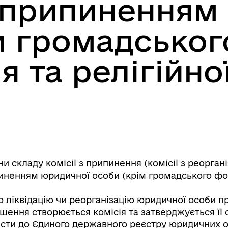
 припиненням
м громадськог
 та релігійно
)
Книга пам'яті полеглих за
дерна рівність
Україну
складу комісії з припинення (комісії з реорганіза
пиненням юридичної особи (крім громадського фор
 ліквідацію чи реорганізацію юридичної особи 
ішення створюється комісія та затверджується її
нести до Єдиного державного реєстру юридичних ос