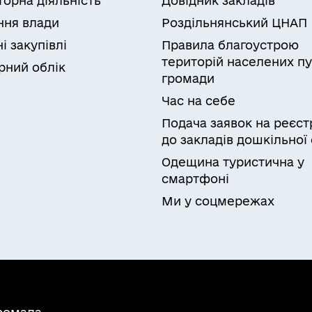
торна діяльність
Довідник закладів
ня влади
Роздільнянський ЦНАП
і закупівлі
Правила благоустрою
територій населених пу
рний облік
громади
Час на себе
Подача заявок на реєст
до закладів дошкільної 
Одещина туристична у
смартфоні
Ми у соцмережах