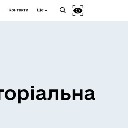
Контакти
Ще
и
Розклад електричок
торіальна