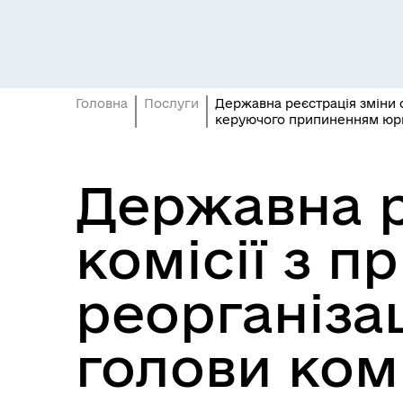
Засідання постійних комісій
Цив
Головна
Послуги
Державна реєстрація зміни скл
керуючого припиненням юрид
Державна р
комісії з п
реорганізаці
Засідання виконавчого
Рад
комітету
голови комі