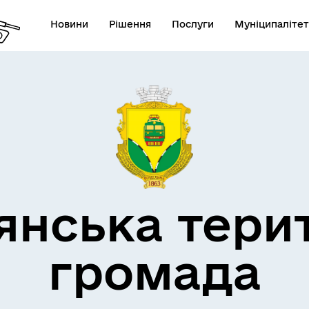
Новини
Рішення
Послуги
Муніципалітет
кти незламності
Пам’яті військових громад
янська тери
громада