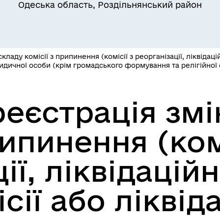
Одеська область, Роздільнянський район
Квитки на потяг для
ільний захист населення
військовослужбовців та їх
сімей
аду комісії з припинення (комісії з реорганізації, ліквідаційн
ичної особи (крім громадського формування та релігійної о
еєстрація змі
рипинення (ком
ї, ліквідаційно
а безбар’єрності
Учасникам бойових дій
сії або ліквід