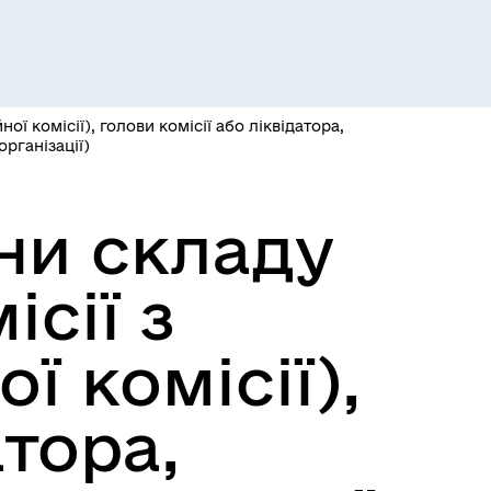
Розклад пасажирських потягів
ої комісії), голови комісії або ліквідатора,
рганізації)
ни складу
ісії з
ї комісії),
Розклад автобусів Одеса-
Роздільна
атора,