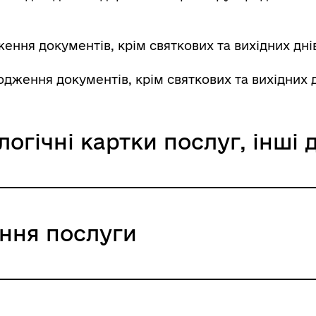
ормаційна безпека та
Військовослужбовцям,
нічний захист інформації
ветеранам та їхнім родина
ння документів, крім святкових та вихідних днів:
одження документів, крім святкових та вихідних 
логічні картки послуг, інші
іаційний фон
Електронна черга в ТЦК
ання послуги
ходження документів, крім святкови