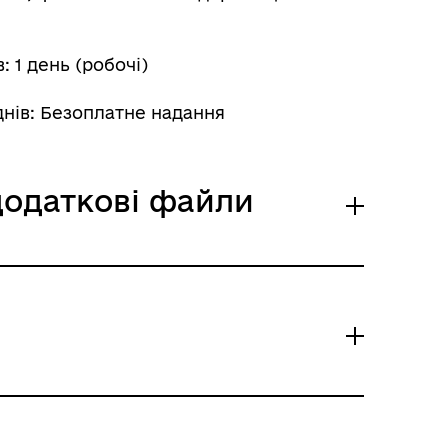
м
 1 день (робочі)
днів: Безоплатне надання
 додаткові файли
х та вихідних днів