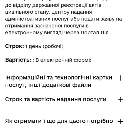
до відділу державної реєстрації актів
цивільного стану, центру надання
адміністративних послуг або подати заяву на
отримання зазначеної послуги в
електронному вигляді через Портал Дія.
Строк:
1 день (робочі)
Вартість:
; В електронній формі:
Інформаційні та технологічні картки
послуг, інші додаткові файли
Строк та вартість надання послуги
Інформаційна картка
Технологічна картка
Звичайне надання
Як отримати і що для цього потрібно
Адміністративний збір: Сплачується