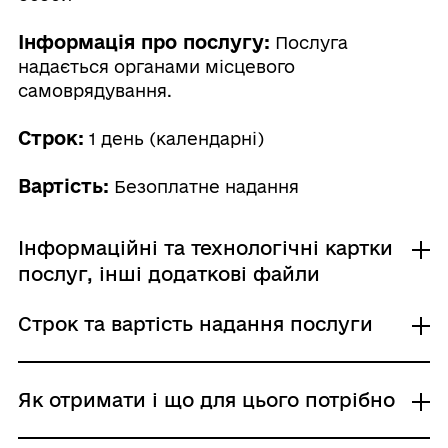
Інформація про послугу:
Послуга
надається органами місцевого
самоврядування.
Строк:
1 день (календарні)
Вартість:
Безоплатне надання
Інформаційні та технологічні картки
послуг, інші додаткові файли
Строк та вартість надання послуги
Інформаційна картка
Технологічна картка
Звичайне надання
Як отримати і що для цього потрібно
Адміністративний збір: Безоплатне надання /