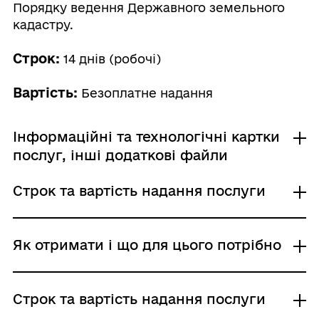
Порядку ведення Державного земельного
кадастру.
Строк:
14 днів (робочі)
Вартість:
Безоплатне надання
Інформаційні та технологічні картки
послуг, інші додаткові файли
Строк та вартість надання послуги
Інформаційна картка
Звичайне надання
Як отримати і що для цього потрібно
Адміністративний збір: Безоплатне надання /
0 UAH /
Строк надання: 14 днів (робочі)
Де отримати
Строк та вартість надання послуги
Територіальні органи Державної служби з