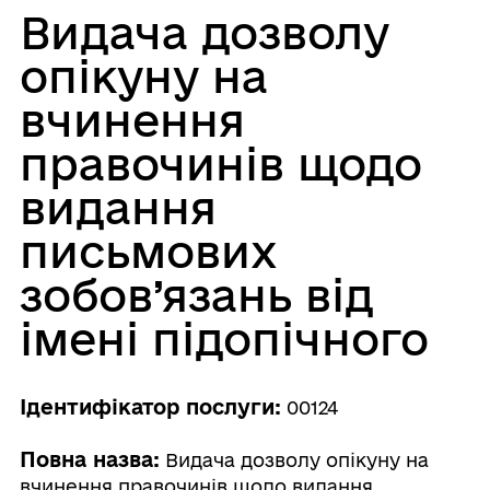
Видача дозволу
опікуну на
вчинення
правочинів щодо
видання
письмових
зобов’язань від
імені підопічного
Ідентифікатор послуги:
00124
Повна назва:
Видача дозволу опікуну на
вчинення правочинів щодо видання