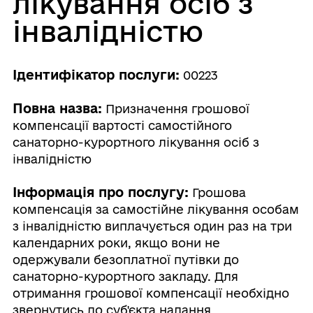
лікування осіб з
інвалідністю
Ідентифікатор послуги:
00223
Повна назва:
Призначення грошової
компенсації вартості самостійного
санаторно-курортного лікування осіб з
інвалідністю
Інформація про послугу:
Грошова
компенсація за самостійне лікування особам
з інвалідністю виплачується один раз на три
календарних роки, якщо вони не
одержували безоплатної путівки до
санаторно-курортного закладу. Для
отримання грошової компенсації необхідно
звернутись до суб'єкта надання