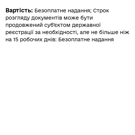
Вартість:
Безоплатне надання; Строк
розгляду документів може бути
продовжений суб’єктом державної
реєстрації за необхідності, але не більше ніж
на 15 робочих днів: Безоплатне надання
Інформаційні та технологічні картки
послуг, інші додаткові файли
Строк та вартість надання послуги
Інформаційна картка
Технологічна картка
Звичайне надання
Як отримати і що для цього потрібно
Адміністративний збір: Безоплатне надання /
0 UAH /
Строк надання: 15 днів (робочі)
Де отримати
Строк та вартість надання послуги
Строк розгляду документів може бути
Територіальні органи Міністерства юстиції