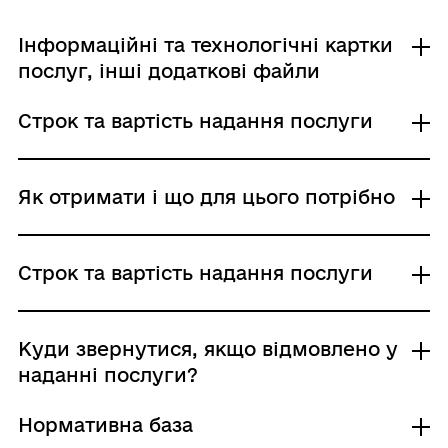
Інформаційні та технологічні картки
послуг, інші додаткові файли
Строк та вартість надання послуги
Інформаційна картка
Звичайне надання
Як отримати і що для цього потрібно
Адміністративний збір: Безоплатне надання /
0 UAH /
Строк надання: 15 днів (календарні)
Де отримати
Строк та вартість надання послуги
Державна служба України з питань праці
Центр надання адміністративних послуг
Звичайне надання
Куди звернутися, якщо відмовлено у
Хто і як може подати заяву:
Адміністративний збір: Безоплатне надання /
наданні послуги?
заявник: письмово; поштою
0 UAH /
(рекомендованим листом), особисто
Строк надання: 15 днів (календарні)
Нормативна база
представник заявника: письмово; поштою