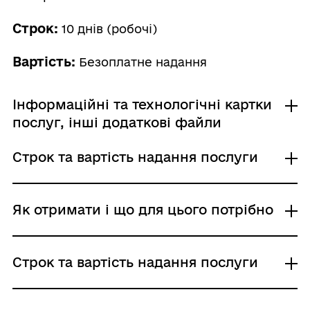
Строк:
10 днів (робочі)
Вартість:
Безоплатне надання
Інформаційні та технологічні картки
послуг, інші додаткові файли
Строк та вартість надання послуги
Інформаційна картка
Технологічна картка
Звичайне надання
Як отримати і що для цього потрібно
Адміністративний збір: Безоплатне надання /
0 UAH /
Строк надання: 10 днів (робочі)
Де отримати
Строк та вартість надання послуги
Центр надання адміністративних послуг
Міжрегіональні територіальні органи