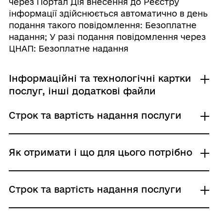
через Портал Дія внесення до Реєстру
інформації здійснюється автоматично в день
подання такого повідомлення: Безоплатне
надання; У разі подання повідомлення через
ЦНАП: Безоплатне надання
Інформаційні та технологічні картки
послуг, інші додаткові файли
Строк та вартість надання послуги
Інформаційна картка
Технологічна картка
У разі подання повідомлення через
Як отримати і що для цього потрібно
Портал Дія внесення до Реєстру
інформації здійснюється автоматично в
Де отримати
Строк та вартість надання послуги
день подання такого повідомлення
Центр надання адміністративних послуг
Адміністративний збір: Безоплатне надання /
Державна інспекція архітектури та
0 UAH /