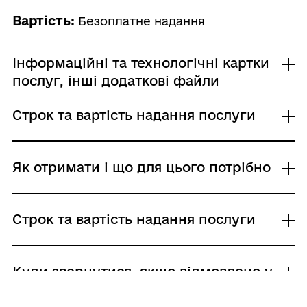
Вартість:
Безоплатне надання
Інформаційні та технологічні картки
послуг, інші додаткові файли
Строк та вартість надання послуги
Інформаційна картка
Технологічна картка
Звичайне надання
Як отримати і що для цього потрібно
Адміністративний збір: Безоплатне надання /
0 UAH /
Строк надання: 3 дні (календарні)
Де отримати
Строк та вартість надання послуги
Центр надання адміністративних послуг
відповідно до місця проживання
Державна інспекція архітектури та
Звичайне надання
Куди звернутися, якщо відмовлено у
містобудування України
Адміністративний збір: Безоплатне надання /
наданні послуги?
0 UAH /