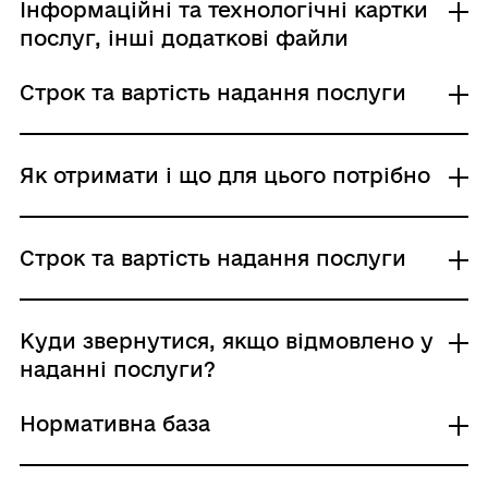
Інформаційні та технологічні картки
послуг, інші додаткові файли
Строк та вартість надання послуги
Інформаційна картка
Звичайне надання
Як отримати і що для цього потрібно
Адміністративний збір: Безоплатне надання /
0 UAH /
Строк надання: 10 днів (робочі)
Де отримати
Строк та вартість надання послуги
Національна поліція України
Хто і як може подати заяву:
Звичайне надання
Куди звернутися, якщо відмовлено у
заявник: письмово; поштою
Адміністративний збір: Безоплатне надання /
наданні послуги?
(рекомендованим листом), особисто
0 UAH /
представник заявника: письмово; поштою
Строк надання: 10 днів (робочі)
Нормативна база
(рекомендованим листом), особисто
Підстави для відмови у наданні послуги:
Подання документів, що містять
Хто може звернутися: фізична особа,