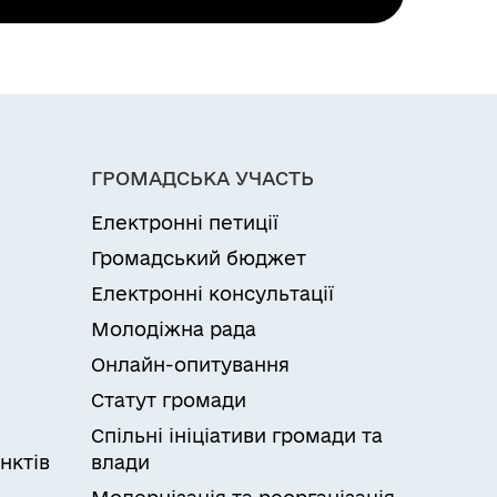
ідчужується та / або придбавається
якої обмежена
годи особі, дієздатність якої обмежена,
ГРОМАДСЬКА УЧАСТЬ
документи, необхідні для отримання
Електронні петиції
рмі до центру надання
іністрації, виконавчого органу
Громадський бюджет
 надіслані суб’єкту надання
Електронні консультації
ортал електронних послуг (у разі
Молодіжна рада
ачений в описі вхідного пакета
зв’язку).Відмова у наданні
Онлайн-опитування
ство, з мотивацією відмови та
Статут громади
Спільні ініціативи громади та
нктів
влади