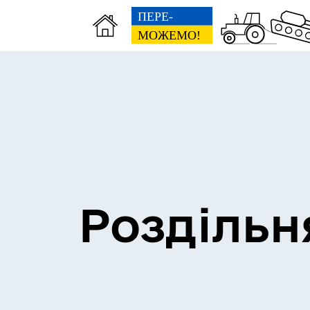
Сесії міської ради
Пун
Роздільн