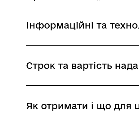
Інформаційні та техно
Інформаційна картка
Строк та вартість над
Технологічна картка
Колегіальні органи (ради,
Рад
робочі групи, комісії)
Звичайне надання
Як отримати і що для 
Адміністративний збір: Безоплатне нада
Строк надання: 30 днів (календарні)
Де отримати