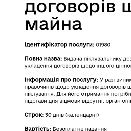
договорів 
майна
Ідентифікатор послуги:
01980
Трансляції
Ген
Повна назва:
Видача піклувальнику доз
укладення договорів щодо іншого цінно
Інформація про послугу:
У разі вини
правочинів щодо укладення договорів щ
піклування. Для його отримання потрібн
підстави для відмови відсутні, орган опі
Строк:
30 днів (календарні)
Інф
Графіки прийому громадян
Вартість:
тех
Безоплатне надання