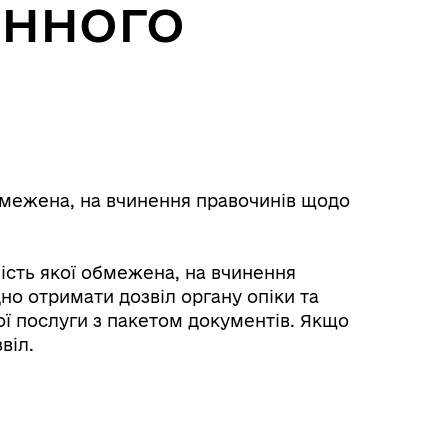
інного
Розклад автобусів Роздільна-
Лиманське
обмежена, на вчинення правочинів щодо
ність якої обмежена, на вчинення
но отримати дозвіл органу опіки та
ої послуги з пакетом документів. Якщо
віл.
м