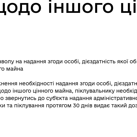
щодо іншого ц
Книга пам'яті полеглих за
дерна рівність
Україну
волу на надання згоди особі, дієздатність якої 
го майна
кнення необхідності надання згоди особі, дієздат
одо іншого цінного майна, піклувальнику необхід
о звернутись до суб'єкта надання адміністративн
ки та піклування протягом 30 днів видає такий доз
ормаційна безпека та
Військовослужбовцям,
нічний захист інформації
ветеранам та їхнім родина