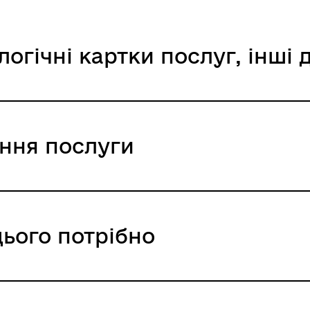
логічні картки послуг, інші
ання послуги
іаційний фон
Електронна черга в ТЦК
цього потрібно
ння / 0 UAH /