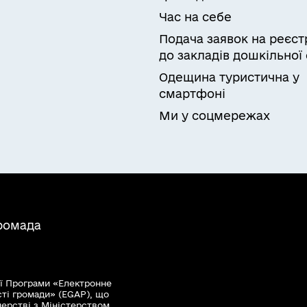
олу
Час на себе
Подача заявок на реєст
до закладів дошкільної 
Одещина туристична у
смартфоні
Ми у соцмережах
громада
ї Програми «Електронне
сті громади» (EGAP), що
нерстві з Міністерством