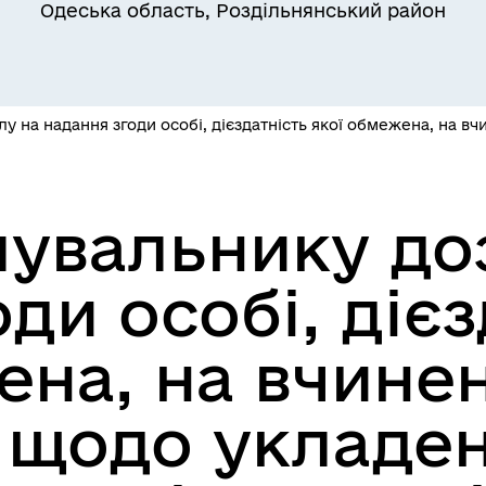
Одеська область, Роздільнянський район
Квитки на потяг для
ільний захист населення
військовослужбовців та їх
сімей
у на надання згоди особі, дієздатність якої обмежена, на в
лувальнику до
ди особі, дієз
ена, на вчине
а безбар’єрності
Учасникам бойових дій
 щодо укладе