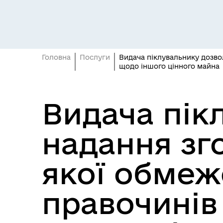
Засідання постійних комісій
Цив
Головна
Послуги
Видача піклувальнику дозвол
щодо іншого цінного майна
Видача пік
надання зго
Засідання виконавчого
якої обмеж
Рад
комітету
правочинів