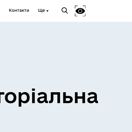
Контакти
Ще
и
Розклад електричок
торіальна