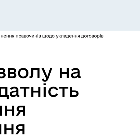
Розклад пасажирських потягів
чинення правочинів щодо укладення договорів
зволу на
датність
Розклад автобусів Одеса-
ння
Роздільна
ння