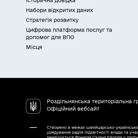
Історична довідка
Відмова у видачі піклувальнику дозв
Набори відкритих даних
Стратегія розвитку
Цифрова платформа послуг та
допомог для ВПО
Місця
Роздільнянська територіальна 
Офіційний вебсайт
Створено в межах швейцарсько-українсько
урядування задля підзвітності влади та уча
реалізується Фондом Східна Європа у парт