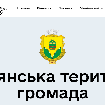
Новини
Рішення
Послуги
Муніципалітет
кти незламності
Пам’яті військових громад
янська тери
громада