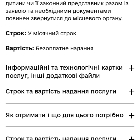
дитини чи її законний представник разом із
заявою та необхідними документами
повинен звернутися до місцевого органу.
Строк:
У місячний строк
Вартість:
Безоплатне надання
Інформаційні та технологічні картки
послуг, інші додаткові файли
Строк та вартість надання послуги
Технологічна картка
Інформаційна картка
Звичайне надання
Як отримати і що для цього потрібно
Адміністративний збір: Безоплатне надання /
0 UAH /
Строк надання: У місячний строк
Де отримати
Строк та вартість надання послуги