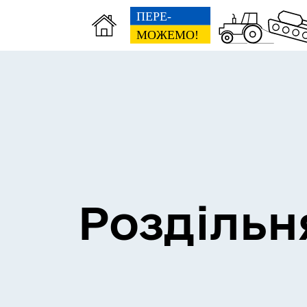
Сесії міської ради
Пун
Роздільн