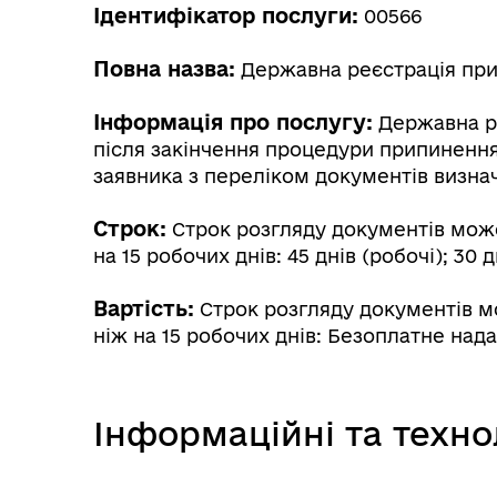
Ідентифікатор послуги:
00566
Повна назва:
Державна реєстрація припи
Інформація про послугу:
Державна ре
Трансляції
Ген
після закінчення процедури припинення
заявника з переліком документів визн
Строк:
Строк розгляду документів може
на 15 робочих днів: 45 днів (робочі); 30 д
Вартість:
Строк розгляду документів мо
ніж на 15 робочих днів: Безоплатне над
Інф
Графіки прийому громадян
Інформаційні та техно
тех