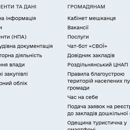
на це повноважень
підпункт 7 пункту 1
 у державній реєстрації із зазначенням виключно
ЕНТИ ТА ДАНІ
ГРОМАДЯНАМ
 у заяві про державну реєстрацію, відомостям, 
 затвердження Порядку функціонування порталу е
що містяться в Єдиному державному реєстрі юрид
ьких формувань, що не мають статусу юридичної о
на інформація
Кабінет мешканця
 чи інших інформаційних системах, використанн
и
Вакансії
сіб, фізичних осіб – підприємців та громадськи
 у документах, поданих для державної реєстрації
нти (НПА)
Послуги
зичних осіб – підприємців та громадських форму
удівна документація
Чат-бот «СВОЇ»
 України «Про державну реєстрацію юридичних ос
торна діяльність
Довідник закладів
кта державної реєстрації.
ня влади
Роздільнянський ЦНАП
едставник оскаржувача
і закупівлі
Правила благоустрою
територій населених пу
рний облік
громади
Час на себе
Подача заявок на реєст
до закладів дошкільної 
Одещина туристична у
смартфоні