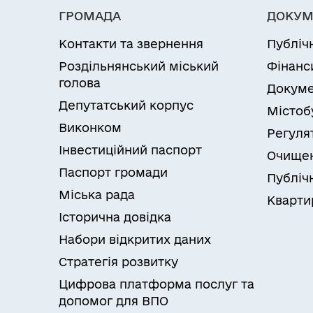
Документи подано особою, яка не має 
підприємців та громадських формувань" 
Рішення та повідомлення про відмову
ГРОМАДА
ДОКУМ
Невідповідність відомостей, зазначених
Наказ ЦОВВ від 23.03.2016 №784/5 "Про
державної реєстрації, або відомостям, 
фізичних осіб – підприємців та громадс
Контакти та звернення
Публіч
підприємців та громадських формувань
Роздільнянський міський
Фінанс
«Про державну реєстрацію юридичних о
голова
Невідповідність відомостей, зазначених
Докуме
державному реєстрі юридичних осіб, фі
Депутатський корпус
Містоб
використання яких передбачено Законом
Виконком
Регуля
громадських формувань»
Інвестиційний паспорт
Документи подані до неналежного суб’є
Очищен
Скаргу може подавати: оскаржувач, пр
Паспорт громади
Публічн
Міська рада
Кварти
Історична довідка
Набори відкритих даних
Стратегія розвитку
Цифрова платформа послуг та
допомог для ВПО