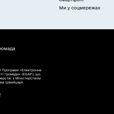
Ми у соцмережах
громада
ї Програми «Електронне
сті громади» (EGAP), що
нерстві з Міністерством
мки Швейцарії.
?