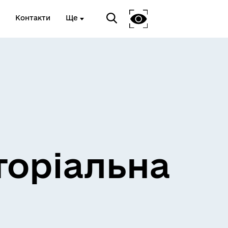
Контакти
Ще
и
Розклад електричок
торіальна