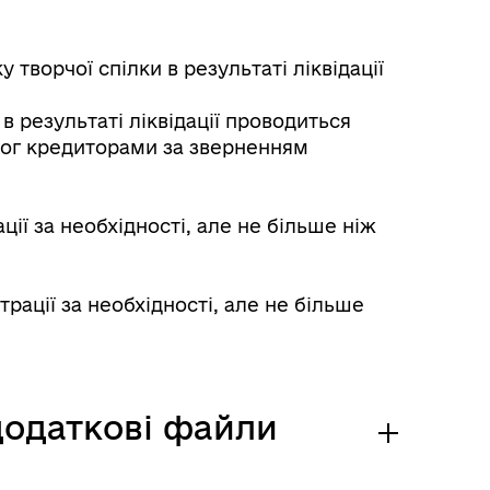
творчої спілки в результаті ліквідації
Розклад автобусів Роздільна-
в результаті ліквідації проводиться
Лиманське
мог кредиторами за зверненням
ї за необхідності, але не більше ніж
ації за необхідності, але не більше
 додаткові файли
м