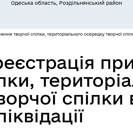
Одеська область, Роздільнянський район
Квитки на потяг для
ільний захист населення
військовослужбовців та їх
сімей
ння творчої спілки, територіального осередку творчої спілки
еєстрація пр
ілки, територі
а безбар’єрності
Учасникам бойових дій
ворчої спілки 
ліквідації