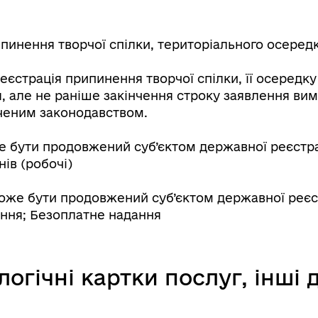
нення творчої спілки, територіального осередку 
Книга пам'яті полеглих за
єстрація припинення творчої спілки, її осередку 
дерна рівність
Україну
, але не раніше закінчення строку заявлення ви
аченим законодавством.
 бути продовжений суб’єктом державної реєстраці
нів (робочі)
же бути продовжений суб’єктом державної реєстр
ання; Безоплатне надання
ормаційна безпека та
Військовослужбовцям,
логічні картки послуг, інші
нічний захист інформації
ветеранам та їхнім родина