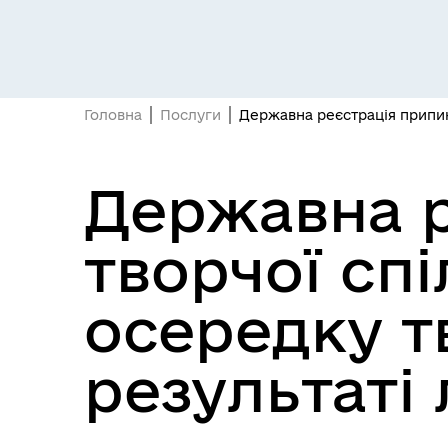
Засідання постійних комісій
Цив
Головна
Послуги
Державна реєстрація припине
Державна р
творчої сп
Засідання виконавчого
Рад
осередку т
комітету
результаті 