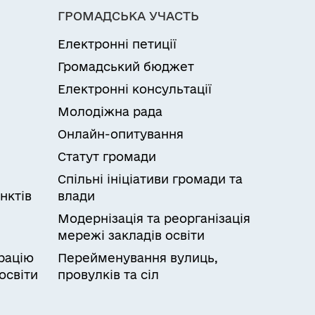
го переліку підстав для відмови.
ГРОМАДСЬКА УЧАСТЬ
зазначеним у документах, поданих для
лектронних сервісів юридичних осіб,
ичних осіб, фізичних осіб –
соби" розділ ІІ
Електронні петиції
я яких передбачено Законом України
Громадський бюджет
х формувань»
, відомостям, що містяться в Єдиному
Електронні консультації
вань чи інших інформаційних системах,
Молодіжна рада
іб, фізичних осіб – підприємців та
Онлайн-опитування
Статут громади
Спільні ініціативи громади та
нктів
влади
Модернізація та реорганізація
мережі закладів освіти
рацію
Перейменування вулиць,
освіти
провулків та сіл