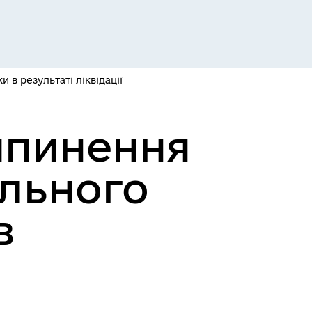
Розклад пасажирських потягів
 в результаті ліквідації
ипинення
ального
Розклад автобусів Одеса-
в
Роздільна