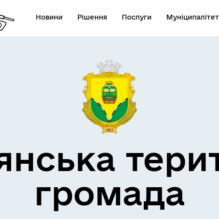
Новини
Рішення
Послуги
Муніципалітет
кти незламності
Пам’яті військових громад
янська тери
громада