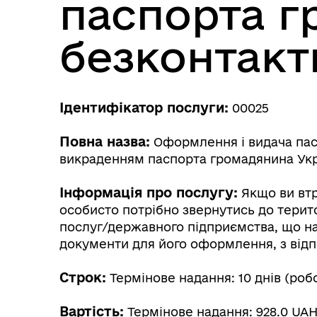
паспорта г
безконтакт
Ідентифікатор послуги:
00025
Трансляції
Ген
Повна назва:
Оформлення і видача пасп
викраденням паспорта громадянина Укр
Інформація про послугу:
Якщо ви втр
особисто потрібно звернутись до терит
послуг/державного підприємства, що на
документи для його оформлення, з відп
Строк:
Термінове надання: 10 днів (робоч
Інф
Графіки прийому громадян
Вартість:
тех
Термінове надання: 928.0 UAH