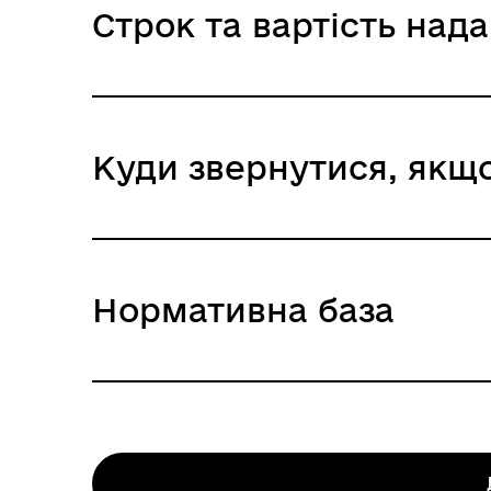
Строк та вартість над
Територіальні органи Державної міграц
Державне підприємство "Документ"
Центр надання адміністративних послуг
Хто і як може подати заяву:
Термінове надання
представник заявника: письмово; особи
Куди звернутися, якщо
Адміністративний збір: 928.0 UAH / 928 U
заявник: письмово; особисто
Строк надання: 10 днів (робочі)
Звичайне надання
Хто може звернутися: фізич
Адміністративний збір: 558.0 UAH / 558 
Документи, що необхідно на
Строк надання: 20 днів (робочі)
Підстави для відмови у наданні послуги:
Заява- анкета.
Нормативна база
Дані, отримані з баз даних Реєстру, к
Витяг з Єдиного реєстру досудових розс
За видачею паспорта звернувся законн
Довідка про присвоєння реєстраційного
паспорта
платників податків (РНОКПП) або повідом
Особа подала не в повному обсязі доку
відмовилися від прийняття зазначеного
Особа не є громадянином України
Нормативні документи, що регулюють н
Довідка про реєстрацію місця проживанн
Невідповідність поданих документів ви
Закон України "Про свободу пересування 
Свідоцтва про народження дітей (за ная
Особа вже отримала паспорт (у тому чис
Закон України "Про громадянство України
Довідка про взяття на облік внутрішнь
Скаргу може подавати: оскаржувач, пр