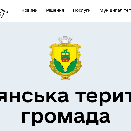
Новини
Рішення
Послуги
Муніципалітет
кти незламності
Пам’яті військових громад
янська тери
громада