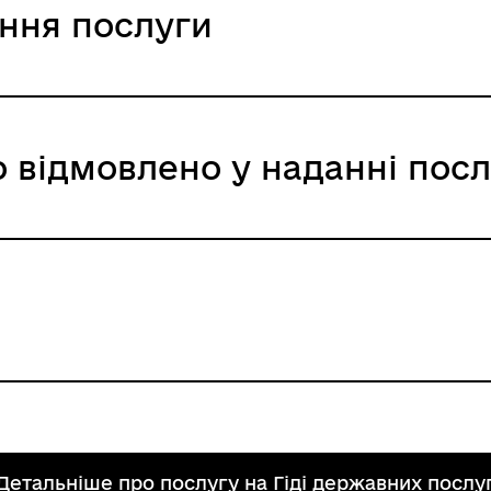
ання послуги
ійної служби України
сто
 відмовлено у наданні пос
AH /
на особа
UAH /
дати для отримання послуги
артотек, не підтверджують надану заявником інфо
лідувань (у разі викрадення паспорта).
ий представник, який не має документально під
 номера облікової картки платника податків з Де
лення про відмову від його прийняття (для осіб, 
менти та інформацію, необхідні для оформлення і
 номера).
адання послуги:
я особи або довідка про зняте місце проживання
могам законодавства
та вільний вибір місця проживання в Україні" ст. 
вності).
лі паспорт зразка 1994 року), який є дійсним на
" ст. 5
Детальніше про послугу на Гіді державних послу
о переміщеної особи (для внутрішньо переміщеної
едставник оскаржувача