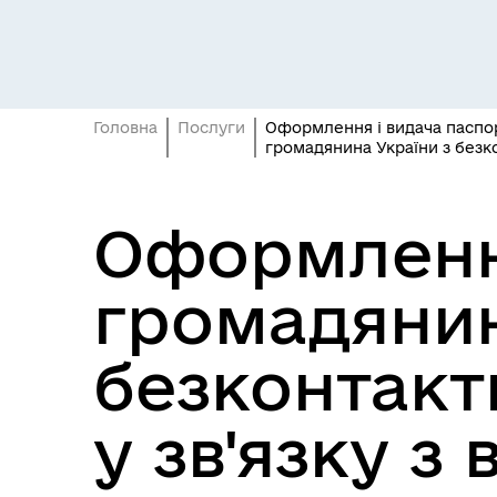
Засідання постійних комісій
Цив
Головна
Послуги
Оформлення і видача паспор
громадянина України з без
Оформлення
громадянин
Засідання виконавчого
безконтакт
Рад
комітету
у зв'язку з