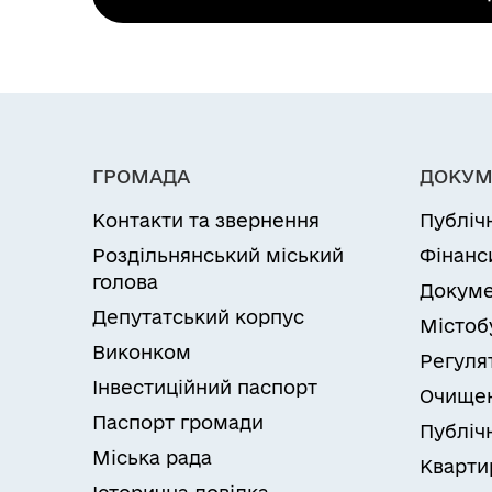
Закон України "Про Єдиний державний 
Документ, що підтверджує реєстрацію/р
посвідчують особу чи її спеціальний стат
Документи, що підтверджують сплату а
Постанова КМУ від 24.12.2019 №1113 "
Документи, що підтверджують зміну пріз
оплати адміністративних та інших посл
Одна фотокартка розміром 10 х 15 сант
Постанова КМУ від 26.11.2014 №669 "Пр
застосуванням засобів Реєстру (для осо
реєстру та знищення відцифрованих від
Письмова заява (довільної форми) (у ра
Постанова КМУ від 07.02.2022 №265 "Пр
ГРОМАДА
ДОКУМ
написання у раніше виданих на ім’я осо
реєстрації інформації до Єдиного держ
Документ, що підтверджує повноваженн
Постанова КМУ від 02.11.2016 №770 "Деяк
Контакти та звернення
Публіч
виконання покарань або закладу МОЗ за
Постанова КМУ від 25.03.2015 №302 "Про
Роздільнянський міський
Фінанс
Посвідчення про взяття на облік бездом
пересилання, вилучення, повернення дер
голова
Докуме
Умови і випадки надання
Депутатський корпус
Містоб
Громадянин України з метою подання до
Виконком
паспорта (у формі картки) особисто зв
Регуля
територіального підрозділу ДМС;-цент
Інвестиційний паспорт
Очищен
управління ДМС, або його відокремлено
Паспорт громади
Публічн
державного демографічного Реєстру.До 
Міська рада
розірвання шлюбу, - свідоцтво про шлю
Кварти