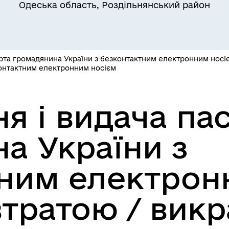
Одеська область, Роздільнянський район
Квитки на потяг для
ільний захист населення
військовослужбовців та їх
сімей
та громадянина України з безконтактним електронним носієм
контактним електронним носієм
 і видача па
а України з
ним електрон
а безбар’єрності
Учасникам бойових дій
 втратою / ви