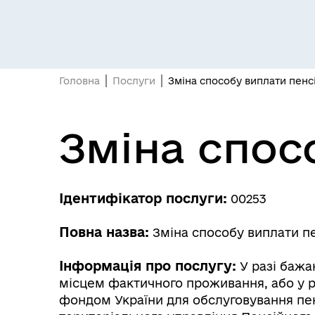
Засідання постійних комісій
Цив
Головна
Послуги
Зміна способу виплати пенсі
Зміна спос
Ідентифікатор послуги:
Засідання виконавчого
00253
Рад
комітету
Повна назва:
Зміна способу виплати пе
Інформація про послугу:
У разі бажа
місцем фактичного проживання, або у ра
фондом України для обслуговування пен