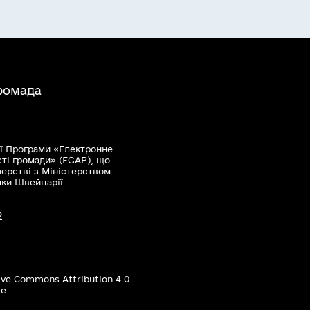
громада
ї Програми «Електронне
сті громади» (EGAP), що
нерстві з Міністерством
мки Швейцарії.
?
ive Commons Attribution 4.0
е.