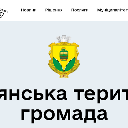
Новини
Рішення
Послуги
Муніципалітет
кти незламності
Пам’яті військових громад
янська тери
громада