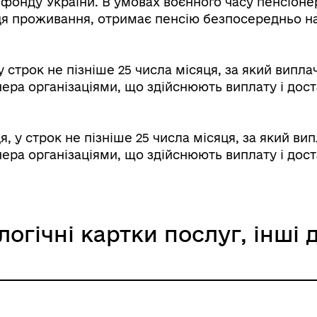
 фонду України. В умовах воєнного часу пенсіоне
я проживання, отримає пенсію безпосередньо на 
Книга пам'яті полеглих за
строк не пізніше 25 числа місяця, за який виплач
дерна рівність
Україну
а організаціями, що здійснюють виплату і доста
 у строк не пізніше 25 числа місяця, за який вип
а організаціями, що здійснюють виплату і доста
логічні картки послуг, інші
ормаційна безпека та
Військовослужбовцям,
нічний захист інформації
ветеранам та їхнім родина