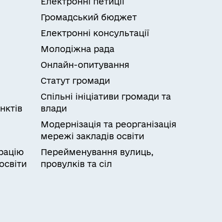
Електронні петиції
ьної системи пенсійного страхування;–
мають право на отримання пенсійних
Громадський бюджет
ахування нарівні з громадянами України
Електронні консультації
дними договорами, згода на
Молодіжна рада
бо недієздатна особа, цивільна
дставники закладу, який здійснює опіку
Онлайн-опитування
бу та підтверджують її статус
Статут громади
повноважені банки не можуть виплатити
Спільні ініціативи громади та
банку. Пенсіонер, що звернувся до
нктів
влади
 безпосередньо на картку без
переднього місяця.
Модернізація та реорганізація
мережі закладів освіти
рацію
Перейменування вулиць,
фактичного проживання
освіти
провулків та сіл