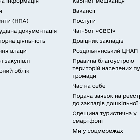
на інформація
Кабінет мешканця
норазової виплати за рахунок коштів накопичувал
і перебувають в Україні на законних підставах, 
и
Вакансії
загальнообов’язкового державного пенсійного стр
нти (НПА)
Послуги
 цим Законом, якщо інше не передбачено міжнаро
удівна документація
Чат-бот «СВОЇ»
Радою України.Якщо пенсіонером є неповнолітня а
едставники (батьки, опікуни), піклувальники, пре
торна діяльність
Довідник закладів
адянина України;2. документи, що посвідчують осо
ня влади
Роздільнянський ЦНАП
вності).В умовах воєнного часу в Україні якщо у
і закупівлі
Правила благоустрою
ередньо на картку без відкриття рахунку в Ощад
територій населених пу
ни фактичного місця проживання, отримає пенсію
рний облік
громади
 виплачується в розмірах не менших, ніж були по
Час на себе
мання результату
Подача заявок на реєст
повноважені банківські установи або за місцем 
до закладів дошкільної 
Одещина туристична у
смартфоні
Ми у соцмережах