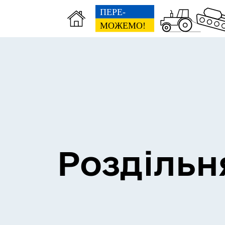
Сесії міської ради
Пун
Роздільн