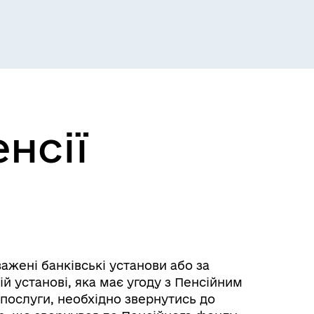
Розклад пасажирських потягів
нсії
Розклад автобусів Одеса-
Роздільна
жені банківські установи або за
й установі, яка має угоду з Пенсійним
послуги, необхідно звернутись до