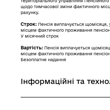
територіального управління Пенсійного
щодо тимчасової зміни фактичного місц
рахунку.
Строк:
Пенсія виплачується щомісяця, у 
Трансляції
Ген
місцем фактичного проживання пенсіонер
У місячний строк
Вартість:
Пенсія виплачується щомісяця,
місцем фактичного проживання пенсіонер
Безоплатне надання
Інформаційні та техно
Інф
Графіки прийому громадян
тех
Інформаційна картка