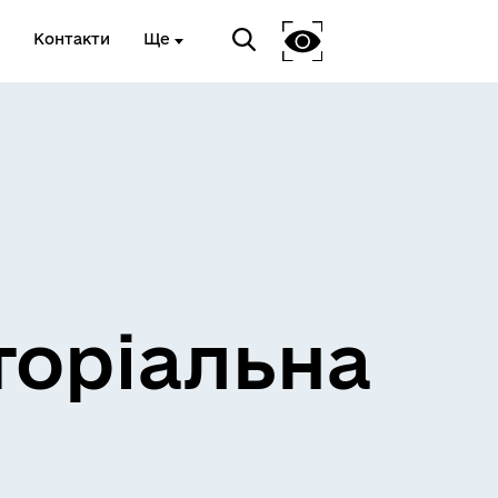
Контакти
Ще
и
Розклад електричок
торіальна