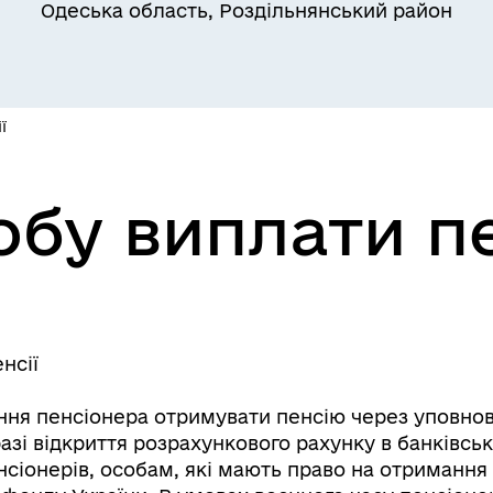
Одеська область, Роздільнянський район
Квитки на потяг для
ільний захист населення
військовослужбовців та їх
сімей
ї
обу виплати пе
а безбар’єрності
Учасникам бойових дій
нсії
ння пенсіонера отримувати пенсію через уповнова
зі відкриття розрахункового рахунку в банківські
сіонерів, особам, які мають право на отримання 