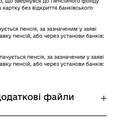
р, що звернувся до Пенсійного фонду
картку без відкриття банківського
Розклад автобусів Роздільна-
ується пенсія, за зазначеним у заяві
Лиманське
вку пенсій, або через установи банків:
лачується пенсія, за зазначеним у заяві
вку пенсій, або через установи банків:
 додаткові файли
м