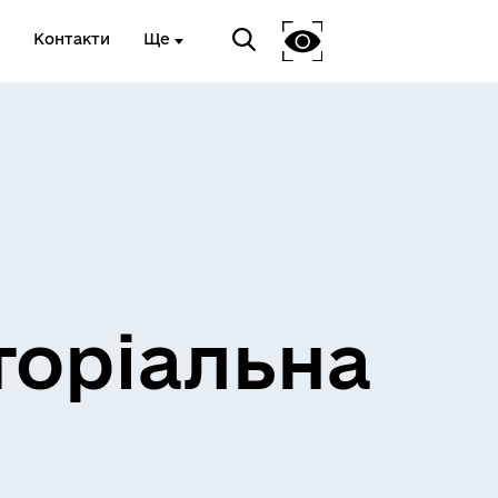
Контакти
Ще
и
Розклад електричок
торіальна