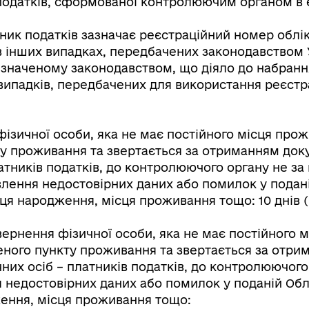
податків, сформованої контролюючим органом в 
ик податків зазначає реєстраційний номер обліко
в інших випадках, передбачених законодавством У
значеному законодавством, що діяло до набранн
 випадків, передбачених для використання реєстр
Книга пам'яті полеглих за
дерна рівність
Україну
 фізичної особи, яка не має постійного місця про
 проживання та звертається за отриманням доку
атників податків, до контролюючого органу не з
иявлення недостовірних даних або помилок у подан
ісця народження, місця проживання тощо: 10 днів 
вернення фізичної особи, яка не має постійного м
ного пункту проживання та звертається за отрим
них осіб – платників податків, до контролюючог
я недостовірних даних або помилок у поданій Обл
ормаційна безпека та
Військовослужбовцям,
дження, місця проживання тощо:
нічний захист інформації
ветеранам та їхнім родина