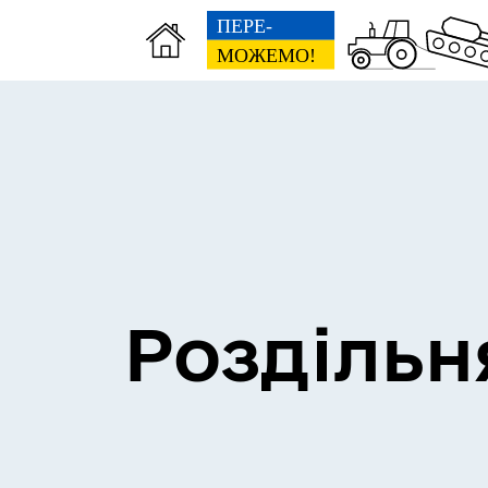
Сесії міської ради
Пун
Роздільн