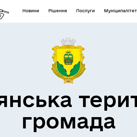
Новини
Рішення
Послуги
Муніципалітет
кти незламності
Пам’яті військових громад
янська тери
громада