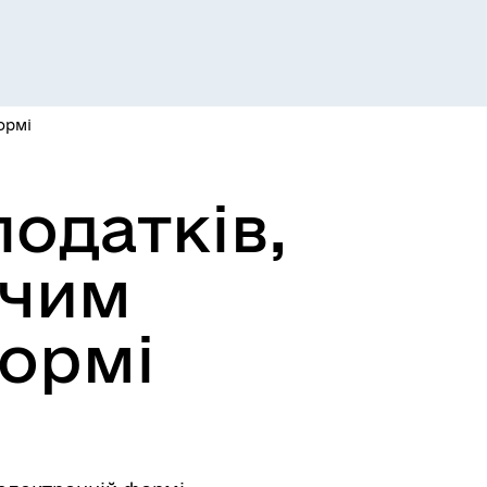
Розклад пасажирських потягів
ормі
одатків,
ючим
формі
Розклад автобусів Одеса-
Роздільна