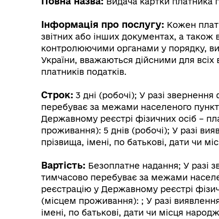
Повна назва:
Видача картки платника 
Інформація про послугу:
Кожен платн
звітних або інших документах, а також 
контролюючими органами у порядку, ви
України, вважаються дійсними для всіх
платників податків.
Трансляції
Ген
Строк:
3 дні (робочі); У разі звернення
перебуває за межами населеного пункту
Державному реєстрі фізичних осіб – пл
проживання): 5 днів (робочі); У разі в
прізвища, імені, по батькові, дати чи м
Вартість:
Безоплатне надання; У разі з
тимчасово перебуває за межами населе
реєстрацію у Державному реєстрі фізич
(місцем проживання): ; У разі виявленн
Інф
Графіки прийому громадян
імені, по батькові, дати чи місця наро
тех