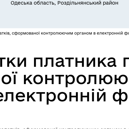
Одеська область, Роздільнянський район
Квитки на потяг для
ільний захист населення
військовослужбовців та їх
сімей
датків, сформованої контролюючим органом в електронній ф
тки платника п
ої контролю
електронній 
а безбар’єрності
Учасникам бойових дій