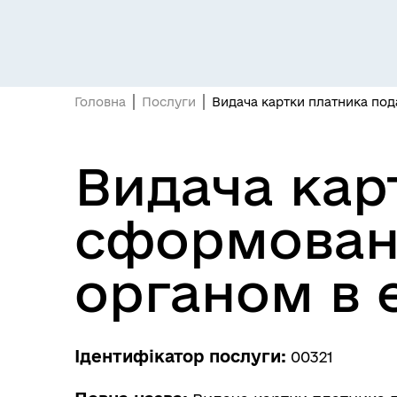
Засідання постійних комісій
Цив
Головна
Послуги
Видача картки платника по
Видача кар
сформован
органом в 
Засідання виконавчого
Рад
комітету
Ідентифікатор послуги:
00321