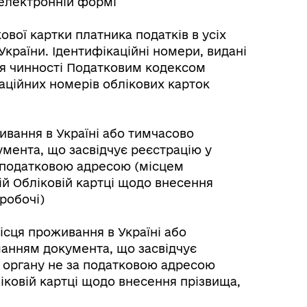
електронній формі
вої картки платника податків в усіх
країни. Ідентифікаційні номери, видані
я чинності Податковим кодексом
аційних номерів облікових карток
Розклад автобусів Роздільна-
Лиманське
живання в Україні або тимчасово
мента, що засвідчує реєстрацію у
а податковою адресою (місцем
ій Обліковій картці щодо внесення
(робочі)
ісця проживання в Україні або
анням документа, що засвідчує
о органу не за податковою адресою
іковій картці щодо внесення прізвища,
м