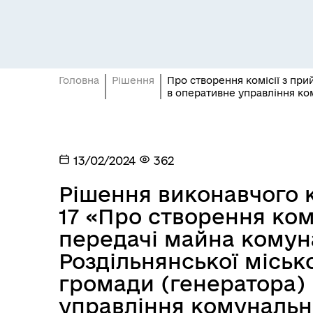
Головна
Рішення
Про створення комісії з при
в оперативне управління к
Засідання постійних комісій
Цив
13/02/2024
362
Рішення виконавчого к
17 «Про створення ком
передачі майна комун
Роздільнянської міськ
громади (генератора)
управління комунальн