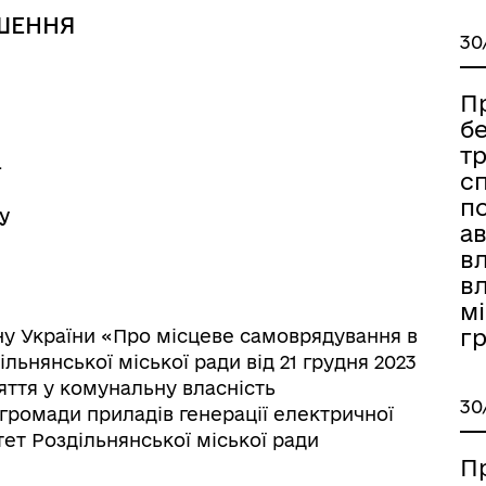
ШЕННЯ
30
П
б
т
ї
с
п
у
ав
ормаційна безпека та
Військовослужбовцям,
в
нічний захист інформації
ветеранам та їхнім родина
вл
мі
г
кону України «Про місцеве самоврядування в
ільнянської міської ради від 21 грудня 2023
ття у комунальну власність
30
 громади приладів генерації електричної
тет Роздільнянської міської ради
П