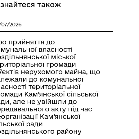
ізнайтеся також
Розклад автобусів Одеса-
Роздільна
/07/2026
ро прийняття до
омунальної власності
здільнянської міської
ериторіальної громади
’єктів нерухомого майна, що
алежали до комунальної
асності територіальної
омади Кам’янської сільської
ди, але не увійшли до
Розклад автобусів Роздільна-
редавального акту під час
Лиманське
організації Кам’янської
льської ради
оздільнянського району