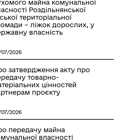
ухомого майна комунальної
асності Роздільнянської
ської територіальної
ромади – ліжок дорослих, у
ержавну власність
/07/2026
ро затвердження акту про
ередачу товарно-
атеріальних цінностей
артнерам проєкту
/07/2026
ро передачу майна
омунальної власності