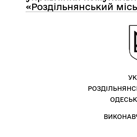
Засідання виконавчого
«Роздільнянський міс
Рад
комітету
УК
РОЗДІЛЬНЯНС
ОДЕСЬК
Трансляції
Ген
ВИКОНАВ