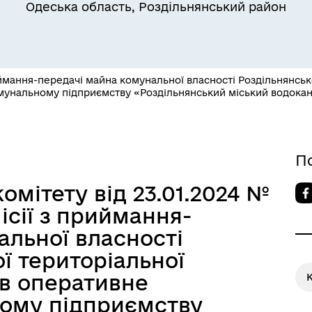
Одеська область, Роздільнянський район
ймання-передачі майна комунальної власності Роздільнянсько
Квитки на потяг для
омунальному підприємству «Роздільнянський міський водока
ільний захист населення
військовослужбовців та їх
сімей
П
омітету від 23.01.2024 №
ісії з приймання-
альної власності
ої територіальної
 в оперативне
ому підприємству