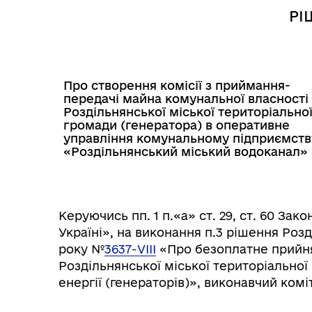
РІ
Про створення комісії з приймання-
передачі майна комунальної власності
Роздільнянської міської територіально
громади (генератора) в оперативне
управління комунальному підприємств
«Роздільнянський міський водоканал»
Інф
Графіки прийому громадян
тех
Керуючись пп. 1 п.«а» ст. 29, ст. 60 За
Україні», на виконання п.3 рішення Розд
року №
3637-VІІІ
«Про безоплатне прийня
Роздільнянської міської територіальної
енергії (генераторів)», виконавчий комі