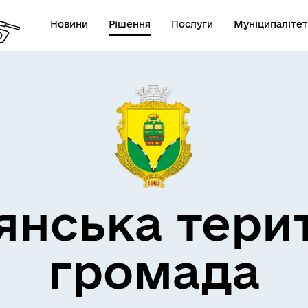
Новини
Рішення
Послуги
Муніципалітет
кти незламності
Пам’яті військових громад
янська тери
громада