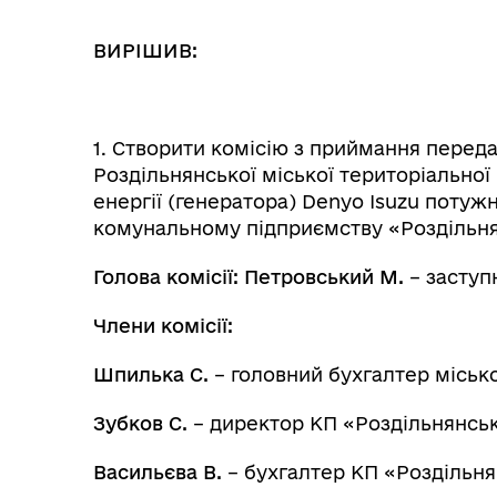
ВИРІШИВ:
Колегіальні органи (ради,
Рад
робочі групи, комісії)
1. Створити комісію з приймання перед
Роздільнянської міської територіальної
енергії (генератора) Denyo Isuzu потуж
комунальному підприємству «Роздільня
Голова комісії:
Петровський М.
– заступ
Члени комісії:
Шпилька С.
– головний бухгалтер місько
Зубков С.
– директор КП «Роздільнянськ
Васильєва В.
– бухгалтер КП «Роздільня