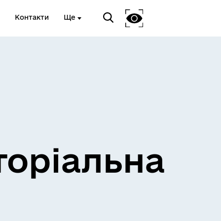
Контакти
Ще
и
Розклад електричок
торіальна