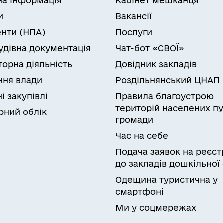
на інформація
Кабінет мешканця
и
Вакансії
нти (НПА)
Послуги
удівна документація
Чат-бот «СВОЇ»
торна діяльність
Довідник закладів
ня влади
Роздільнянський ЦНАП
і закупівлі
Правила благоустрою
територій населених пу
рний облік
громади
Час на себе
Подача заявок на реєст
до закладів дошкільної 
Одещина туристична у
смартфоні
Ми у соцмережах