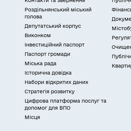
Контакти та звернення
Публіч
Роздільнянський міський
Фінанс
голова
Докуме
Депутатський корпус
Містоб
Виконком
Регуля
Інвестиційний паспорт
Очищен
Паспорт громади
Публічн
Міська рада
Кварти
Історична довідка
Набори відкритих даних
Стратегія розвитку
Цифрова платформа послуг та
допомог для ВПО
Місця