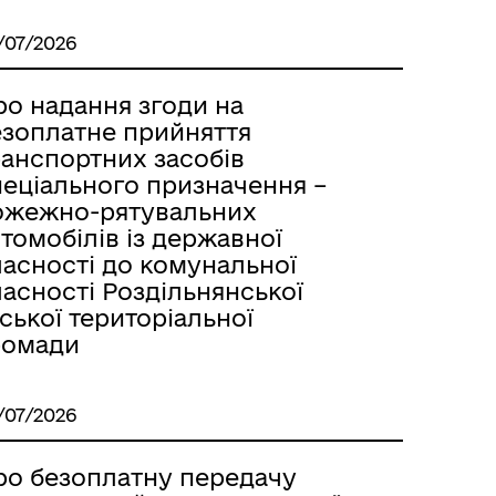
/07/2026
ро надання згоди на
езоплатне прийняття
ранспортних засобів
пеціального призначення –
ожежно-рятувальних
томобілів із державної
ласності до комунальної
м
асності Роздільнянської
ської територіальної
ромади
/07/2026
ро безоплатну передачу