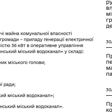
р
вл
мі
г
д
іаційний фон
Електронна черга в ТЦК
ачі майна комунальної власності
 громади – приладу генерації електричної
30
ністю 36 кВт в оперативне управління
нський міський водоканал» у складі:
П
п
ник міського голови;
м
п
ї ради;
30
ий міський водоканал»;
П
нський міський водоканал».
к