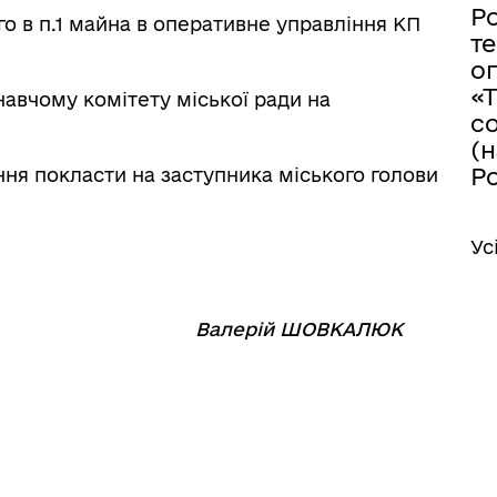
Ро
го в п.1 майна в оперативне управління КП
те
о
«
навчому комітету міської ради на
с
(
Ро
ння покласти на заступника міського голови
Ус
⠀⠀⠀⠀⠀⠀⠀
Валерій ШОВКАЛЮК