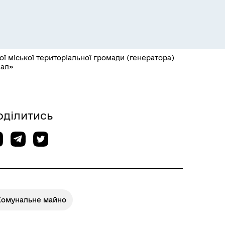
ї міської територіальної громади (генератора)
нал»
Розклад пасажирських потягів
оділитись
Комунальне майно