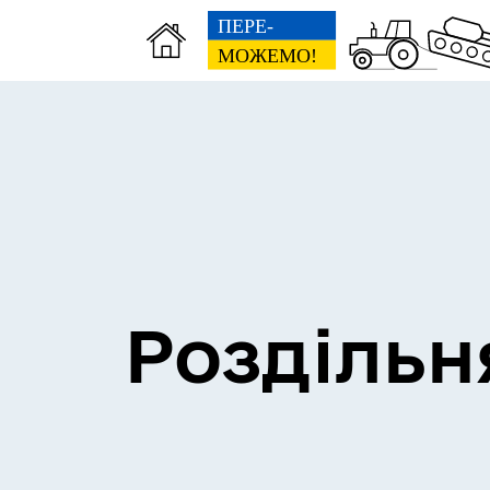
Сесії міської ради
Пун
Роздільн