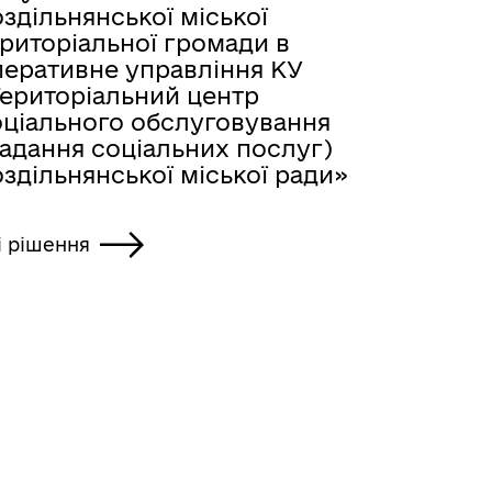
здільнянської міської
риторіальної громади в
перативне управління КУ
Територіальний центр
оціального обслуговування
надання соціальних послуг)
здільнянської міської ради»
і рішення