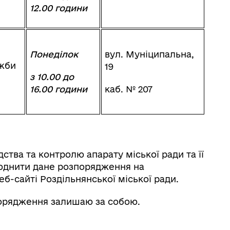
12.
00 години
Понеділок
вул. Муніципальна,
жби
19
з 10.00 до
16.00 години
каб. № 207
дства та контролю апарату міської ради та її
люднити дане розпорядження на
б-сайті Роздільнянської міської ради.
порядження залишаю за собою.