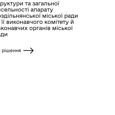
руктури та загальної
исельності апарату
здільнянської міської ради
 її виконавчого комітету й
конавчих органів міської
ади
і рішення