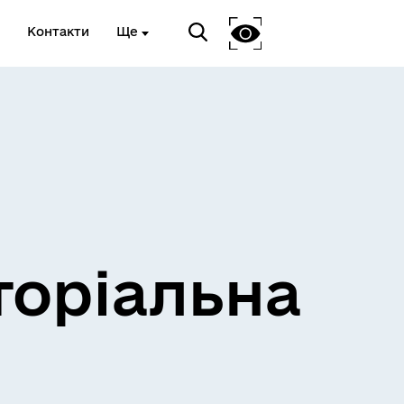
Контакти
Ще
и
Розклад електричок
торіальна