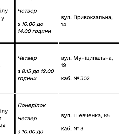
ілу
Четвер
вул. Привокзальна,
ту
з 10.00 до
14
14.00 години
Четвер
вул. Муніципальна,
а
19
з 8.15 до 12.00
години
каб. № 302
Понеділок
ілу
вул. Шевченка, 85
я
Четвер
их
каб. № 3
з 10.00 до