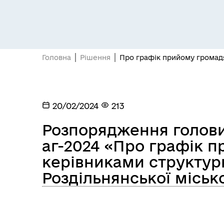
Головна
Рішення
Про графік прийому громадян
Засідання постійних комісій
Цив
20/02/2024
213
Розпорядження голови 
аг-2024 «Про графік 
керівниками структурн
Роздільнянської місько