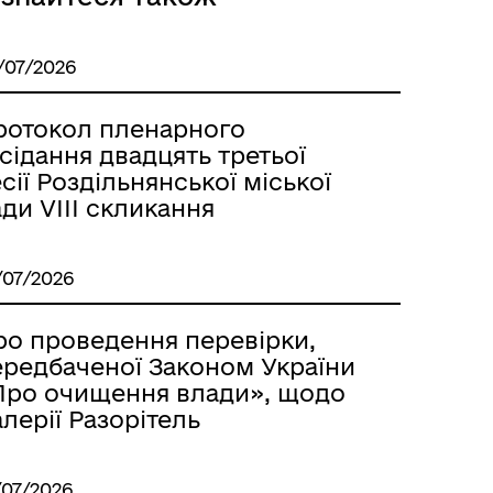
/07/2026
Розклад автобусів Одеса-
Роздільна
ротокол пленарного
сідання двадцять третьої
сії Роздільнянської міської
ди VІІІ скликання
/07/2026
ро проведення перевірки,
ередбаченої Законом України
Про очищення влади», щодо
лерії Разорітель
/07/2026
Розклад автобусів Роздільна-