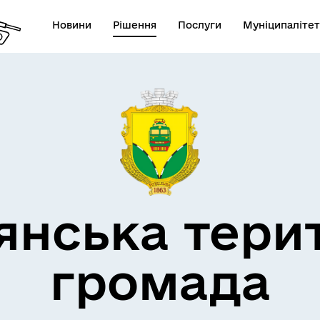
Новини
Рішення
Послуги
Муніципалітет
кти незламності
Пам’яті військових громад
янська тери
громада