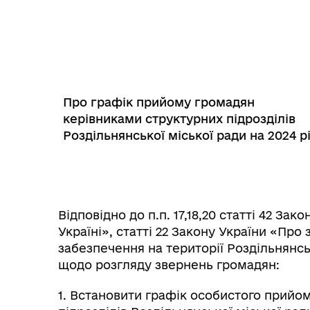
Трансляції
Ген
Про графік прийому громадян
керівниками структурних підрозділів
Роздільнянської міської ради на 2024
р
Відповідно до п.п. 17,18,20 статті 42 З
Україні», статті 22 Закону України «Пр
Інф
забезпечення на території Роздільнянс
Графіки прийому громадян
тех
щодо розгляду звернень громадян:
1. Встановити графік особистого прийо