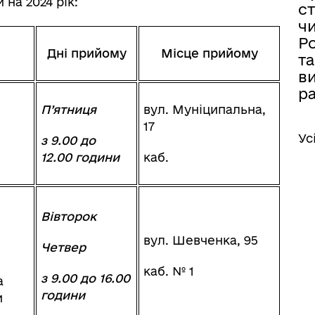
 на 2024 рік:
ст
ч
Ро
Дні прийому
Місце прийому
та
ви
р
П’ятниця
вул. Муніципальна,
17
Ус
з 9.00 до
12.00 години
каб.
іаційний фон
Електронна черга в ТЦК
Вівторок
вул. Шевченка, 95
Четвер
каб. № 1
з 9.00 до 16.00
а
години
и