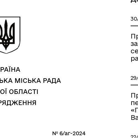
30
а безбар’єрності
Учасникам бойових дій
П
за
се
ра
РАЇНА
29
ЬКА МІСЬКА РАДА
ОЇ ОБЛАСТІ
П
п
РЯДЖЕННЯ
«
Ва
№ 6/аг-2024
22
Книга пам'яті полеглих за