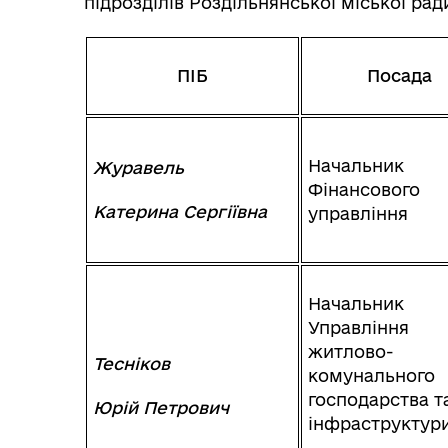
підрозділів Роздільнянської міської ради
ПІБ
Посада
Начальник
Журавель
Фінансового
Катерина Сергіївна
управління
Колегіальні органи (ради,
Рад
робочі групи, комісії)
Начальник
Управління
житлово-
Тесніков
комунального
господарства т
Юрій Петрович
інфраструктур