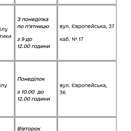
З понеділка
по п’ятницю
вул. Європейська, 37
ілу
ітики
з 9 до
каб. № 17
12.00 години
Понеділок
ілу
вул. Європейська,
з 10.00 до
36
12.00 години
Вівторок