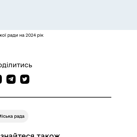
ої ради на 2024 рік
Розклад пасажирських потягів
оділитись
іська рада
ізнайтеся також