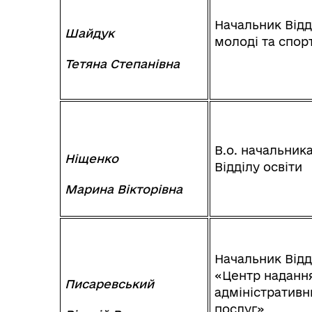
Начальник Відд
Шайдук
молоді та спор
Тетяна Степанівна
В.о. начальник
Ніщенко
Відділу освіти
Марина Вікторівна
Начальник Відд
«Центр наданн
Писаревський
адміністративн
послуг»