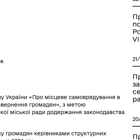
дерна рівність
Україну
П
п
Ро
VI
21
ік
П
за
се
акону України «Про місцеве самоврядування в
ра
о звернення громадян», з метою
ормаційна безпека та
Військовослужбовцям,
ької міської ради додержання законодавства
нічний захист інформації
ветеранам та їхнім родина
20
му громадян керівниками структурних
П