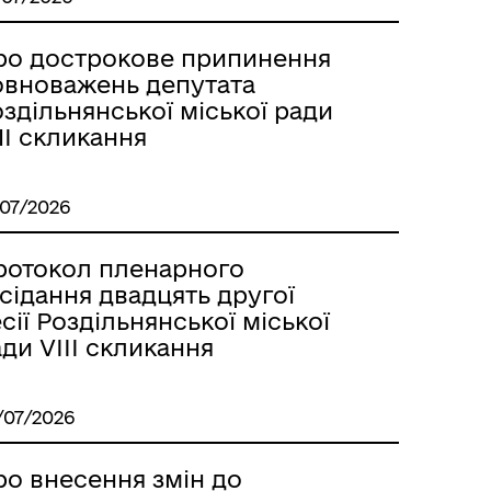
Лиманське
ро дострокове припинення
овноважень депутата
здільнянської міської ради
II скликання
/07/2026
ротокол пленарного
сідання двадцять другої
сії Роздільнянської міської
ди VІІІ скликання
м
/07/2026
ро внесення змін до