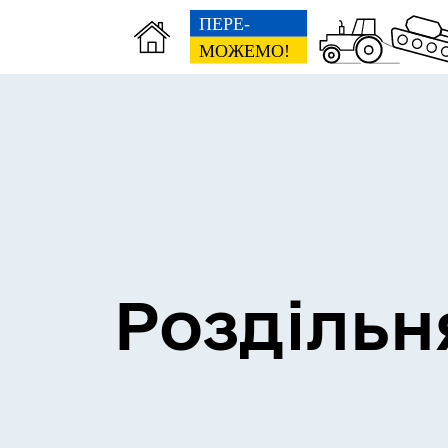
Сесії міської ради
Пун
Роздільн