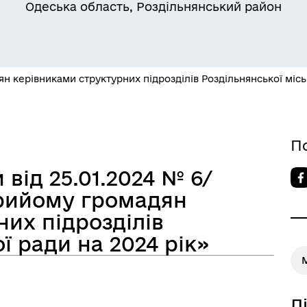
Одеська область, Роздільнянський район
 керівниками структурних підрозділів Роздільнянської міськ
Квитки на потяг для
ільний захист населення
військовослужбовців та їх
сімей
П
від 25.01.2024 № 6/
прийому громадян
их підрозділів
ї ради на 2024 рік»
М
Д