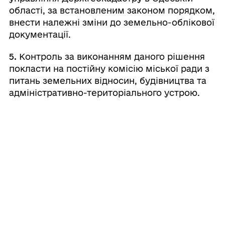
області, за встановленим законом порядком,
внести належні зміни до земельно-облікової
документації.
5.
Контроль за виконанням даного рішення
покласти на постійну комісію міської ради з
питань земельних відносин, будівництва та
адміністративно-територіального устрою.
Валерій
Міський
⠀⠀⠀⠀⠀⠀⠀⠀⠀⠀⠀⠀⠀⠀⠀
голова
⠀
ШОВКАЛЮК