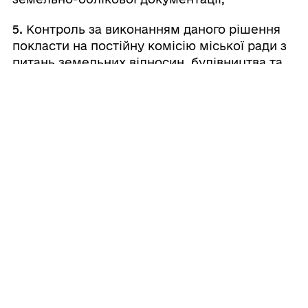
5.
Контроль за виконанням даного рішення
покласти на постійну комісію міської ради з
питань земельних відносин, будівництва та
адміністративно-територіального устрою.
Валерій
Міський
⠀⠀⠀⠀⠀⠀⠀⠀⠀⠀⠀⠀⠀⠀⠀
голова
⠀
ШОВКАЛЮК
11
лютого