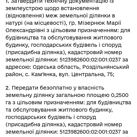
1.
Затвердити технічну документацію із
землеустрою щодо встановлення
(відновлення) меж земельної ділянки в
натурі (на місцевості), гр. Мізернюк Марії
Олександрівні з цільовим призначенням: для
будівництва та обслуговування житлового
будинку, господарських будівель і споруд
(присадибна ділянка), кадастровий номер
земельної ділянки: 5123982600:02:001:0237 за
адресою: Одеська область, Роздільнянський
район, с. Кам’янка, вул. Центральна, 75;
2
. Передати безоплатно у власність
земельну ділянку загальною площею 0,2500
га з цільовим призначенням: для будівництва
та обслуговування житлового будинку,
господарських будівель і споруд
(присадибна ділянка), кадастровий номер
земельної ділянки: 5123982600:02:001:0237 за