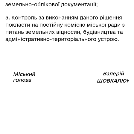
земельно-облікової документації;
5.
Контроль за виконанням даного рішення
покласти на постійну комісію міської ради з
питань земельних відносин, будівництва та
адміністративно-територіального устрою.
Валерій
Міський
⠀⠀⠀⠀⠀⠀⠀⠀⠀⠀⠀⠀⠀⠀⠀
голова
⠀
ШОВКАЛЮК
8 квітня
2021