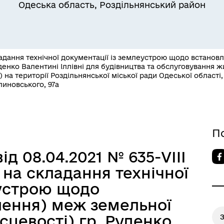
Одеська область, Роздільнянський район
адання технічної документації із землеустрою щодо встанов
Руденко Валентині Іллівні для будівництва та обслуговування 
 на території Роздільнянської міської ради Одеської області
Квитки на потяг для
линовського, 97а
ільний захист населення
військовослужбовців та їх
сімей
П
ід 08.04.2021 № 635-VIII
на складання технічної
еустрою щодо
лення) меж земельної
ісцевості) гр. Руденко