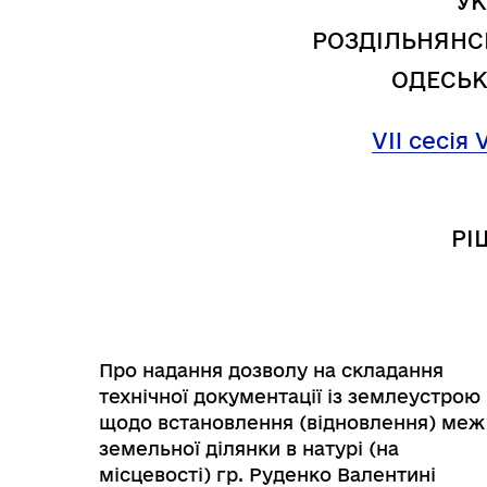
УК
Трансляції
Ген
РОЗДІЛЬНЯНС
ОДЕСЬК
VII сесія 
РІ
Про надання дозволу на складання
Інф
технічної документації із землеустрою
Графіки прийому громадян
тех
щодо встановлення (відновлення) меж
земельної ділянки в натурі (на
місцевості) гр. Руденко Валентині