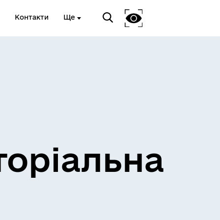
Контакти
Ще
и
Розклад електричок
торіальна