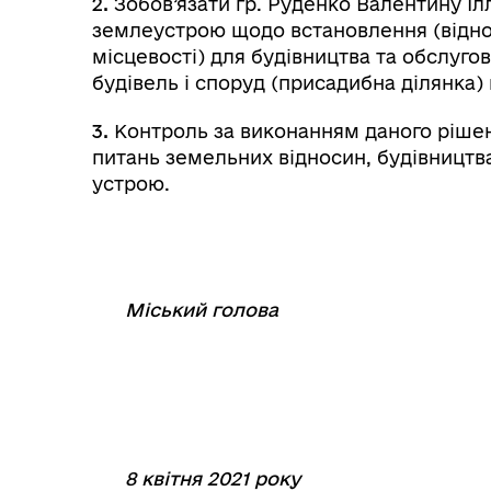
2.
Зобов’язати гр. Руденко Валентину Іл
землеустрою щодо встановлення (віднов
місцевості) для будівництва та обслуг
будівель і споруд (присадибна ділянка) 
3.
Контроль за виконанням даного рішен
питань земельних відносин, будівництв
устрою.
Міський голова
⠀
⠀⠀⠀⠀⠀⠀⠀⠀⠀
8 квітня 2021 року