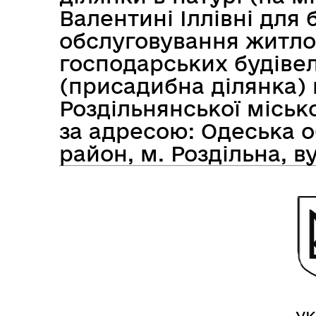
Валентині Іллівні для 
обслуговування житло
господарських будівел
Засідання виконавчого
Рад
комітету
(присадибна ділянка) 
Роздільнянської місько
за адресою: Одеська о
район, м. Роздільна, в