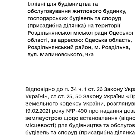
Іллівні для будівництва та
обслуговування житлового будинку,
господарських будівель та споруд
(присадибна ділянка) на території
Роздільнянської міської ради Одеської
області, за адресою: Одеська область,
Роздільнянський район, м. Роздільна,
вул. Малиновського, 97а
Колегіальні органи (ради,
Рад
робочі групи, комісії)
Відповідно до п. 34 ч. 1 ст. 26 Закону 
Україні», ст.ст. 25, 50 Закону України «Про
Земельного кодексу України, розглянувш
19.02.2021 року №Р-490 про надання дозв
землеустрою щодо встановлення (віднов
місцевості) для будівництва та обслуг
будівель та споруд (присадибна ділянка)