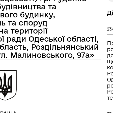
будівництва та
Д
вого будинку,
ь та споруд
а безбар’єрності
Учасникам бойових дій
на території
23
ї ради Одеської області,
П
бласть, Роздільнянський
р
ул. Малиновського, 97а»
д
щ
к
Ро
Од
р
Ро
т
Книга пам'яті полеглих за