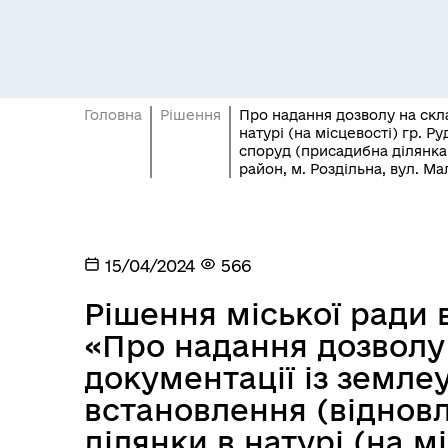
Головна
Рішення
Про надання дозволу на скл
натурі (на місцевості) гр. 
споруд (присадибна ділянка)
район, м. Роздільна, вул. Ма
Засідання постійних комісій
Цив
15/04/2024
566
Рішення міської ради в
«Про надання дозволу 
документації із земл
встановлення (віднов
ділянки в натурі (на м