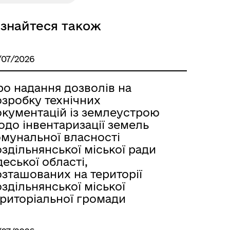
ізнайтеся також
Розклад автобусів Одеса-
Роздільна
/07/2026
ро надання дозволів на
озробку технічних
окументацій із землеустрою
одо інвентаризації земель
омунальної власності
здільнянської міської ради
еської області,
озташованих на території
здільнянської міської
ериторіальної громади
Розклад автобусів Роздільна-