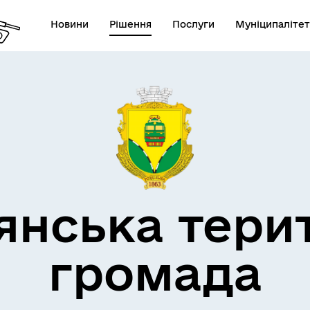
Новини
Рішення
Послуги
Муніципалітет
кти незламності
Пам’яті військових громад
янська тери
громада