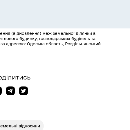
лення (відновлення) меж земельної ділянки в
житлового будинку, господарських будівель та
, за адресою: Одеська область, Роздільнянський
Розклад пасажирських потягів
оділитись
Земельні відносини