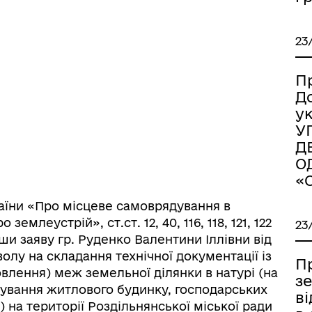
23
П
Д
у
У
Д
О
«
іаційний фон
Електронна черга в ТЦК
України «Про місцеве самоврядування в
 землеустрій», ст.ст. 12, 40, 116, 118, 121, 122
23
и заяву гр. Руденко Валентини Іллівни від
олу на складання технічної документації із
П
лення) меж земельної ділянки в натурі (на
з
овування житлового будинку, господарських
в
 на території Роздільнянської міської ради