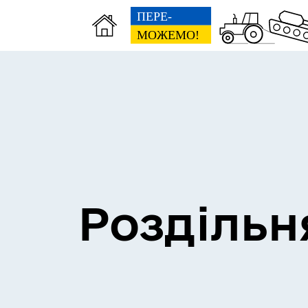
Сесії міської ради
Пун
Роздільн