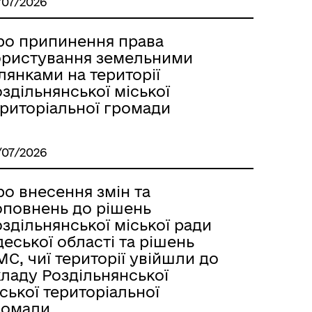
/07/2026
Лиманське
ро припинення права
ористування земельними
лянками на території
здільнянської міської
ериторіальної громади
/07/2026
о внесення змін та
оповнень до рішень
здільнянської міської ради
еської області та рішень
С, чиї території увійшли до
м
кладу Роздільнянської
ської територіальної
ромади