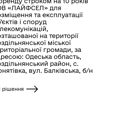
оренду строком на 10 років
ОВ «ЛАЙФСЕЛ» для
зміщення та експлуатації
’єктів і споруд
лекомунікацій,
зташованої на території
здільнянської міської
риторіальної громади, за
дресою: Одеська область,
здільнянський район, с.
нятівка, вул. Балківська, б/н
і рішення