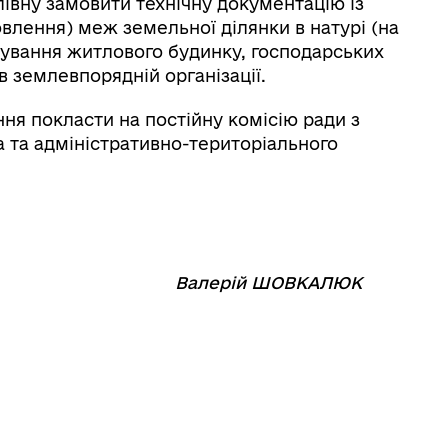
лівну замовити технічну документацію із
лення) меж земельної ділянки в натурі (на
овування житлового будинку, господарських
в землевпорядній організації.
ня покласти на постійну комісію ради з
а та адміністративно-територіального
⠀⠀⠀⠀⠀⠀
Валерій ШОВКАЛЮК