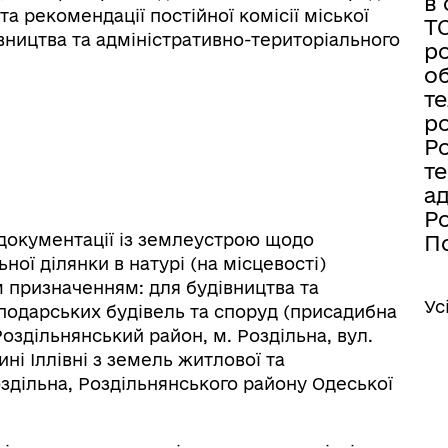
в 
а рекомендації постійної комісії міської
Т
вництва та адміністративно-територіального
ро
об
те
ро
Ро
те
а
Ро
 документації із землеустрою щодо
По
ої ділянки в натурі (на місцевості)
м призначенням: для будівництва та
Ус
подарських будівель та споруд (присадибна
оздільнянський район, м. Роздільна, вул.
ні Іллівні з земель житлової та
оздільна, Роздільнянського району Одеської